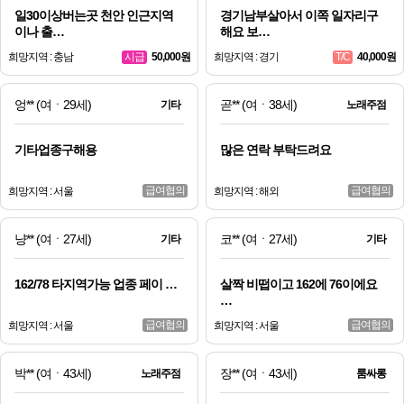
일30이상버는곳 천안 인근지역
경기남부살아서 이쪽 일자리구
이나 출…
해요 보…
희망지역 : 충남
50,000원
희망지역 : 경기
40,000원
시급
T/C
엉**
(여ㆍ29세)
곧**
(여ㆍ38세)
기타
노래주점
기타업종구해용
많은 연락 부탁드려요
급여협의
급여협의
희망지역 : 서울
희망지역 : 해외
냥**
(여ㆍ27세)
코**
(여ㆍ27세)
기타
기타
162/78 타지역가능 업종 페이 …
살짝 비떱이고 162에 76이에요
…
급여협의
급여협의
희망지역 : 서울
희망지역 : 서울
박**
(여ㆍ43세)
장**
(여ㆍ43세)
노래주점
룸싸롱