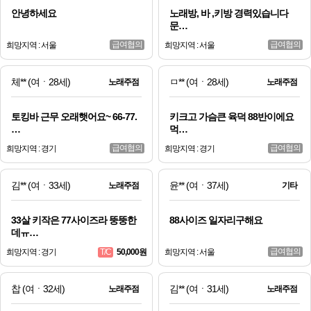
안녕하세요
노래방, 바 ,키방 경력있습니다
문…
급여협의
급여협의
희망지역 : 서울
희망지역 : 서울
체**
(여ㆍ28세)
ㅁ**
(여ㆍ28세)
노래주점
노래주점
토킹바 근무 오래햇어요~ 66-77.
키크고 가슴큰 육덕 88반이에요
…
먹…
급여협의
급여협의
희망지역 : 경기
희망지역 : 경기
김**
(여ㆍ33세)
윤**
(여ㆍ37세)
노래주점
기타
33살 키작은 77사이즈라 뚱뚱한
88사이즈 일자리구해요
데ㅠ…
급여협의
희망지역 : 경기
50,000원
희망지역 : 서울
T/C
찹
(여ㆍ32세)
김**
(여ㆍ31세)
노래주점
노래주점