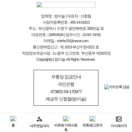
업체명 : 밤이슬 | 대표자 : 신항철
사업자등록번호 : 455-14-01813
주소 : 부산광역시 수영구 광안해변로 326번길 31
대표번호 : 1899-8026 | 업무시간 : 10:00~19:00
이메일 : shinhc55@naver.com
통신판매업신고 : 제 2023-부산수영-0221 호
직업정보제공사업 : (노동부 신고번호: 부산동부 제2023-2)
Copyright(c) 밤이슬 All Rights Reserved.
무통장 입금안내
국민은행
473801-04-170977
예금주 신항철(밤이슬)
홈
비회원 이력서등
제휴/광고문의
내주변일자리
마이페이지
록