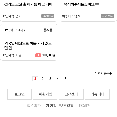
경기도 오산 출퇴 가능 하고 페이
숙식해주시는곳이요 !!!!!
…
급여협의
급여협의
희망지역 : 경기
희망지역 : 충북
J**
(여ㆍ31세)
룸싸롱
외국인 대상으로 하는 가게 있으
면 연…
희망지역 : 서울
100,000원
T/C
이력서 등록
1
2
3
4
5
로그인
회원가입
고객센터
커뮤니티
회원약관
개인정보보호정책
PC버전