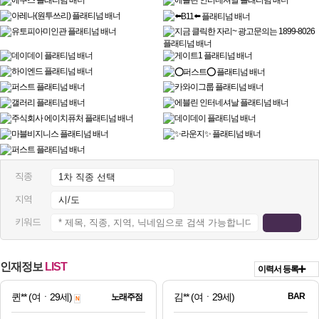
직종
지역
키워드
인재정보
LIST
이력서 등록
퀸**
(여ㆍ29세)
김**
(여ㆍ29세)
BAR
노래주점
N