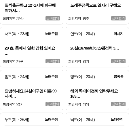
일찍출근하고 12~1시에 퇴근해
노래주점쪽으로 일자리 구해요
야해서…
급여협의
급여협의
희망지역 : 부산
희망지역 : 광주
서**
(여ㆍ23세)
안**
(여ㆍ26세)
노래주점
마사지
20 초, 룸에서 일한 경험 있어요
26살/167/66반/c/스웨경력 3…
…
급여협의
급여협의
희망지역 : 대구
희망지역 : 경기
임**
(여ㆍ24세)
밍**
(여ㆍ20세)
노래주점
룸싸롱
안녕하세요 24살이구염 마른 99
해외 쪽 에이전씨 연락주세요
사이…
163…
급여협의
급여협의
희망지역 : 경기
희망지역 : 해외
투**
(여ㆍ26세)
닉**
(여ㆍ28세)
노래주점
노래주점