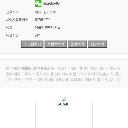
happybok88
근무지역
해외 - 싱가포르
사업자등록번호
69708******
상호
에블린 인터네셔날
대표자명
진**
스크랩하기
프린트하기
공유하기
신고하기
본 정보는
에블린 인터네셔날
에서 제공한 자료이며, 밤이슬알바는 기재된 내
용에 대한 오류와 사용자가 이를 신뢰하여 취한 조치에 대해 책임을 지지 않습
니다. 또한 누구든 본 정보를 밤이슬알바의 동의 없이 재배포 할 수 없습니다.
0
/90 byte