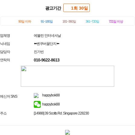
광고기간
1회 30일
90일 이하
91~180일
181~360일
361~720일
721일 이상
업체명
에블린 인터네셔날
닉네임
⬅️벤쿠버꿀단지⬅️
담당자
진가빈
010-9622-8613
연락처
happybok88
메신저 SNS
happybok88
주소
[14988] 39 Scotts Rd .Singapore 228230