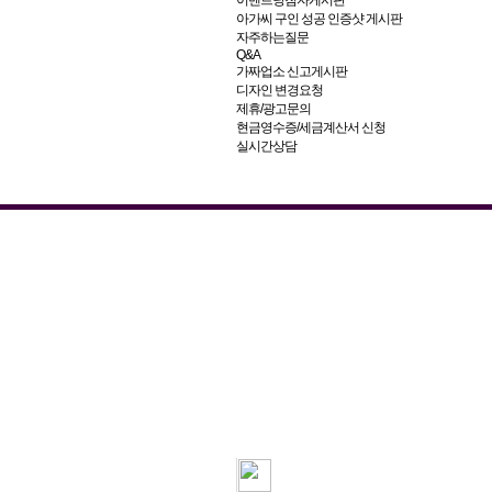
이벤트당첨자게시판
아가씨 구인 성공 인증샷 게시판
자주하는질문
Q&A
가짜업소 신고게시판
디자인 변경요청
제휴/광고문의
현금영수증/세금계산서 신청
실시간상담