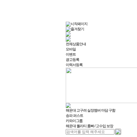
시작페이지
즐겨찾기
전체상품안내
모바일
이벤트
광고등록
이력서등록
해운대 고구려 실장멤버 마담 구함
송파 퍼스트
카와이그룹
해운대 퀄리티 룸빠 / 고수입 보장