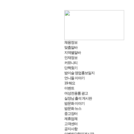
채용정보
맞춤알바
지역별알바
인재정보
커뮤니티
단짝찾기
밤이슬 영업홍보일지
언니들 이야기
19 해요
이벤트
여성전용룸 광고
실장님 출석 게시판
밤문화 이야기
밤문화 뉴스
중고장터
제휴업체
고객센터
공지사항