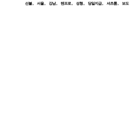
선불
서울
강남
텐프로
성형
당일지급
셔츠룸
보도