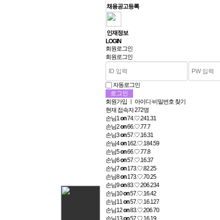
채용공고등록
인재정보
L
OGIN
회원로그인
회원로그인
자동로그인
회원가입
ㅣ
아이디·비밀번호 찾기
현재 접속자
272명
손님1
on
74.♡.241.31
손님2
on
66.♡.77.7
손님3
on
57.♡.16.31
손님4
on
162.♡.184.59
손님5
on
66.♡.77.8
손님6
on
57.♡.16.37
손님7
on
173.♡.82.25
손님8
on
173.♡.70.25
손님9
on
83.♡.206.234
손님10
on
57.♡.16.42
손님11
on
57.♡.16.127
손님12
on
83.♡.206.70
손님13
on
57.♡.16.19