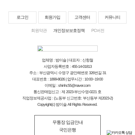
로그인
회원가입
고객센터
커뮤니티
회원약관
개인정보보호정책
PC버전
업체명 : 밤이슬 | 대표자 : 신항철
사업자등록번호 : 455-14-01813
주소 : 부산광역시 수영구 광안해변로 326번길 31
대표번호 : 1899-8026 | 업무시간 : 10:00~19:00
이메일 : shinhc55@naver.com
통신판매업신고 : 제 2023-부산수영-0221 호
직업정보제공사업 : (노동부 신고번호: 부산동부 제2023-2)
Copyright(c) 밤이슬 All Rights Reserved.
무통장 입금안내
국민은행