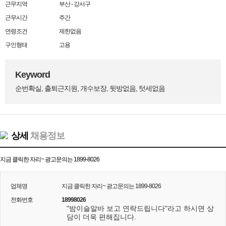
근무지역
부산 - 강서구
근무시간
주간
연령조건
제한없음
구인형태
고용
Keyword
순번확실, 출퇴근지원, 개수보장, 뒷방없음, 텃세없음
상세
채용정보
지금 클릭한 자리~ 광고문의는 1899-8026
업체명
지금 클릭한 자리~ 광고문의는 1899-8026
전화번호
18998026
"밤이슬알바 보고 연락드립니다"라고 하시면 상
담이 더욱 편해집니다.