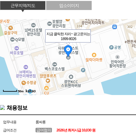
근무지역/지도
업소이미지
지금 클릭한 자리~ 광고문의는
1899-8026
50m
채용정보
업무내용
룸싸롱
급여협의
급여조건
2026년 최저시급 10,030 원