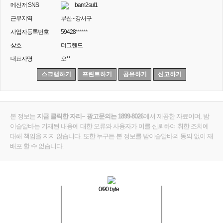
메신저 SNS
bam2sul1
근무지역
부산 - 강서구
사업자등록번호
59428******
상호
더그랜드
대표자명
오**
스크랩하기
프린트하기
공유하기
신고하기
본 정보는
지금 클릭한 자리~ 광고문의는 1899-8026
에서 제공한 자료이며, 밤
이슬알바는 기재된 내용에 대한 오류와 사용자가 이를 신뢰하여 취한 조치에
대해 책임을 지지 않습니다. 또한 누구든 본 정보를 밤이슬알바의 동의 없이 재
배포 할 수 없습니다.
0
/90 byte