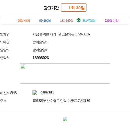
광고기간
1회 30일
90일 이하
91~180일
181~360일
361~720일
721일 이상
업체명
지금 클릭한 자리~ 광고문의는 1899-8026
닉네임
밤이슬알바
담당자
밤이슬알바
18998026
연락처
bam2sul1
메신저 SNS
주소
[06782] 부산 수영구 민락수변로17번길 36