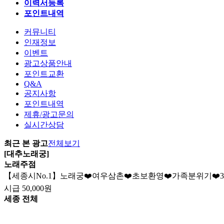
이력서등록
포인트내역
커뮤니티
인재정보
이벤트
광고상품안내
포인트교환
Q&A
공지사항
포인트내역
제휴/광고문의
실시간상담
최근 본 광고
전체보기
[대추노래궁]
노래주점
【세종시No.1】노래궁❤️여우삼촌❤️초보환영❤️가족분위기❤️3
시급
50,000원
세종 전체