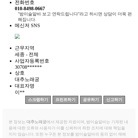
전화번호
010-8498-0667
"밤이슬알바 보고 연락드립니다"라고 하시면 상담이 더욱 편
해집니다.
메신저 SNS
근무지역
세종 - 전체
사업자등록번호
30708******
상호
대추노래궁
대표자명
이**
스크랩하기
프린트하기
공유하기
신고하기
본 정보는
대추노래궁
에서 제공한 자료이며, 밤이슬알바는 기재된 내
용에 대한 오류와 사용자가 이를 신뢰하여 취한 조치에 대해 책임을
지지 않습니다. 또한 누구든 본 정보를 밤이슬알바의 동의 없이 재배