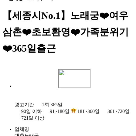
【세종시No.1】노래궁❤️여우
삼촌❤️초보환영❤️가족분위기
❤️365일출근
광고기간
1회 365일
90일 이하
91~180일
181~360일
361~720일
721일 이상
업체명
대추노래궁