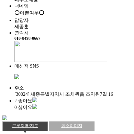
닉네임
⭕이쁜여우⭕
담당자
세종훈
연락처
010-8498-0667
메신저 SNS
주소
[30024] 세종특별자치시 조치원읍 조치원7길 16
2
좋아요
0
싫어요
근무지역/지도
업소이미지