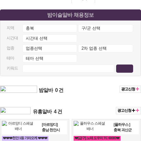
밤이슬알바 채용정보
지역
시간대
업종
테마
키워드
광고신청
밤알바
0 건
광고신청
유흥알바
4 건
[아르망디]
[풀하우스 ]
충남 천안시
충북 괴산군
❤️❤️❤️천안 1등 가라오케 ❤️❤️❤️
❤️[급구] 노래 도우미 TC 60000❤️