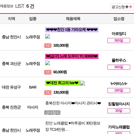
LIST
6 건
채용정보
광고신청
지역
업종
채용제목
업소명
❤️❤️❤️천안 1등 가라오케 ❤️❤️❤️
아르망디
충남 천안시
노래주점
365일
100,000원
T/C
❤️[급구] 노래 도우미 TC 60000❤️
풀하우스
충북 괴산군
노래주점
365일
60,000원
T/C
❤️대전 최고의 bar❤️
✨어비스✨
대전 유성구
BAR
180일
130,000원
T/C
충북진천 마사지❤️마사지 관리사❤️
킹힐링마사지
충북 진천군
마사지
30일
급여협의
천안 노래클럽 ♥️하루꽁비 30만원보
가자노래클럽
장 TC14만원…
충남 천안시
노래주점
30일