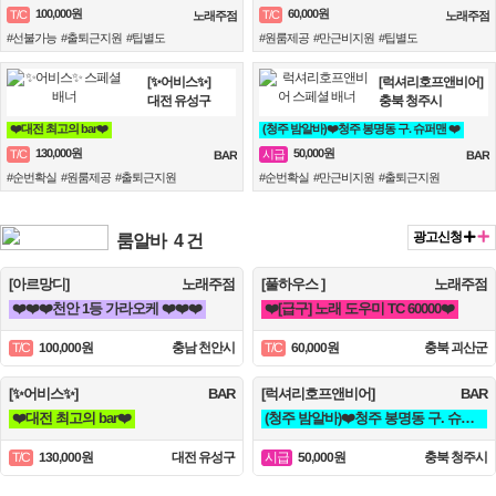
100,000원
60,000원
T/C
T/C
노래주점
노래주점
#선불가능 #출퇴근지원 #팁별도
#원룸제공 #만근비지원 #팁별도
[✨어비스✨]
[럭셔리호프앤비어]
대전 유성구
충북 청주시
❤️대전 최고의 bar❤️
(청주 밤알바)❤️청주 봉명동 구. 슈퍼맨 ❤️
130,000원
50,000원
T/C
시급
BAR
BAR
#순번확실 #원룸제공 #출퇴근지원
#순번확실 #만근비지원 #출퇴근지원
광고신청
룸알바
4 건
[아르망디]
노래주점
[풀하우스 ]
노래주점
❤️❤️❤️천안 1등 가라오케 ❤️❤️❤️
❤️[급구] 노래 도우미 TC 60000❤️
100,000원
충남 천안시
60,000원
충북 괴산군
T/C
T/C
[✨어비스✨]
BAR
[럭셔리호프앤비어]
BAR
❤️대전 최고의 bar❤️
(청주 밤알바)❤️청주 봉명동 구. 슈퍼맨 ❤️
130,000원
대전 유성구
50,000원
충북 청주시
T/C
시급