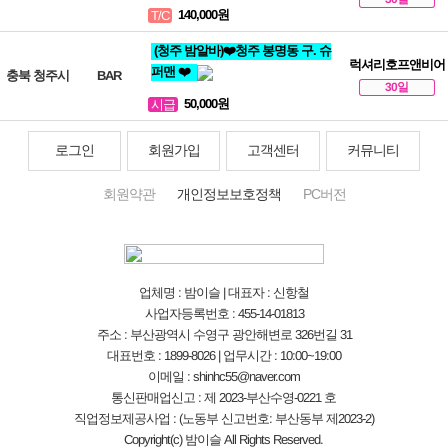
140,000원
T/C
(청주 밤알바)❤️청주 봉명동 구. 슈
럭셔리호프앤비어
퍼맨 ❤️
충북 청주시
BAR
30일
50,000원
시급
로그인
회원가입
고객센터
커뮤니티
회원약관
개인정보보호정책
PC버전
업체명 : 밤이슬 | 대표자 : 신항철
사업자등록번호 : 455-14-01813
주소 : 부산광역시 수영구 광안해변로 326번길 31
대표번호 : 1899-8026 | 업무시간 : 10:00~19:00
이메일 : shinhc55@naver.com
통신판매업신고 : 제 2023-부산수영-0221 호
직업정보제공사업 : (노동부 신고번호: 부산동부 제2023-2)
Copyright(c) 밤이슬 All Rights Reserved.