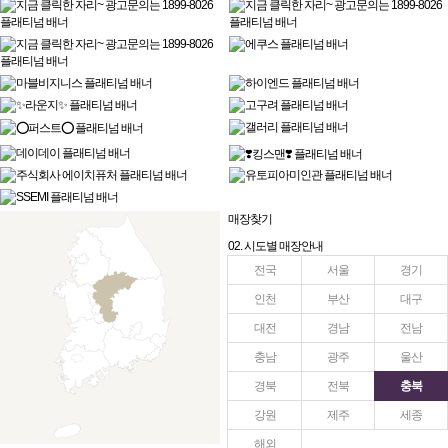
매장찾기
02. 시도별 매장안내
전국
서울
경기
인천
부산
대구
대전
경남
전남
충남
광주
울산
경북
전북
충북
강원
제주
세종
해외