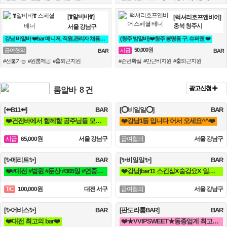
[❣️알비바❣️]
[럭셔리호프앤비어]
충북 청주시
서울 강남구
강남 바알바 ❤️bar 매니저, 직원,관리자 채용합니다.❤️
(청주 밤알바)❤️청주 봉명동 구. 슈퍼맨 ❤️
50,000원
급여협의
시급
BAR
BAR
#선불가능 #원룸제공 #출퇴근지원
#순번확실 #만근비지원 #출퇴근지원
광고신청
룸알바
8 건
[⬅️B11⬅️]
BAR
[⭕비일일⭕]
BAR
❤️건전바에서 함께할 공주님들 모집합니다❤️
❤️강남1등 입니다 어서 오세요^^❤️
65,000원
서울 강남구
서울 강남구
시급
급여협의
[✨메리트✨]
BAR
[✨비일일✨]
BAR
❤️#대전 #법원 #둔산 #365일 #연중무휴 #초보자환영 #당일지급 #텃세❤️
❤️강남)bar11 스킨십X술강요X 일급40~80약속 토킹바 꿀알바❤️
100,000원
대전 서구
서울 강남구
T/C
급여협의
[✨어비스✨]
BAR
[판도라룸BAR]
BAR
❤️대전 최고의 bar❤️
❤️★VVIPSWEET★동종업계 최고페이초보환영갯수Ok술X출근강요X블랙X❤️