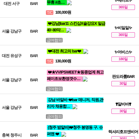
✨메리트✨
무휴 #초…
대전 서구
BAR
365일
100,000원
T/C
❤️강남)bar11 스킨십X술강요X 일급
✨비일일✨
40~80약…
서울 강남구
BAR
365일
급여협의
❤️대전 최고의 bar❤️
✨어비스✨
대전 유성구
BAR
180일
130,000원
T/C
❤️★VVIPSWEET★동종업계 최고
판도라룸BAR
페이초보환영갯수…
서울 강남구
BAR
30일
급여협의
강남 바알바 ❤️bar 매니저, 직원,관
❣️알비바❣️
리자 채용합…
서울 강남구
BAR
30일
급여협의
(청주 밤알바)❤️청주 봉명동 구. 슈
럭셔리호프앤비어
퍼맨 ❤️
충북 청주시
BAR
30일