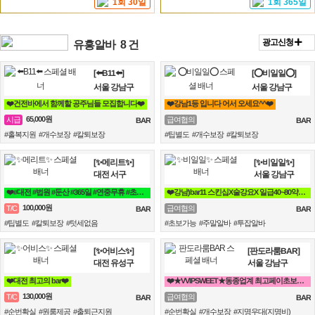
1회 30일
1회 365일
광고신청
유흥알바
8 건
[⬅️B11⬅️]
[⭕비일일⭕]
서울 강남구
서울 강남구
❤️건전바에서 함께할 공주님들 모집합니다❤️
❤️강남1등 입니다 어서 오세요^^❤️
65,000원
시급
급여협의
BAR
BAR
#홀복지원 #개수보장 #칼퇴보장
#팁별도 #개수보장 #칼퇴보장
[✨메리트✨]
[✨비일일✨]
대전 서구
서울 강남구
❤️#대전 #법원 #둔산 #365일 #연중무휴 #초보자환영 #당일지급 #텃세❤️
❤️강남)bar11 스킨십X술강요X 일급40~80약속 토킹바 꿀알바❤️
100,000원
T/C
급여협의
BAR
BAR
#팁별도 #칼퇴보장 #텃세없음
#초보가능 #주말알바 #투잡알바
[✨어비스✨]
[판도라룸BAR]
대전 유성구
서울 강남구
❤️대전 최고의 bar❤️
❤️★VVIPSWEET★동종업계 최고페이초보환영갯수Ok술X출근강요X블랙X❤️
130,000원
T/C
급여협의
BAR
BAR
#순번확실 #원룸제공 #출퇴근지원
#순번확실 #개수보장 #지명우대(지명비)