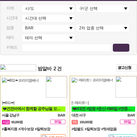
지역
시간대
업종
테마
키워드
광고신청
밤알바
2 건
[⬅️B11⬅️]
[✨메리트✨]
❤️건전바에서 함께할 공주님들 모집합니다❤️
❤️#대전 #법원 #둔산 #365일 #연중무휴 #초보자환영 #당일지급 #텃세❤️
서울 강남구
BAR
대전 서구
BAR
30일
90일
시급
65,000원
T/C
100,000원
#홀복지원 #개수보장 #칼퇴보장
#팁별도 #칼퇴보장 #텃세없음