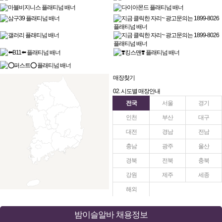
매장찾기
02. 시도별 매장안내
전국
서울
경기
인천
부산
대구
대전
경남
전남
충남
광주
울산
경북
전북
충북
강원
제주
세종
해외
밤이슬알바 채용정보