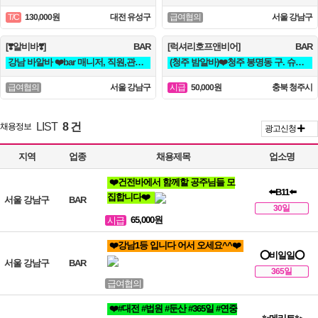
130,000원
대전 유성구
서울 강남구
T/C
급여협의
[❣️알비바❣️]
BAR
[럭셔리호프앤비어]
BAR
강남 바알바 ❤️bar 매니저, 직원,관리자 채용합니다.❤️
(청주 밤알바)❤️청주 봉명동 구. 슈퍼맨 ❤️
서울 강남구
50,000원
충북 청주시
급여협의
시급
LIST
8 건
채용정보
광고신청
지역
업종
채용제목
업소명
❤️건전바에서 함께할 공주님들 모
⬅️B11⬅️
집합니다❤️
서울 강남구
BAR
30일
65,000원
시급
❤️강남1등 입니다 어서 오세요^^❤️
⭕비일일⭕
서울 강남구
BAR
365일
급여협의
❤️#대전 #법원 #둔산 #365일 #연중