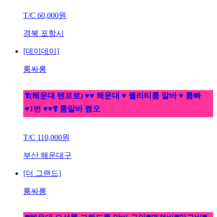
T/C
60,000원
경북 포항시
[데이데이]
룸싸롱
❣️(해운대 텐프로) ♥♥ 해운대 ♥ 퀄리티룸 알바 ♥ 룸빠
♥1번 ♥♥❣️ 룸알바 쩜오
T/C
110,000원
부산 해운대구
[더 그랜드]
룸싸롱