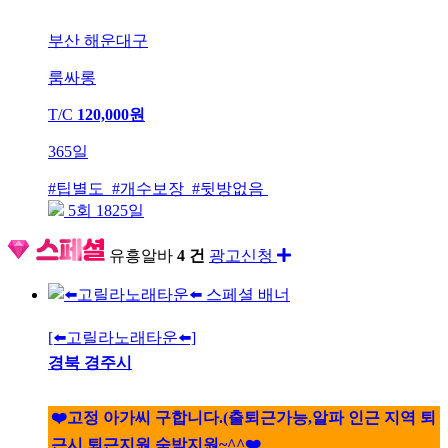
부산 해운대구
룸싸롱
T/C
120,000원
365일
#팁별도 #개수보장 #뒷방없음
5회 1825일
유흥알바
4 건
광고신청
[⬅️고릴라노래타운⬅️]
경북 경주시
❤️고정 아가씨 구합니다.(출퇴근가능,알파 인근 지역 퇴
근시 퇴근지원 숙박지원~^^❤️