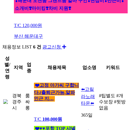
❣️해운대 오션룸 그랜드룸 알바 구인❣️면접비❣️만근비❣️
소개비❣️마이킹❣️차비 지원❣️
T/C
120,000원
부산 해운대구
채용정보
LIST
6 건
광고신청
성
별/
업
지역
채용제목
업소명
키워드
연
종
령
❤️고정 아가씨 구합니
⬅️고릴
다.(출퇴근가능,알파
경북
룸
#팁별도
#개
라노래
인근 지…
경주
싸
수보장
#뒷방
타운⬅️
시
롱
없음
365일
T/C
100,000원
❤️♥♥포항 TOP 샤넬