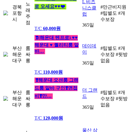
L 비즈
노
로 오세요♥♥❤️
경북
#만근비지원
니스클
래
포항
#팁별도
#개
럽
주
시
수보장
점
365일
T/C
60,000원
❣️(해운대 텐프로) ♥♥
해운대 ♥ 퀄리티룸 알
데이데
부산
룸
#팁별도
#개
바…
이
해운
싸
수보장
#뒷방
대구
롱
없음
365일
T/C
110,000원
❣️해운대 오션룸 그랜
드룸 알바 구인❣️면접
더 그랜
부산
룸
#팁별도
#개
비❣️만…
드
해운
싸
수보장
#뒷방
대구
롱
없음
365일
T/C
120,000원
울산 삼