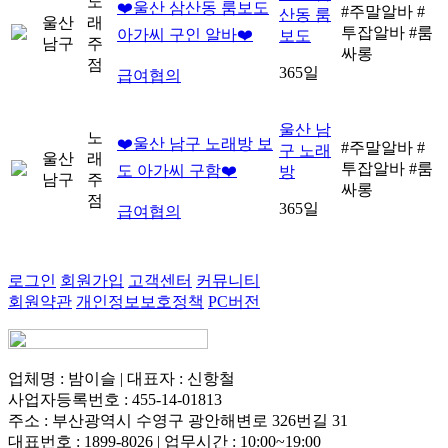
노
❤️울산 삼산동 룸보도
#주말알바
#
산동 룸
울산
래
투잡알바
#룸
아가씨 구인 알바❤️
보도
남구
주
싸롱
점
365일
급여협의
울산 남
노
❤️울산 남구 노래방 보
#주말알바
#
구 노래
울산
래
투잡알바
#룸
도 아가씨 구함❤️
방
남구
주
싸롱
점
365일
급여협의
로그인
회원가입
고객센터
커뮤니티
회원약관
개인정보보호정책
PC버전
업체명 : 밤이슬 | 대표자 : 신항철
사업자등록번호 : 455-14-01813
주소 : 부산광역시 수영구 광안해변로 326번길 31
대표번호 : 1899-8026 | 업무시간 : 10:00~19:00