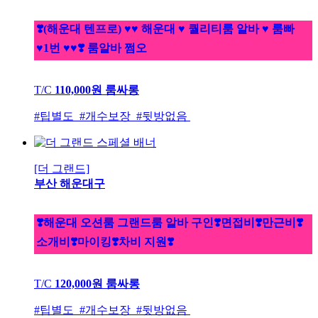
❣️(해운대 텐프로) ♥♥ 해운대 ♥ 퀄리티룸 알바 ♥ 룸빠
♥1번 ♥♥❣️ 룸알바 쩜오
T/C
110,000원
룸싸롱
#팁별도 #개수보장 #뒷방없음
[더 그랜드]
부산 해운대구
❣️해운대 오션룸 그랜드룸 알바 구인❣️면접비❣️만근비❣️
소개비❣️마이킹❣️차비 지원❣️
T/C
120,000원
룸싸롱
#팁별도 #개수보장 #뒷방없음