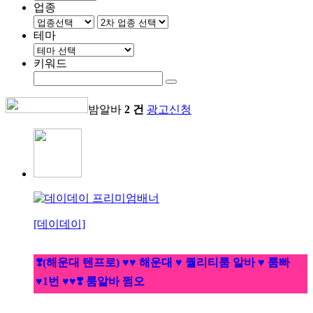
업종
테마
키워드
밤알바
2 건
광고신청
[데이데이]
❣️(해운대 텐프로) ♥♥ 해운대 ♥ 퀄리티룸 알바 ♥ 룸빠
♥1번 ♥♥❣️ 룸알바 쩜오