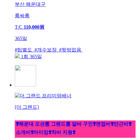
부산 해운대구
룸싸롱
T/C
110,000원
365일
#팁별도 #개수보장 #뒷방없음
1회 365일
[더 그랜드]
❣️해운대 오션룸 그랜드룸 알바 구인❣️면접비❣️만근비❣️
소개비❣️마이킹❣️차비 지원❣️