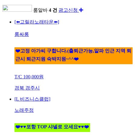
룸알바
4 건
광고신청
[⬅️고릴라노래타운⬅️]
룸싸롱
❤️고정 아가씨 구합니다.(출퇴근가능,알파 인근 지역 퇴
근시 퇴근지원 숙박지원~^^❤️
T/C
100,000원
경북 경주시
[L 비즈니스클럽]
노래주점
❤️♥♥포항 TOP 샤넬로 오세요♥♥❤️