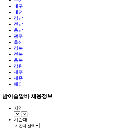
부산
대구
대전
경남
전남
충남
광주
울산
경북
전북
충북
강원
제주
세종
해외
밤이슬알바 채용정보
지역
시간대