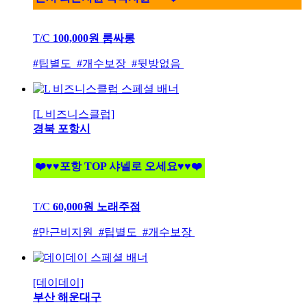
T/C
100,000원
룸싸롱
#팁별도 #개수보장 #뒷방없음
[L 비즈니스클럽]
경북 포항시
❤️♥♥포항 TOP 샤넬로 오세요♥♥❤️
T/C
60,000원
노래주점
#만근비지원 #팁별도 #개수보장
[데이데이]
부산 해운대구