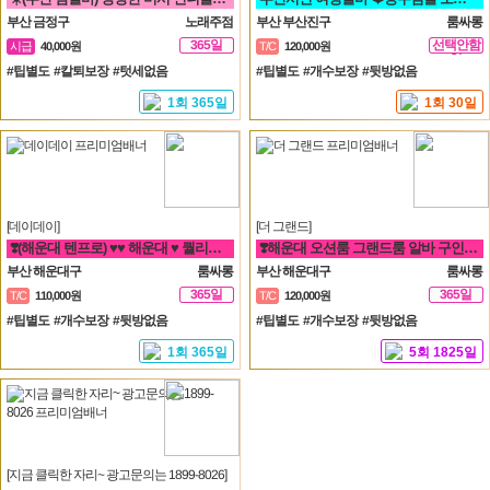
부산 금정구
노래주점
부산 부산진구
룸싸롱
365일
선택안함
시급
40,000원
T/C
120,000원
일
#팁별도 #칼퇴보장 #텃세없음
#팁별도 #개수보장 #뒷방없음
1회 365일
1회 30일
[데이데이]
[더 그랜드]
❣️(해운대 텐프로) ♥♥ 해운대 ♥ 퀄리티룸 알바 ♥ 룸빠 ♥1번 ♥♥❣️ 룸알바 쩜오
❣️해운대 오션룸 그랜드룸 알바 구인❣️면접비❣️만근비❣️소개비❣️마이킹❣️차비 지원❣️
부산 해운대구
룸싸롱
부산 해운대구
룸싸롱
365일
365일
T/C
110,000원
T/C
120,000원
#팁별도 #개수보장 #뒷방없음
#팁별도 #개수보장 #뒷방없음
1회 365일
5회 1825일
[지금 클릭한 자리~ 광고문의는 1899-8026]