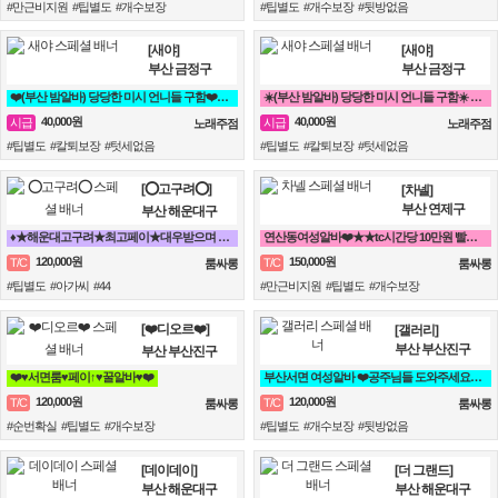
#만근비지원 #팁별도 #개수보장
#팁별도 #개수보장 #뒷방없음
[새야]
[새야]
부산 금정구
부산 금정구
❤️(부산 밤알바) 당당한 미시 언니들 구함❤️동래 노래방알바
☀️(부산 밤알바) 당당한 미시 언니들 구함☀️ 노래방알바
40,000원
40,000원
시급
시급
노래주점
노래주점
#팁별도 #칼퇴보장 #텃세없음
#팁별도 #칼퇴보장 #텃세없음
[⭕고구려⭕]
[차넬]
부산 연제구
부산 해운대구
♦️★해운대고구려★최고페이★대우받으며 일하실언니들^^♦️
연산동여성알바❤️★★tc시간당 10만원 빨리오세요★★ 조건 맞춰 드림❤️
120,000원
150,000원
T/C
T/C
룸싸롱
룸싸롱
#팁별도 #아가씨 #44
#만근비지원 #팁별도 #개수보장
[❤️디오르❤️]
[갤러리]
부산 부산진구
부산 부산진구
❤️♥서면룸♥페이↑♥꿀알바♥❤️
부산서면 여성알바 ❤️공주님들 도와주세요^^❤️
120,000원
120,000원
T/C
T/C
룸싸롱
룸싸롱
#순번확실 #팁별도 #개수보장
#팁별도 #개수보장 #뒷방없음
[데이데이]
[더 그랜드]
부산 해운대구
부산 해운대구