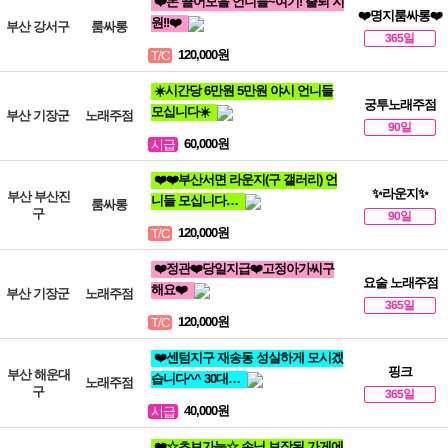
❤️돈 끌어모을 언니들~여기! 출퇴 지
❤️명지룸싸롱❤️
원!!❤️
부산 강서구
룸싸롱
365일
120,000원
T/C
☀️시간당 6만원 5만원 야시 언니들
궁투노래주점
모십니다☀️
부산 기장군
노래주점
90일
60,000원
시급
❤️❤️부산서면 라운지(구 갤러리) 언
✨라운지✨
부산 부산진
니들 모십니다…
룸싸롱
구
90일
120,000원
T/C
❤️정관❤️당일지급❤️고정아가씨구
요술 노래주점
해요❤️
부산 기장군
노래주점
365일
120,000원
T/C
❤️센텀지구 재송동 성실하게 모시겠
핑크
부산 해운대
습니다^^ 30대…
노래주점
구
365일
40,000원
시급
❤️☆초보가능☆ 손님 보장된 가게에