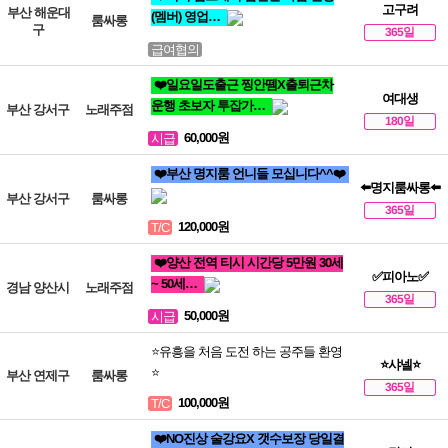
고구려
부산 해운대
(멤버) 영업…
룸싸롱
구
365일
급여협의
❤️일요일도출근 찡안뗌X출퇴근차
여대생
운행 초보자 투잡가…
부산 강서구
노래주점
180일
60,000원
시급
❤️부산 명지룸 언니들 모십니다^^❤️
⬅️명지룸싸롱⬅️
부산 강서구
룸싸롱
365일
120,000원
T/C
❤️양산 전역 티시 시간당 5만원 30세
✅피아노✅
~ 50세…
경남 양산시
노래주점
365일
50,000원
시급
⭐유흥을 처음 도전 하는 공주들 환영
⭐샤넬⭐
⭐
부산 연제구
룸싸롱
365일
100,000원
T/C
❤️NO진상 술강요X 갯수보장 당일결