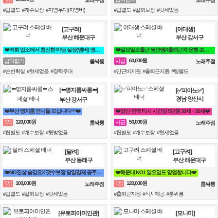
#팁별도 #개수보장 #지명우대(지명비)
#팁별도 #칼퇴보장 #텃세없음
[고구려]
[여대생]
부산 해운대구
부산 강서구
❤️저희 업소에서 참신한 마담 실장(멤버) 영업진 구좌 사장님들을 모십니다❤️
❤️일요일도출근 찡안뗌X출퇴근차 운행 초보자 투잡가능 초이스X 얼굴팔림X❤️
60,000원
급여협의
시급
룸싸롱
노래주점
#순번확실 #텃세없음 #경력우대
#만근비지원 #출퇴근지원 #팁별도
[⬅️명지룸싸롱⬅️]
[✅피아노✅]
경남 양산시
부산 강서구
❤️부산 명지룸 언니들 모십니다^^❤️
❤️양산 전역 티시 시간당 5만원 30세 ~ 50세❤️
120,000원
50,000원
T/C
시급
룸싸롱
노래주점
#팁별도 #개수보장 #뒷방없음
#팁별도 #개수보장 #텃세없음
[달려]
[고구려]
부산 동래구
부산 해운대구
❤️NO진상 술강요X 갯수보장 당일결제 공주님모집❤️
❤️해운대 NO1 일요일도 영업합니다❤️
100,000원
120,000원
T/C
T/C
노래주점
룸싸롱
#팁별도 #칼퇴보장 #텃세없음
#출퇴근지원 #식사제공 #룸싸롱
[유토피아미인관]
[모나미]