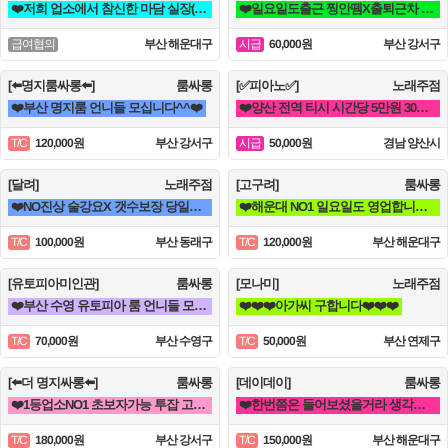
❤️저희 업소에서 참신한 마담 실장(멤버) 영업진 구좌 사장님들을 모십니다❤️
❤️일요일도출근 찡안뗌X출퇴근차 운행 초보자 투잡가능 초이스X 얼굴팔림X❤️
부산 해운대구
60,000원
부산 강서구
급여협의
시급
[⬅️명지룸싸롱⬅️]
룸싸롱
[✅피아노✅]
노래주점
❤️부산 명지룸 언니들 모십니다^^❤️
❤️양산 전역 티시 시간당 5만원 30세 ~ 50세❤️
120,000원
부산 강서구
50,000원
경남 양산시
T/C
시급
[달려]
노래주점
[고구려]
룸싸롱
❤️NO진상 술강요X 갯수보장 당일결제 공주님모집❤️
❤️해운대 NO1 일요일도 영업합니다❤️
100,000원
부산 동래구
120,000원
부산 해운대구
T/C
T/C
[유토피아미인관]
룸싸롱
[모나미]
노래주점
❤️부산 수영 유토피아 룸 언니들 모십니다^^❤️
❤️❤️❤️아가씨 구합니다❤️❤️❤️
70,000원
부산 수영구
50,000원
부산 연제구
T/C
T/C
[⬅️더 명지싸롱⬅️]
룸싸롱
[데이데이]
룸싸롱
❤️1등업소NO1 초보자가능 투잡 고페이갯수보장❤️
❤️한번쯤은 들어보셨을거라 생각합니다 해운대 하면 퀄리티 입니다❤️
180,000원
부산 강서구
150,000원
부산 해운대구
T/C
T/C