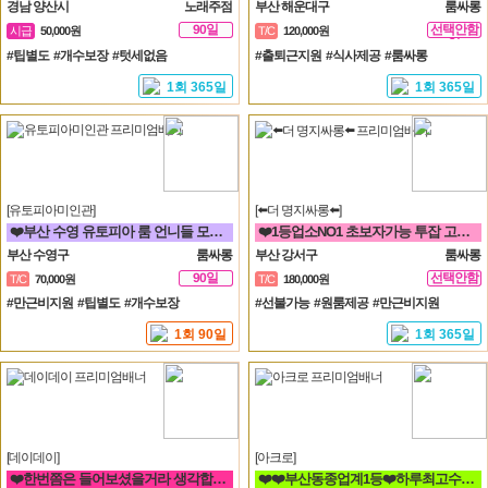
경남 양산시
노래주점
부산 해운대구
룸싸롱
90일
선택안함
시급
50,000원
T/C
120,000원
일
#팁별도 #개수보장 #텃세없음
#출퇴근지원 #식사제공 #룸싸롱
1회 365일
1회 365일
[유토피아미인관]
[⬅️더 명지싸롱⬅️]
❤️부산 수영 유토피아 룸 언니들 모십니다^^❤️
❤️1등업소NO1 초보자가능 투잡 고페이갯수보장❤️
부산 수영구
룸싸롱
부산 강서구
룸싸롱
90일
선택안함
T/C
70,000원
T/C
180,000원
일
#만근비지원 #팁별도 #개수보장
#선불가능 #원룸제공 #만근비지원
1회 90일
1회 365일
[데이데이]
[아크로]
❤️한번쯤은 들어보셨을거라 생각합니다 해운대 하면 퀄리티 입니다❤️
❤️❤️부산동종업계1등❤️하루최고수입보장❤️❤️