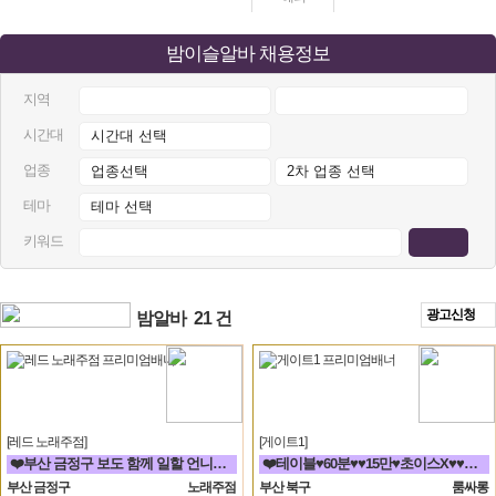
밤이슬알바 채용정보
지역
시간대
업종
테마
키워드
광고신청
밤알바
21 건
[레드 노래주점]
[게이트1]
❤️부산 금정구 보도 함께 일할 언니들 모집 노래방알바❤️
❤️테이블♥60분♥♥15만♥초이스X♥♥해운대서면연산동동래하단온천장룸빠룸싸롱❤️
부산 금정구
노래주점
부산 북구
룸싸롱