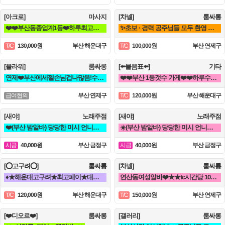
[아크로]
마사지
[차넬]
룸싸롱
❤️❤️부산동종업계1등❤️하루최고수입보장❤️❤️
✨초보 · 경력 공주님들 모두 환영 연산동 1등업소✨
130,000원
부산 해운대구
100,000원
부산 연제구
T/C
T/C
[플라워]
룸싸롱
[⬅️물음표⬅️]
기타
연제❤️부산에세젤손님겁나많음!수위없음x갯수보장,텃세x홀복자유❤️
❤️❤️부산 1등갯수 가게❤️❤️하루수입 고수익 가능❤️❤️
부산 연제구
120,000원
부산 해운대구
급여협의
T/C
[새야]
노래주점
[새야]
노래주점
❤️(부산 밤알바) 당당한 미시 언니들 구함❤️동래 노래방알바
☀️(부산 밤알바) 당당한 미시 언니들 구함☀️ 노래방알바
40,000원
부산 금정구
40,000원
부산 금정구
시급
시급
[⭕고구려⭕]
룸싸롱
[차넬]
룸싸롱
♦️★해운대고구려★최고페이★대우받으며 일하실언니들^^♦️
연산동여성알바❤️★★tc시간당 10만원 빨리오세요★★ 조건 맞춰 드림❤️
120,000원
부산 해운대구
150,000원
부산 연제구
T/C
T/C
[❤️디오르❤️]
룸싸롱
[갤러리]
룸싸롱