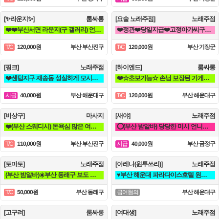
[✨라운지✨]
룸싸롱
[요술 노래주점]
노래주점
❤️❤️부산서면 라운지(구 갤러리) 언니들 모십니다❤️❤️
❤️정관❤️당일지급❤️고정아가씨구해요❤️
120,000원
부산 부산진구
120,000원
부산 기장군
T/C
T/C
[핑크]
노래주점
[하이엔드]
룸싸롱
❤️센텀지구 재송동 성실하게 모시겠습니다^^ 30대~50대 시급 4만❤️
❤️☆초보가능☆ 손님 보장된 가게에서 돈 버시는데만 집중하세요!!❤️
40,000원
부산 해운대구
120,000원
부산 해운대구
시급
T/C
[비상구]
마사지
[새야]
노래주점
❤️(부산 스웨디시) 돈욕심 많은 여우들보세요~❤️
⭕(부산 밤알바) 당당한 미시 언니들 구함⭕ 노래방알바 도우미
110,000원
부산 부산진구
40,000원
부산 금정구
T/C
시급
[토마토]
노래주점
[아레나(원투쓰리)]
노래주점
(부산 밤알바)☀️부산 동래구 보도 참신한 언니들 모집 ☀️ 노래방알바
♥️부산 해운대 파라다이스호텔 원투쓰리 클럽 영업진 구합니다♥️
50,000원
부산 동래구
부산 해운대구
T/C
급여협의
[고구려]
룸싸롱
[여대생]
노래주점