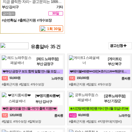
지금 클릭한 자리~ 광고문의는 1899-8026
부산 강서구
기타
30일
급여협의
#순번확실 #출퇴근지원 #개수보장
1회 30일
광고신청
유흥알바
35 건
[레드 노래주점]
[게이트1]
부산 금정구
부산 북구
❤️부산 금정구 보도 함께 일할 언니들 모집 노래방알바❤️
❤️테이블♥60분♥♥15만♥초이스X♥♥해운대서면연산동동래하단온천장룸빠룸싸롱❤️
50,000원
150,000원
T/C
T/C
노래주점
룸싸롱
#출퇴근지원 #팁별도 #개수보장
#출퇴근지원 #팁별도 #개수보장
[❤️명지룸싸롱❤️]
[궁투노래주점]
부산 기장군
부산 강서구
❤️돈 끌어모을 언니들~여기! 출퇴 지원!!❤️
☀️시간당 6만원 5만원 야시 언니들 모십니다☀️
120,000원
60,000원
T/C
시급
룸싸롱
노래주점
#팁별도 #개수보장 #칼퇴보장
#출퇴근지원 #팁별도 #지명우대(지명비)