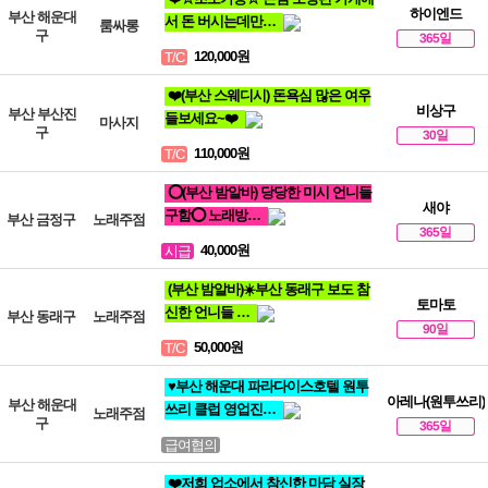
하이엔드
부산 해운대
서 돈 버시는데만…
룸싸롱
구
365일
120,000원
T/C
❤️(부산 스웨디시) 돈욕심 많은 여우
비상구
부산 부산진
들보세요~❤️
마사지
구
30일
110,000원
T/C
⭕(부산 밤알바) 당당한 미시 언니들
새야
구함⭕ 노래방…
부산 금정구
노래주점
365일
40,000원
시급
(부산 밤알바)☀️부산 동래구 보도 참
토마토
신한 언니들 …
부산 동래구
노래주점
90일
50,000원
T/C
♥️부산 해운대 파라다이스호텔 원투
아레나(원투쓰리)
부산 해운대
쓰리 클럽 영업진…
노래주점
구
365일
급여협의
❤️저희 업소에서 참신한 마담 실장