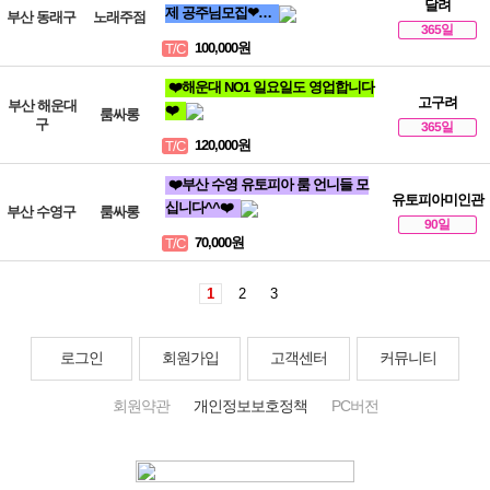
달려
제 공주님모집❤…
부산 동래구
노래주점
365일
100,000원
T/C
❤️해운대 NO1 일요일도 영업합니다
고구려
부산 해운대
❤️
룸싸롱
구
365일
120,000원
T/C
❤️부산 수영 유토피아 룸 언니들 모
유토피아미인관
십니다^^❤️
부산 수영구
룸싸롱
90일
70,000원
T/C
1
2
3
로그인
회원가입
고객센터
커뮤니티
회원약관
개인정보보호정책
PC버전