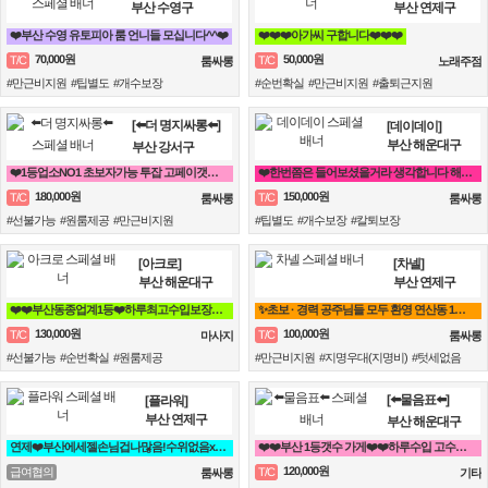
부산 수영구
부산 연제구
❤️부산 수영 유토피아 룸 언니들 모십니다^^❤️
❤️❤️❤️아가씨 구합니다❤️❤️❤️
70,000원
50,000원
T/C
T/C
룸싸롱
노래주점
#만근비지원 #팁별도 #개수보장
#순번확실 #만근비지원 #출퇴근지원
[⬅️더 명지싸롱⬅️]
[데이데이]
부산 해운대구
부산 강서구
❤️1등업소NO1 초보자가능 투잡 고페이갯수보장❤️
❤️한번쯤은 들어보셨을거라 생각합니다 해운대 하면 퀄리티 입니다❤️
180,000원
150,000원
T/C
T/C
룸싸롱
룸싸롱
#선불가능 #원룸제공 #만근비지원
#팁별도 #개수보장 #칼퇴보장
[아크로]
[차넬]
부산 해운대구
부산 연제구
❤️❤️부산동종업계1등❤️하루최고수입보장❤️❤️
✨초보 · 경력 공주님들 모두 환영 연산동 1등업소✨
130,000원
100,000원
T/C
T/C
마사지
룸싸롱
#선불가능 #순번확실 #원룸제공
#만근비지원 #지명우대(지명비) #텃세없음
[⬅️물음표⬅️]
[플라워]
부산 연제구
부산 해운대구
연제❤️부산에세젤손님겁나많음!수위없음x갯수보장,텃세x홀복자유❤️
❤️❤️부산 1등갯수 가게❤️❤️하루수입 고수익 가능❤️❤️
120,000원
급여협의
T/C
룸싸롱
기타