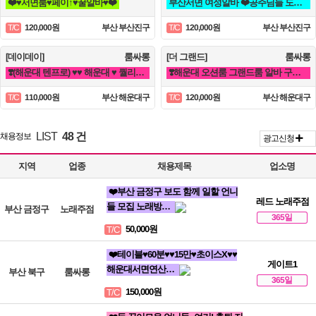
❤️♥서면룸♥페이↑♥꿀알바♥❤️
부산서면 여성알바 ❤️공주님들 도와주세요^^❤️
120,000원
부산 부산진구
120,000원
부산 부산진구
T/C
T/C
[데이데이]
룸싸롱
[더 그랜드]
룸싸롱
❣️(해운대 텐프로) ♥♥ 해운대 ♥ 퀄리티룸 알바 ♥ 룸빠 ♥1번 ♥♥❣️ 룸알바 쩜오
❣️해운대 오션룸 그랜드룸 알바 구인❣️면접비❣️만근비❣️소개비❣️마이킹❣️차비 지원❣️
110,000원
부산 해운대구
120,000원
부산 해운대구
T/C
T/C
LIST
48 건
채용정보
광고신청
지역
업종
채용제목
업소명
❤️부산 금정구 보도 함께 일할 언니
레드 노래주점
들 모집 노래방…
부산 금정구
노래주점
365일
50,000원
T/C
❤️테이블♥60분♥♥15만♥초이스X♥♥
게이트1
해운대서면연산…
부산 북구
룸싸롱
365일
150,000원
T/C