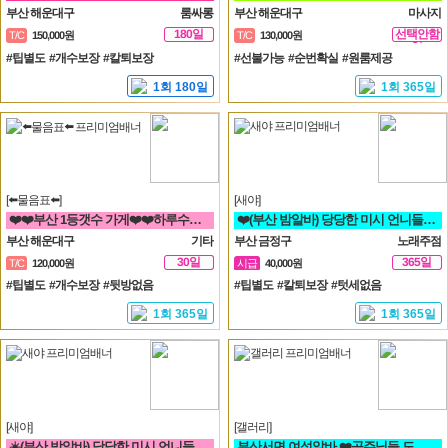
부산 해운대구
룸싸롱
부산 해운대구
마사지
180일
선택안함
T/C
150,000원
T/C
130,000원
일
#팁별도 #개수보장 #칼퇴보장
#선불가능 #순번확실 #원룸제공
1회 180일
1회 365일
[⬅️물음표⬅️]
[새야]
❤️❤️부산 1등갯수 가게❤️❤️하루수입 고수익 가능❤️❤️
❤️(부산 밤알바) 당당한 미시 언니들 구함❤️동래 노래방알바
부산 해운대구
기타
부산 금정구
노래주점
30일
365일
T/C
120,000원
시급
40,000원
#팁별도 #개수보장 #뒷방없음
#팁별도 #칼퇴보장 #텃세없음
1회 365일
1회 365일
[새야]
[갤러리]
☀️(부산 밤알바) 당당한 미시 언니들 구함☀️ 노래방알바
부산서면 여성알바 ❤️공주님들 도와주세요^^❤️