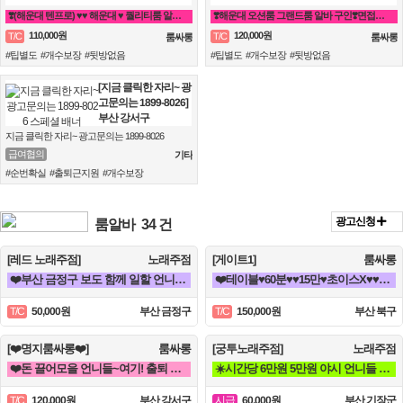
❣️(해운대 텐프로) ♥♥ 해운대 ♥ 퀄리티룸 알바 ♥ 룸빠 ♥1번 ♥♥❣️ 룸알바 쩜오
❣️해운대 오션룸 그랜드룸 알바 구인❣️면접비❣️만근비❣️소개비❣️마이킹❣️차비 지원❣️
110,000원
120,000원
T/C
T/C
룸싸롱
룸싸롱
#팁별도 #개수보장 #뒷방없음
#팁별도 #개수보장 #뒷방없음
[지금 클릭한 자리~ 광
고문의는 1899-8026]
부산 강서구
지금 클릭한 자리~ 광고문의는 1899-8026
급여협의
기타
#순번확실 #출퇴근지원 #개수보장
광고신청
룸알바
34 건
[레드 노래주점]
노래주점
[게이트1]
룸싸롱
❤️부산 금정구 보도 함께 일할 언니들 모집 노래방알바❤️
❤️테이블♥60분♥♥15만♥초이스X♥♥해운대서면연산동동래하단온천장룸빠룸싸롱❤️
50,000원
부산 금정구
150,000원
부산 북구
T/C
T/C
[❤️명지룸싸롱❤️]
룸싸롱
[궁투노래주점]
노래주점
❤️돈 끌어모을 언니들~여기! 출퇴 지원!!❤️
☀️시간당 6만원 5만원 야시 언니들 모십니다☀️
120,000원
부산 강서구
60,000원
부산 기장군
T/C
시급