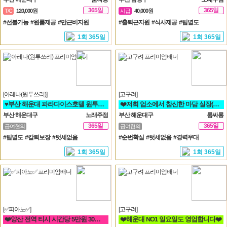
365일
365일
T/C
120,000원
시급
40,000원
#선불가능 #원룸제공 #만근비지원
#출퇴근지원 #식사제공 #팁별도
1회 365일
1회 365일
[아레나(원투쓰리)]
[고구려]
♥️부산 해운대 파라다이스호텔 원투쓰리 클럽 영업진 구합니다♥️
❤️저희 업소에서 참신한 마담 실장(멤버) 영업진 구좌 사장님들을 모십니다❤️
부산 해운대구
노래주점
부산 해운대구
룸싸롱
365일
365일
급여협의
급여협의
#팁별도 #칼퇴보장 #텃세없음
#순번확실 #텃세없음 #경력우대
1회 365일
1회 365일
[✅피아노✅]
[고구려]
❤️양산 전역 티시 시간당 5만원 30세 ~ 50세❤️
❤️해운대 NO1 일요일도 영업합니다❤️