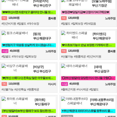
[✨라운지✨]
[요술 노래주점]
부산 부산진구
부산 기장군
❤️❤️부산서면 라운지(구 갤러리) 언니들 모십니다❤️❤️
❤️정관❤️당일지급❤️고정아가씨구해요❤️
120,000원
120,000원
T/C
T/C
룸싸롱
노래주점
#만근비지원 #팁별도 #개수보장
#팁별도 #칼퇴보장 #텃세없음
[핑크]
[하이엔드]
부산 해운대구
부산 해운대구
❤️센텀지구 재송동 성실하게 모시겠습니다^^ 30대~50대 시급 4만❤️
❤️☆초보가능☆ 손님 보장된 가게에서 돈 버시는데만 집중하세요!!❤️
40,000원
120,000원
시급
T/C
노래주점
룸싸롱
#팁별도 #개수보장 #칼퇴보장
#선불가능 #원룸제공 #만근비지원
[비상구]
[새야]
부산 부산진구
부산 금정구
❤️(부산 스웨디시) 돈욕심 많은 여우들보세요~❤️
⭕(부산 밤알바) 당당한 미시 언니들 구함⭕ 노래방알바 도우미
110,000원
40,000원
T/C
시급
마사지
노래주점
#선불가능 #순번확실 #원룸제공
#출퇴근지원 #식사제공 #팁별도
[토마토]
[아레나(원투쓰리)]
부산 동래구
부산 해운대구
(부산 밤알바)☀️부산 동래구 보도 참신한 언니들 모집 ☀️ 노래방알바
♥️부산 해운대 파라다이스호텔 원투쓰리 클럽 영업진 구합니다♥️
50,000원
T/C
급여협의
노래주점
노래주점