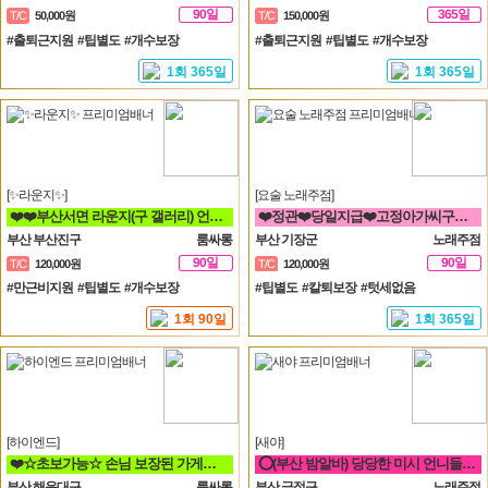
90일
365일
T/C
50,000원
T/C
150,000원
#출퇴근지원 #팁별도 #개수보장
#출퇴근지원 #팁별도 #개수보장
1회 365일
1회 365일
[✨라운지✨]
[요술 노래주점]
❤️❤️부산서면 라운지(구 갤러리) 언니들 모십니다❤️❤️
❤️정관❤️당일지급❤️고정아가씨구해요❤️
부산 부산진구
룸싸롱
부산 기장군
노래주점
90일
90일
T/C
120,000원
T/C
120,000원
#만근비지원 #팁별도 #개수보장
#팁별도 #칼퇴보장 #텃세없음
1회 90일
1회 365일
[하이엔드]
[새야]
❤️☆초보가능☆ 손님 보장된 가게에서 돈 버시는데만 집중하세요!!❤️
⭕(부산 밤알바) 당당한 미시 언니들 구함⭕ 노래방알바 도우미
부산 해운대구
룸싸롱
부산 금정구
노래주점