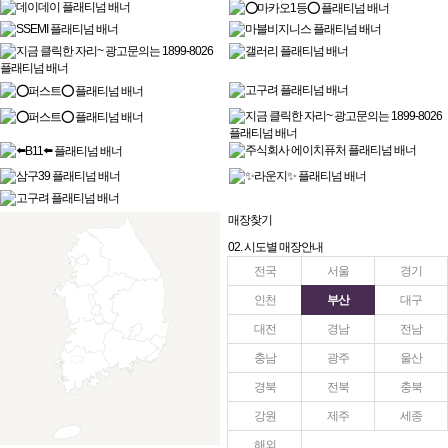
매장찾기
02. 시도별 매장안내
전국
서울
경기
인천
부산
대구
대전
경남
전남
충남
광주
울산
경북
전북
충북
강원
제주
세종
해외