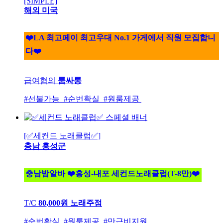
[SIMPLE]
해외 미국
❤️LA 최고페이 최고우대 No.1 가게에서 직원 모집합니
다❤️
급여협의
룸싸롱
#선불가능 #순번확실 #원룸제공
[✅세컨드 노래클럽✅]
충남 홍성군
충남밤알바 ❤️홍성-내포 세컨드노래클럽(T-8만)❤️
T/C
80,000원
노래주점
#순번확실 #원룸제공 #만근비지원