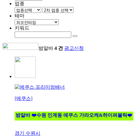
업종
테마
키워드
밤알바
4 건
광고신청
[에쿠스]
밤알바 ❤️수원 인계동 에쿠스 가라오케&하이퍼블릭❤️
경기 수원시