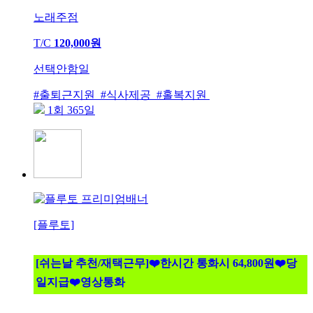
노래주점
T/C
120,000원
선택안함일
#출퇴근지원 #식사제공 #홀복지원
1회 365일
[플루토]
[쉬는날 추천/재택근무]❤️한시간 통화시 64,800원❤️당
일지급❤️영상통화