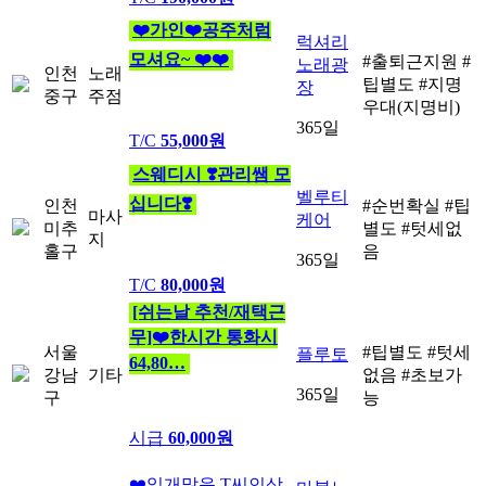
❤️가인❤️공주처럼
럭셔리
모셔요~ ❤️❤️
#출퇴근지원
#
노래광
인천
노래
팁별도
#지명
장
중구
주점
우대(지명비)
365일
T/C
55,000원
스웨디시 ❣️관리쌤 모
벨루티
십니다❣️
인천
#순번확실
#팁
마사
케어
미추
별도
#텃세없
지
홀구
음
365일
T/C
80,000원
[쉬는날 추천/재택근
무]❤️한시간 통화시
서울
#팁별도
#텃세
플루토
64,80…
강남
기타
없음
#초보가
365일
구
능
시급
60,000원
❤️일개많음 T씨인상