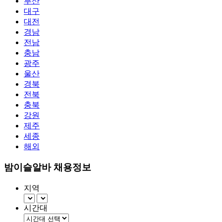
부산
대구
대전
경남
전남
충남
광주
울산
경북
전북
충북
강원
제주
세종
해외
밤이슬알바 채용정보
지역
시간대