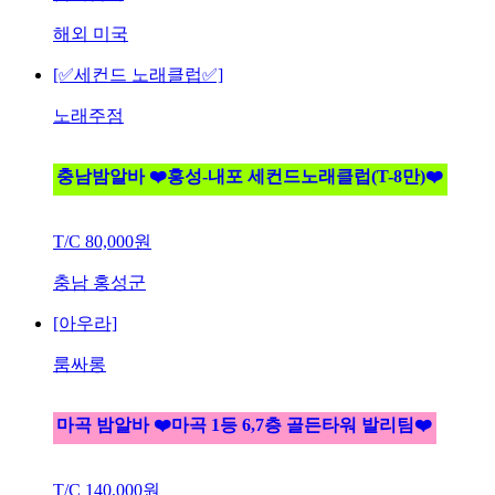
해외 미국
[✅세컨드 노래클럽✅]
노래주점
충남밤알바 ❤️홍성-내포 세컨드노래클럽(T-8만)❤️
T/C
80,000원
충남 홍성군
[아우라]
룸싸롱
마곡 밤알바 ❤️마곡 1등 6,7층 골든타워 발리팀❤️
T/C
140,000원