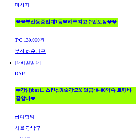
마사지
❤️❤️부산동종업계1등❤️하루최고수입보장❤️❤️
T/C
130,000원
부산 해운대구
[✨비일일✨]
BAR
❤️강남)bar11 스킨십X술강요X 일급40~80약속 토킹바
꿀알바❤️
급여협의
서울 강남구