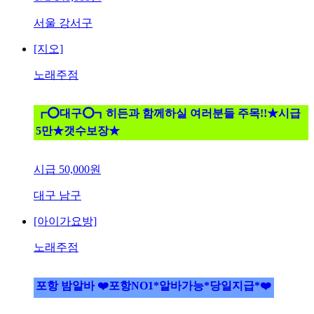
서울 강서구
[지오]
노래주점
┏⭕대구⭕┓히든과 함께하실 여러분들 주목!!★시급
5만★갯수보장★
시급
50,000원
대구 남구
[아이가요방]
노래주점
포항 밤알바 ❤️포항NO1*알바가능*당일지급*❤️