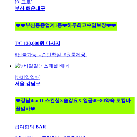
[아크로]
부산 해운대구
❤️❤️부산동종업계1등❤️하루최고수입보장❤️❤️
T/C
130,000원
마사지
#선불가능 #순번확실 #원룸제공
[✨비일일✨]
서울 강남구
❤️강남)bar11 스킨십X술강요X 일급40~80약속 토킹바
꿀알바❤️
급여협의
BAR