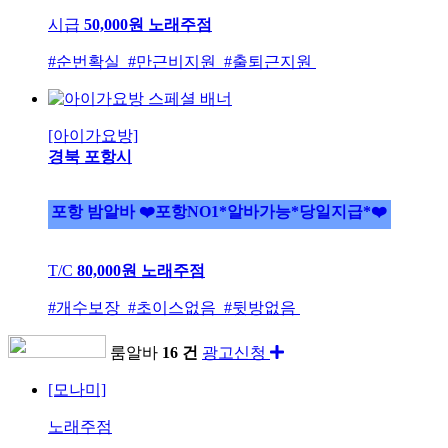
시급
50,000원
노래주점
#순번확실 #만근비지원 #출퇴근지원
[아이가요방]
경북 포항시
포항 밤알바 ❤️포항NO1*알바가능*당일지급*❤️
T/C
80,000원
노래주점
#개수보장 #초이스없음 #뒷방없음
룸알바
16 건
광고신청
[모나미]
노래주점