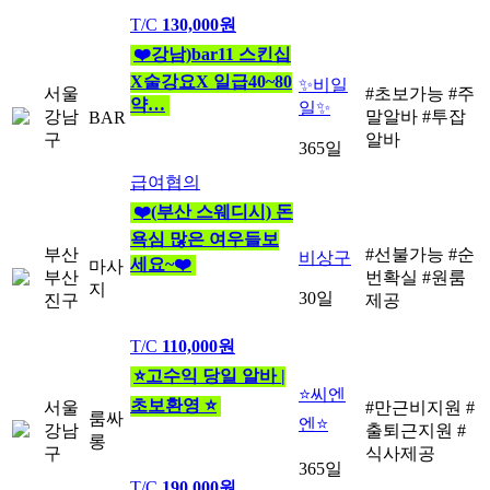
T/C
130,000원
❤️강남)bar11 스킨십
X술강요X 일급40~80
✨비일
서울
#초보가능
#주
약…
일✨
강남
말알바
#투잡
BAR
구
알바
365일
급여협의
❤️(부산 스웨디시) 돈
욕심 많은 여우들보
부산
#선불가능
#순
비상구
세요~❤️
마사
부산
번확실
#원룸
지
30일
진구
제공
T/C
110,000원
⭐고수익 당일 알바 |
⭐씨엔
초보환영 ⭐
서울
#만근비지원
#
룸싸
엔⭐
강남
출퇴근지원
#
롱
구
식사제공
365일
T/C
190,000원