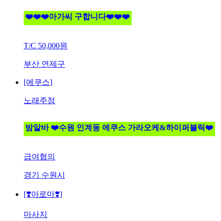
❤️❤️❤️아가씨 구합니다❤️❤️❤️
T/C
50,000원
부산 연제구
[에쿠스]
노래주점
밤알바 ❤️수원 인계동 에쿠스 가라오케&하이퍼블릭❤️
급여협의
경기 수원시
[❣️아로마❣️]
마사지