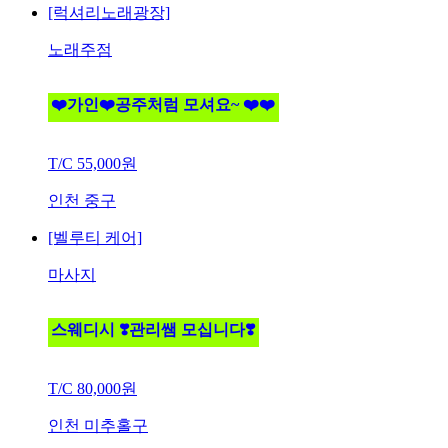
[럭셔리노래광장]
노래주점
❤️가인❤️공주처럼 모셔요~ ❤️❤️
T/C
55,000원
인천 중구
[벨루티 케어]
마사지
스웨디시 ❣️관리쌤 모십니다❣️
T/C
80,000원
인천 미추홀구