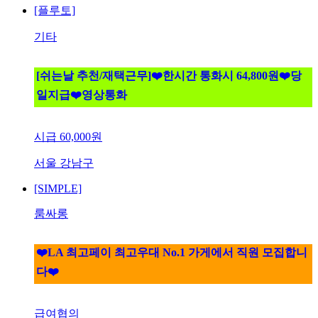
[플루토]
기타
[쉬는날 추천/재택근무]❤️한시간 통화시 64,800원❤️당
일지급❤️영상통화
시급
60,000원
서울 강남구
[SIMPLE]
룸싸롱
❤️LA 최고페이 최고우대 No.1 가게에서 직원 모집합니
다❤️
급여협의