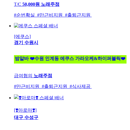
T/C
50,000원
노래주점
#순번확실 #만근비지원 #출퇴근지원
[에쿠스]
경기 수원시
밤알바 ❤️수원 인계동 에쿠스 가라오케&하이퍼블릭❤️
급여협의
노래주점
#만근비지원 #출퇴근지원 #식사제공
[❣️아로마❣️]
대구 수성구