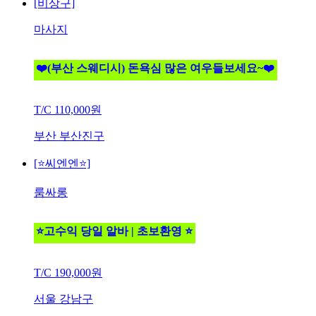
[비상구]
마사지
❤️(부산 스웨디시) 돈욕심 많은 여우들보세요~❤️
T/C
110,000원
부산 부산진구
[⭐씨엔엔⭐]
룸싸롱
⭐고수익 당일 알바 | 초보환영 ⭐
T/C
190,000원
서울 강남구