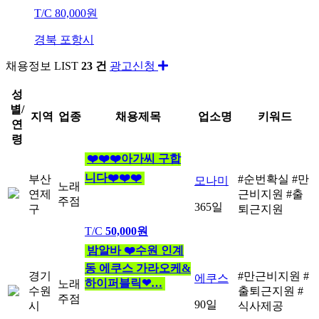
T/C
80,000원
경북 포항시
채용정보
LIST
23 건
광고신청
성
별/
지역
업종
채용제목
업소명
키워드
연
령
❤️❤️❤️아가씨 구합
니다❤️❤️❤️
부산
#순번확실
#만
모나미
노래
연제
근비지원
#출
주점
365일
구
퇴근지원
T/C
50,000원
밤알바 ❤️수원 인계
동 에쿠스 가라오케&
경기
#만근비지원
#
에쿠스
하이퍼블릭❤…
노래
수원
출퇴근지원
#
주점
90일
시
식사제공