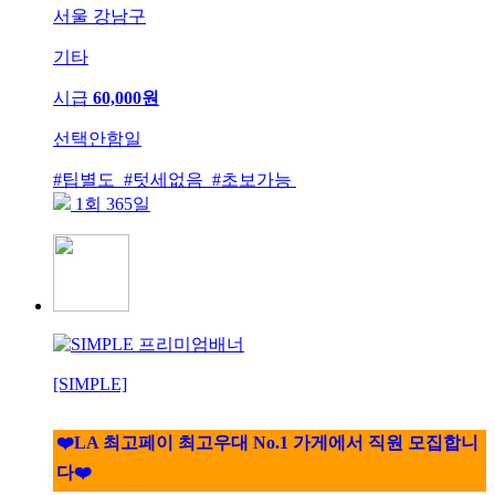
서울 강남구
기타
시급
60,000원
선택안함일
#팁별도 #텃세없음 #초보가능
1회 365일
[SIMPLE]
❤️LA 최고페이 최고우대 No.1 가게에서 직원 모집합니
다❤️