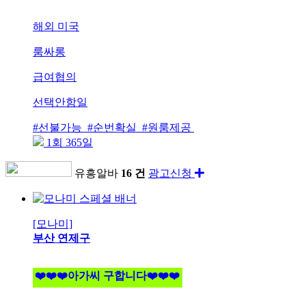
해외 미국
룸싸롱
급여협의
선택안함일
#선불가능 #순번확실 #원룸제공
1회 365일
유흥알바
16 건
광고신청
[모나미]
부산 연제구
❤️❤️❤️아가씨 구합니다❤️❤️❤️