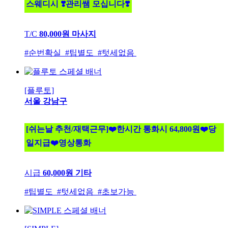
스웨디시 ❣️관리쌤 모십니다❣️
T/C
80,000원
마사지
#순번확실 #팁별도 #텃세없음
[플루토]
서울 강남구
[쉬는날 추천/재택근무]❤️한시간 통화시 64,800원❤️당
일지급❤️영상통화
시급
60,000원
기타
#팁별도 #텃세없음 #초보가능