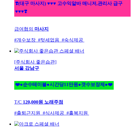
❣️(대구 마사지) ♥♥♥ 고수익알바 매니저,관리사 급구
♥♥♥❣️
급여협의
마사지
#개수보장 #텃세없음 #숙식제공
[주식회사 좋은습관]
서울 강남구
❤️●순수테이블●시간당11만원●갯수보장제●❤️
T/C
120,000원
노래주점
#출퇴근지원 #식사제공 #홀복지원