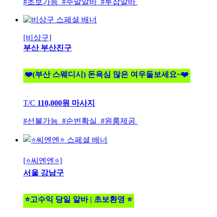
#초보가능 #주말알바 #투잡알바
[비상구]
부산 부산진구
❤️(부산 스웨디시) 돈욕심 많은 여우들보세요~❤️
T/C
110,000원
마사지
#선불가능 #순번확실 #원룸제공
[⭐씨엔엔⭐]
서울 강남구
⭐고수익 당일 알바 | 초보환영 ⭐