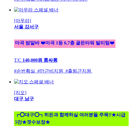
[아우라]
서울 강서구
마곡 밤알바 ❤️마곡 1등 6,7층 골든타워 발리팀❤️
T/C
140,000원
룸싸롱
#순번확실 #만근비지원 #출퇴근지원
[지오]
대구 남구
┏⭕대구⭕┓히든과 함께하실 여러분들 주목!!★시급
5만★갯수보장★