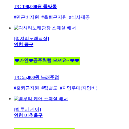
T/C
190,000원
룸싸롱
#만근비지원 #출퇴근지원 #식사제공
[럭셔리노래광장]
인천 중구
❤️가인❤️공주처럼 모셔요~ ❤️❤️
T/C
55,000원
노래주점
#출퇴근지원 #팁별도 #지명우대(지명비)
[벨루티 케어]
인천 미추홀구