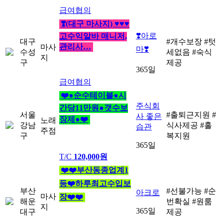
급여협의
❣️(대구 마사지) ♥♥♥
❣️아로
고수익알바 매니저,
대구
#개수보장
#텃
관리사…
마사
마❣️
수성
세없음
#숙식
지
구
제공
365일
급여협의
❤️●순수테이블●시
주식회
간당11만원●갯수보
서울
#출퇴근지원
#
사 좋은
장제●❤️
노래
강남
식사제공
#홀
습관
주점
구
복지원
365일
T/C
120,000원
❤️❤️부산동종업계1
등❤️하루최고수입보
부산
#선불가능
#순
아크로
마사
장❤️❤️
해운
번확실
#원룸
지
365일
대구
제공