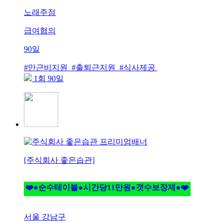
노래주점
급여협의
90일
#만근비지원 #출퇴근지원 #식사제공
1회 90일
[주식회사 좋은습관]
❤️●순수테이블●시간당11만원●갯수보장제●❤️
서울 강남구