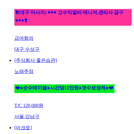
❣️(대구 마사지) ♥♥♥ 고수익알바 매니저,관리사 급구
♥♥♥❣️
급여협의
대구 수성구
[주식회사 좋은습관]
노래주점
❤️●순수테이블●시간당11만원●갯수보장제●❤️
T/C
120,000원
서울 강남구
[아크로]