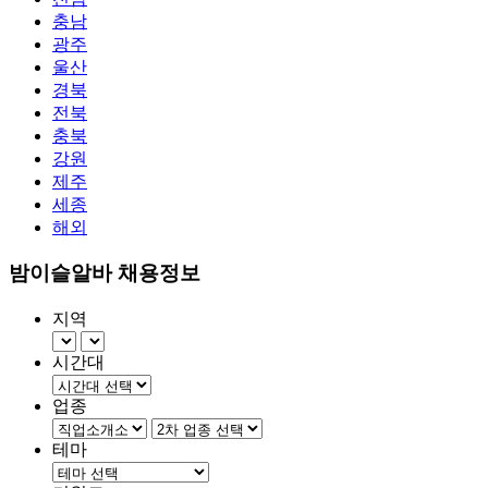
충남
광주
울산
경북
전북
충북
강원
제주
세종
해외
밤이슬알바 채용정보
지역
시간대
업종
테마