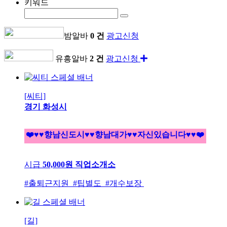
키워드
밤알바
0 건
광고신청
유흥알바
2 건
광고신청
[씨티]
경기 화성시
❤️♥♥향남신도시♥♥향남대가♥♥자신있습니다♥♥❤️
시급
50,000원
직업소개소
#출퇴근지원 #팁별도 #개수보장
[길]