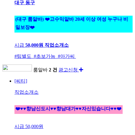
대구 동구
(대구 룸알바) ❤️고수익알바 20세 이상 여성 누구나 비
밀보장❤️
시급
50,000원
직업소개소
#팁별도 #초보가능 #아가씨
룸알바
2 건
광고신청
[씨티]
직업소개소
❤️♥♥향남신도시♥♥향남대가♥♥자신있습니다♥♥❤️
시급
50,000원