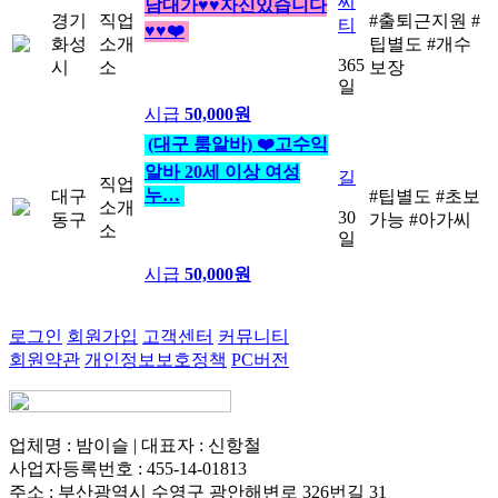
씨
남대가♥♥자신있습니다
경기
직업
#출퇴근지원
#
티
♥♥❤️
화성
소개
팁별도
#개수
365
시
소
보장
일
시급
50,000원
(대구 룸알바) ❤️고수익
알바 20세 이상 여성
길
직업
누…
대구
#팁별도
#초보
소개
30
동구
가능
#아가씨
소
일
시급
50,000원
로그인
회원가입
고객센터
커뮤니티
회원약관
개인정보보호정책
PC버전
업체명 : 밤이슬 | 대표자 : 신항철
사업자등록번호 : 455-14-01813
주소 : 부산광역시 수영구 광안해변로 326번길 31