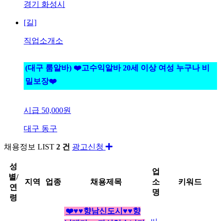
경기 화성시
[길]
직업소개소
(대구 룸알바) ❤️고수익알바 20세 이상 여성 누구나 비
밀보장❤️
시급
50,000원
대구 동구
채용정보
LIST
2 건
광고신청
성
업
별/
지역
업종
채용제목
소
키워드
연
명
령
❤️♥♥향남신도시♥♥향