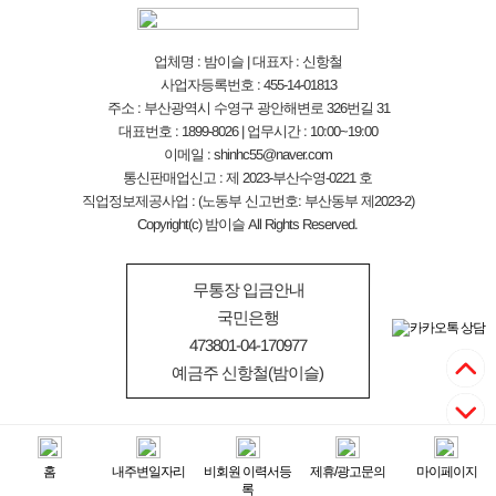
업체명 : 밤이슬 | 대표자 : 신항철
사업자등록번호 : 455-14-01813
주소 : 부산광역시 수영구 광안해변로 326번길 31
대표번호 : 1899-8026 | 업무시간 : 10:00~19:00
이메일 : shinhc55@naver.com
통신판매업신고 : 제 2023-부산수영-0221 호
직업정보제공사업 : (노동부 신고번호: 부산동부 제2023-2)
Copyright(c) 밤이슬 All Rights Reserved.
무통장 입금안내
국민은행
473801-04-170977
예금주 신항철(밤이슬)
홈
내주변일자리
비회원 이력서등
제휴/광고문의
마이페이지
록