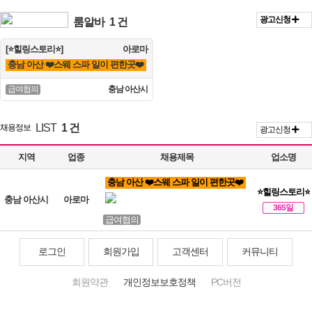
광고신청
룸알바
1 건
[⭐힐링스토리⭐]
아로마
충남 아산 ❤️스웨 스파 일이 편한곳❤️
충남 아산시
급여협의
LIST
1 건
채용정보
광고신청
지역
업종
채용제목
업소명
충남 아산 ❤️스웨 스파 일이 편한곳❤️
⭐힐링스토리⭐
충남 아산시
아로마
365일
급여협의
로그인
회원가입
고객센터
커뮤니티
회원약관
개인정보보호정책
PC버전