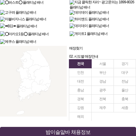
매장찾기
02. 시도별 매장안내
전국
서울
경기
인천
부산
대구
대전
경남
전남
충남
광주
울산
경북
전북
충북
강원
제주
세종
해외
밤이슬알바 채용정보