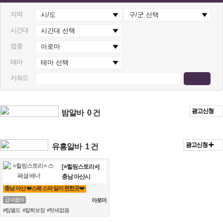
지역
시간대
업종
테마
키워드
광고신청
밤알바
0 건
광고신청
유흥알바
1 건
[⭐힐링스토리⭐]
충남 아산시
충남 아산 ❤️스웨 스파 일이 편한곳❤️
급여협의
아로마
#팁별도 #칼퇴보장 #텃세없음