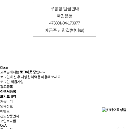
무통장 입금안내
국민은행
473801-04-170977
예금주 신항철(밤이슬)
Close
고객님께서는
로그아웃
중입니다.
로그인 하신 후 다양한 혜택을 이용해 보세요.
로그인
회원가입
광고등록
이력서등록
포인트내역
커뮤니티
인재정보
이벤트
광고상품안내
포인트교환
Q&A