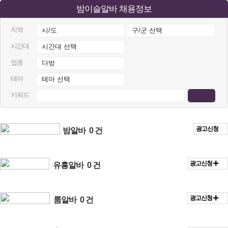
밤이슬알바 채용정보
지역
시간대
업종
테마
키워드
광고신청
밤알바
0 건
광고신청
유흥알바
0 건
광고신청
룸알바
0 건