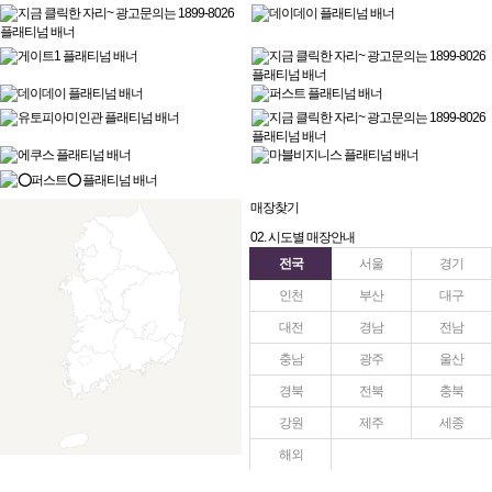
매장찾기
02. 시도별 매장안내
전국
서울
경기
인천
부산
대구
대전
경남
전남
충남
광주
울산
경북
전북
충북
강원
제주
세종
해외