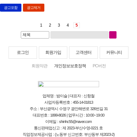
광고포함
광고제거
1
2
3
4
5
로그인
회원가입
고객센터
커뮤니티
회원약관
개인정보보호정책
PC버전
업체명 : 밤이슬 | 대표자 : 신항철
사업자등록번호 : 455-14-01813
주소 : 부산광역시 수영구 광안해변로 326번길 31
대표번호 : 1899-8026 | 업무시간 : 10:00~19:00
이메일 : shinhc55@naver.com
통신판매업신고 : 제 2023-부산수영-0221 호
직업정보제공사업 : (노동부 신고번호: 부산동부 제2023-2)