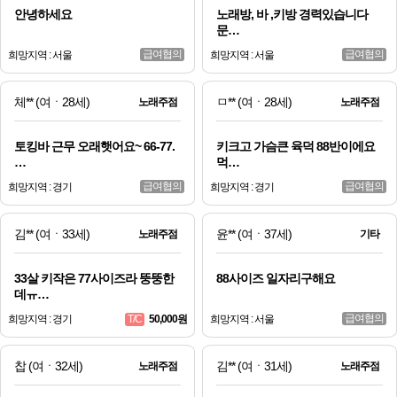
안녕하세요
노래방, 바 ,키방 경력있습니다
문…
급여협의
급여협의
희망지역 : 서울
희망지역 : 서울
체**
(여ㆍ28세)
ㅁ**
(여ㆍ28세)
노래주점
노래주점
토킹바 근무 오래햇어요~ 66-77.
키크고 가슴큰 육덕 88반이에요
…
먹…
급여협의
급여협의
희망지역 : 경기
희망지역 : 경기
김**
(여ㆍ33세)
윤**
(여ㆍ37세)
노래주점
기타
33살 키작은 77사이즈라 뚱뚱한
88사이즈 일자리구해요
데ㅠ…
급여협의
희망지역 : 경기
50,000원
희망지역 : 서울
T/C
찹
(여ㆍ32세)
김**
(여ㆍ31세)
노래주점
노래주점