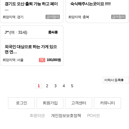
경기도 오산 출퇴 가능 하고 페이
숙식해주시는곳이요 !!!!!
…
급여협의
급여협의
희망지역 : 경기
희망지역 : 충북
J**
(여ㆍ31세)
룸싸롱
외국인 대상으로 하는 가게 있으
면 연…
희망지역 : 서울
100,000원
T/C
이력서 등록
1
2
3
4
5
로그인
회원가입
고객센터
커뮤니티
회원약관
개인정보보호정책
PC버전