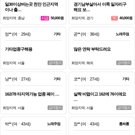
일30이상버는곳 천안 인근지역
경기남부살아서 이쪽 일자리구
이나 출…
해요 보…
희망지역 : 충남
50,000원
희망지역 : 경기
40,000원
시급
T/C
엉**
(여ㆍ29세)
곧**
(여ㆍ38세)
기타
노래주점
기타업종구해용
많은 연락 부탁드려요
급여협의
급여협의
희망지역 : 서울
희망지역 : 해외
냥**
(여ㆍ27세)
코**
(여ㆍ27세)
기타
기타
162/78 타지역가능 업종 페이 …
살짝 비떱이고 162에 76이에요
…
급여협의
급여협의
희망지역 : 서울
희망지역 : 서울
박**
(여ㆍ43세)
장**
(여ㆍ43세)
노래주점
룸싸롱