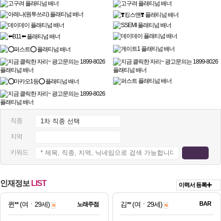
직종
지역
키워드
인재정보
LIST
이력서 등록
퀸**
(여ㆍ29세)
김**
(여ㆍ29세)
BAR
노래주점
N
N