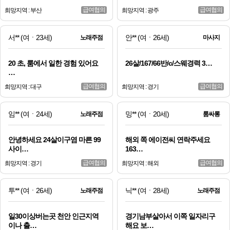
급여협의
급여협의
희망지역 : 부산
희망지역 : 광주
서**
(여ㆍ23세)
안**
(여ㆍ26세)
노래주점
마사지
20 초, 룸에서 일한 경험 있어요
26살/167/66반/c/스웨경력 3…
…
급여협의
급여협의
희망지역 : 대구
희망지역 : 경기
임**
(여ㆍ24세)
밍**
(여ㆍ20세)
노래주점
룸싸롱
안녕하세요 24살이구염 마른 99
해외 쪽 에이전씨 연락주세요
사이…
163…
급여협의
급여협의
희망지역 : 경기
희망지역 : 해외
투**
(여ㆍ26세)
닉**
(여ㆍ28세)
노래주점
노래주점
일30이상버는곳 천안 인근지역
경기남부살아서 이쪽 일자리구
이나 출…
해요 보…