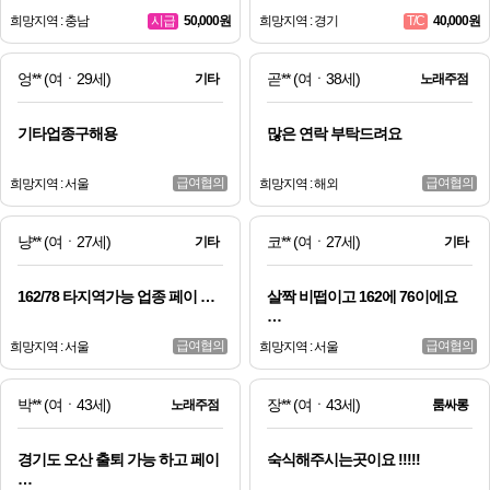
희망지역 : 충남
50,000원
희망지역 : 경기
40,000원
시급
T/C
엉**
(여ㆍ29세)
곧**
(여ㆍ38세)
기타
노래주점
기타업종구해용
많은 연락 부탁드려요
급여협의
급여협의
희망지역 : 서울
희망지역 : 해외
냥**
(여ㆍ27세)
코**
(여ㆍ27세)
기타
기타
162/78 타지역가능 업종 페이 …
살짝 비떱이고 162에 76이에요
…
급여협의
급여협의
희망지역 : 서울
희망지역 : 서울
박**
(여ㆍ43세)
장**
(여ㆍ43세)
노래주점
룸싸롱
경기도 오산 출퇴 가능 하고 페이
숙식해주시는곳이요 !!!!!
…