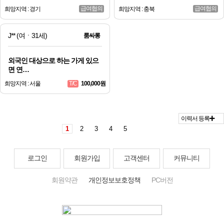
급여협의
급여협의
희망지역 : 경기
희망지역 : 충북
J**
(여ㆍ31세)
룸싸롱
외국인 대상으로 하는 가게 있으
면 연…
희망지역 : 서울
100,000원
T/C
이력서 등록
1
2
3
4
5
로그인
회원가입
고객센터
커뮤니티
회원약관
개인정보보호정책
PC버전