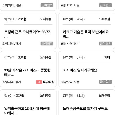
급여협의
급여협의
희망지역 : 서울
희망지역 : 서울
체**
(여ㆍ28세)
ㅁ**
(여ㆍ28세)
노래주점
노래주점
토킹바 근무 오래햇어요~ 66-77.
키크고 가슴큰 육덕 88반이에요
…
먹…
급여협의
급여협의
희망지역 : 경기
희망지역 : 경기
김**
(여ㆍ33세)
윤**
(여ㆍ37세)
노래주점
기타
33살 키작은 77사이즈라 뚱뚱한
88사이즈 일자리구해요
데ㅠ…
급여협의
희망지역 : 경기
50,000원
희망지역 : 서울
T/C
찹
(여ㆍ32세)
김**
(여ㆍ31세)
노래주점
노래주점
일찍출근하고 12~1시에 퇴근해
노래주점쪽으로 일자리 구해요
야해서…