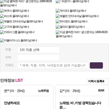
직종
지역
키워드
인재정보
LIST
이력서 등록
퀸**
(여ㆍ29세)
김**
(여ㆍ29세)
BAR
노래주점
안녕하세요
노래방, 바 ,키방 경력있습니다
문…