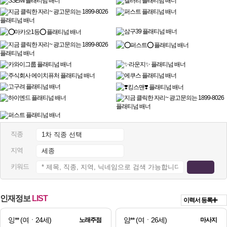
직종
지역
키워드
인재정보
LIST
이력서 등록
잉**
(여ㆍ24세)
얌**
(여ㆍ26세)
노래주점
마사지