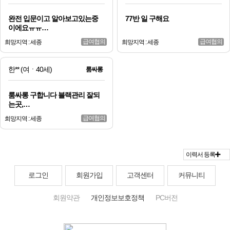
완전 입문이고 알아보고있는중
77반 일 구해요
이에요ㅠㅠ…
급여협의
급여협의
희망지역 : 세종
희망지역 : 세종
한**
(여ㆍ40세)
룸싸롱
룸싸롱 구합니다 블랙관리 잘되
는곳,…
급여협의
희망지역 : 세종
이력서 등록
로그인
회원가입
고객센터
커뮤니티
회원약관
개인정보보호정책
PC버전