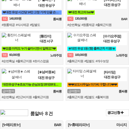
대전 유성구
대전 유성구
❤️대전 유성 시간당 14만 고정 가게 단골 손님 위주 / 고급 손님 많음 / 고수익 보장❤️
❤️대전 최고의 bar❤️
140,000원
130,000원
T/C
T/C
룸싸롱
BAR
#원룸제공 #식사제공 #팁별도
#순번확실 #원룸제공 #출퇴근지원
[황진이]
[수가요주점]
대전 서구
대전 유성구
❤️요즘 아직도 누가 술마시면서 일해요?❤️
☀️대전 유성 1등 (짱) 출퇴근차 지원!☀️
60,000원
100,000원
T/C
T/C
노래주점
노래주점
#순번확실 #출퇴근지원 #초이스없음
#출퇴근지원 #팁별도 #개수보장
[☀️넘버원☀️]
[타이밍]
대전 유성구
대전 유성구
대전유성구☀️초보가능 손님보장 20대30대가족모집☀️
❤️❤️보도사무실x 아가씨 구합니다❤️❤️
급여협의
급여협의
룸싸롱
룸싸롱
#순번확실 #만근비지원 #출퇴근지원
#출퇴근지원 #팁별도 #홀복지원
광고신청
룸알바
8 건
[✨메리트✨]
BAR
[✨휴테라피✨]
마사지