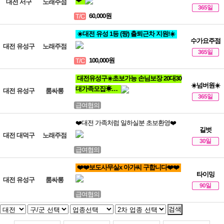
대전 서구
노래주점
365일
60,000원
T/C
☀️대전 유성 1등 (짱) 출퇴근차 지원!☀️
수가요주점
대전 유성구
노래주점
365일
100,000원
T/C
대전유성구☀️초보가능 손님보장 20대30
☀️넘버원☀️
대가족모집☀…
대전 유성구
룸싸롱
365일
급여협의
❤️대전 가족처럼 일하실분 초보환영❤️
길벗
대전 대덕구
노래주점
30일
급여협의
❤️❤️보도사무실x 아가씨 구합니다❤️❤️
타이밍
대전 유성구
룸싸롱
90일
급여협의
검색