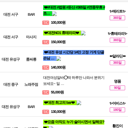
❤️#대전 #법원 #둔산 #365일 #연중무휴 #
✨메리트✨
초…
대전 서구
BAR
365일
100,000원
T/C
❤️대전NO1 휴테라피❤️
✨휴테라피✨
대전 서구
마사지
365일
150,000원
T/C
❤️대전 유성 시간당 14만 고정 가게 단골
⬅️알라딘⬅️
손님 …
대전 유성구
룸싸롱
365일
140,000원
T/C
대전여성알바⭕딱 하루만 나와서 분위기
명품
보세요~ 일 …
대전 중구
노래주점
90일
55,000원
T/C
❤️대전 최고의 bar❤️
✨어비스✨
대전 유성구
BAR
180일
130,000원
T/C
❤️요즘 아직도 누가 술마시면서 일해요?
황진이
❤️