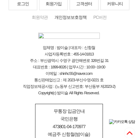
로그인
회원가입
고객센터
커뮤니티
회원약관
개인정보보호정책
PC버전
업체명 : 밤이슬 | 대표자 : 신항철
사업자등록번호 : 455-14-01813
주소 : 부산광역시 수영구 광안해변로 326번길 31
대표번호 : 1899-8026 | 업무시간 : 10:00~19:00
이메일 : shinhc55@naver.com
통신판매업신고 : 제 2023-부산수영-0221 호
직업정보제공사업 : (노동부 신고번호: 부산동부 제2023-2)
Copyright(c) 밤이슬 All Rights Reserved.
무통장 입금안내
국민은행
473801-04-170977
예금주 신항철(밤이슬)