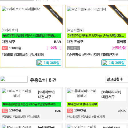
[✨메리트✨]
[☀️넘버원☀️]
❤️#대전 #법원 #둔산 #365일 #연중무휴 #초보자환영 #당일지급 #텃세❤️
대전유성구☀️초보가능 손님보장 20대30대가족모집☀️
대전 서구
BAR
대전 유성구
룸싸롱
90일
선택안함
T/C
100,000원
급여협의
일
#팁별도 #칼퇴보장 #텃세없음
#순번확실 #만근비지원 #출퇴근지원
1회 365일
1회 365일
광고신청
유흥알바
8 건
[✨메리트✨]
[✨휴테라피✨]
대전 서구
대전 서구
❤️#대전 #법원 #둔산 #365일 #연중무휴 #초보자환영 #당일지급 #텃세❤️
❤️대전NO1 휴테라피❤️
100,000원
150,000원
T/C
T/C
BAR
마사지
#팁별도 #칼퇴보장 #텃세없음
#식사제공 #팁별도 #홀복지원
[⬅️알라딘⬅️]
[✨어비스✨]