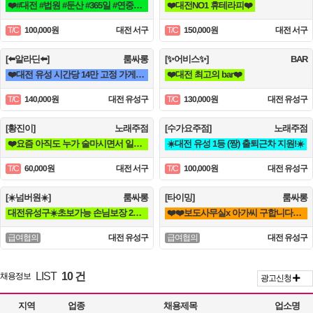
❤️#대전 #법원 #둔산 #365일 #연중무휴 #초보자환영 #당일지급 #텃세❤️
❤️대전NO1 휴테라피❤️
100,000원
대전 서구
150,000원
대전 서구
T/C
T/C
[⬅️알라딘⬅️]
룸싸롱
[✨어비스✨]
BAR
❤️대전 유성 시간당 14만 고정 가게 단골 손님 위주 / 고급 손님 많음 / 고수익 보장❤️
❤️대전 최고의 bar❤️
140,000원
대전 유성구
130,000원
대전 유성구
T/C
T/C
[황진이]
노래주점
[수가요주점]
노래주점
❤️요즘 아직도 누가 술마시면서 일해요?❤️
☀️대전 유성 1등 (짱) 출퇴근차 지원!☀️
60,000원
대전 서구
100,000원
대전 유성구
T/C
T/C
[☀️넘버원☀️]
룸싸롱
[타이밍]
룸싸롱
대전유성구☀️초보가능 손님보장 20대30대가족모집☀️
❤️❤️보도사무실x 아가씨 구합니다❤️❤️
대전 유성구
대전 유성구
급여협의
급여협의
LIST
10 건
채용정보
광고신청
지역
업종
채용제목
업소명