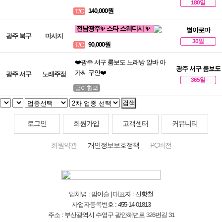
180일
140,000원
T/C
전남광주✨ 스타 스웨디시 ✨
별아로마
광주 북구
마사지
30일
90,000원
T/C
❤️광주 서구 룸보도 노래방 알바 아
광주 서구 룸보도
가씨 구인❤️
광주 서구
노래주점
365일
급여협의
검색
로그인
회원가입
고객센터
커뮤니티
회원약관
개인정보보호정책
PC버전
업체명 : 밤이슬 | 대표자 : 신항철
사업자등록번호 : 455-14-01813
주소 : 부산광역시 수영구 광안해변로 326번길 31