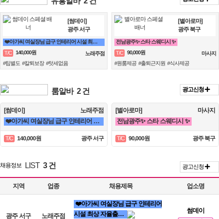
유흥알바
2 건
[썸데이]
[별아로마]
광주 서구
광주 북구
❤️아가씨 여실장님 급구 인테리어 시설 최상 자율출퇴❤️
전남광주✨ 스타 스웨디시 ✨
140,000원
90,000원
T/C
T/C
노래주점
마사지
#팁별도 #칼퇴보장 #텃세없음
#원룸제공 #출퇴근지원 #식사제공
광고신청
룸알바
2 건
[썸데이]
노래주점
[별아로마]
마사지
❤️아가씨 여실장님 급구 인테리어 시설 최상 자율출퇴❤️
전남광주✨ 스타 스웨디시 ✨
140,000원
광주 서구
90,000원
광주 북구
T/C
T/C
LIST
3 건
채용정보
광고신청
지역
업종
채용제목
업소명
❤️아가씨 여실장님 급구 인테리어
썸데이
시설 최상 자율출…
광주 서구
노래주점