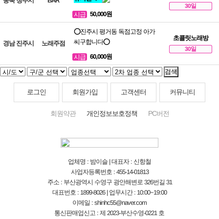
충북 청주시
BAR
30일
50,000원
시급
⭕진주시 평거동 독점고정 아가
초콜릿노래방
씨구합니다⭕
경남 진주시
노래주점
30일
60,000원
시급
검색
로그인
회원가입
고객센터
커뮤니티
회원약관
개인정보보호정책
PC버전
업체명 : 밤이슬 | 대표자 : 신항철
사업자등록번호 : 455-14-01813
주소 : 부산광역시 수영구 광안해변로 326번길 31
대표번호 : 1899-8026 | 업무시간 : 10:00~19:00
이메일 : shinhc55@naver.com
통신판매업신고 : 제 2023-부산수영-0221 호