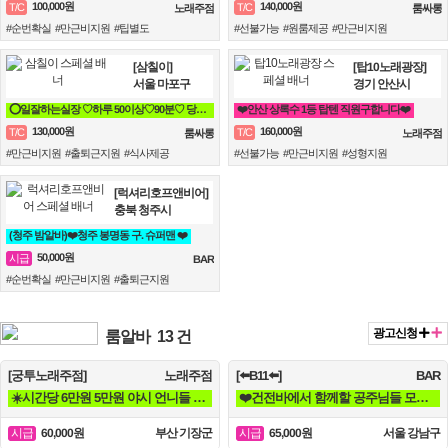
100,000원
140,000원
T/C
T/C
노래주점
룸싸롱
#순번확실 #만근비지원 #팁별도
#선불가능 #원룸제공 #만근비지원
[삼칠이]
[탑10노래광장]
서울 마포구
경기 안산시
⭕일잘하는실장 ♡하루 50이상♡90분♡ 당일지급♡훈훈⭕
❤️안산 상록수 1등 탑텐 직원구합니다❤️
130,000원
160,000원
T/C
T/C
룸싸롱
노래주점
#만근비지원 #출퇴근지원 #식사제공
#선불가능 #만근비지원 #성형지원
[럭셔리호프앤비어]
충북 청주시
(청주 밤알바)❤️청주 봉명동 구. 슈퍼맨 ❤️
50,000원
시급
BAR
#순번확실 #만근비지원 #출퇴근지원
광고신청
룸알바
13 건
[궁투노래주점]
노래주점
[⬅️B11⬅️]
BAR
☀️시간당 6만원 5만원 야시 언니들 모십니다☀️
❤️건전바에서 함께할 공주님들 모집합니다❤️
60,000원
부산 기장군
65,000원
서울 강남구
시급
시급