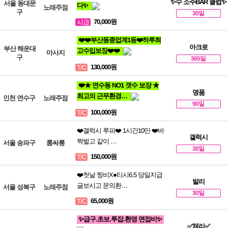
✨수 소주BAR 클럽✨
서울 동대문
다✨
노래주점
구
30일
70,000원
시급
❤️❤️부산동종업계1등❤️하루최
아크로
부산 해운대
고수입보장❤️❤️
마사지
구
365일
130,000원
T/C
❤️★ 연수동 NO1 갯수 보장 ★
명품
최고의 근무환경…
인천 연수구
노래주점
90일
100,000원
T/C
❤️갤럭시 루피❤️ 1시간10만 ❤️바
갤럭시
짝벌고 같이 …
서울 송파구
룸싸롱
30일
150,000원
T/C
❤️첫날 찡비X●티시6.5 당일지급
발리
글보시고 문의환…
서울 성북구
노래주점
30일
65,000원
T/C
✨급구.초보.투잡.환영 면접비✨
✅체리✅