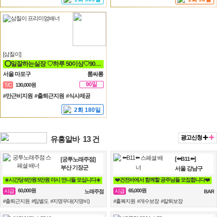
[삼칠이]
⭕일잘하는실장 ♡하루 50이상♡90분♡ 당일지급♡훈훈⭕
서울 마포구
룸싸롱
90일
T/C
130,000원
#만근비지원 #출퇴근지원 #식사제공
2회 180일
광고신청
유흥알바
13 건
[⬅️B11⬅️]
[궁투노래주점]
부산 기장군
서울 강남구
☀️시간당 6만원 5만원 야시 언니들 모십니다☀️
❤️건전바에서 함께할 공주님들 모집합니다❤️
60,000원
65,000원
시급
시급
노래주점
BAR
#출퇴근지원 #팁별도 #지명우대(지명비)
#홀복지원 #개수보장 #칼퇴보장