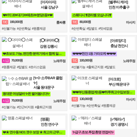
[아자아자]
[벨루티 케어]
서울 강남구
인천 미추홀구
❤️♥TC 20♥대기X♥떼초X♥분당1등♥❤️
스웨디시 ❣️관리쌤 모십니다❣️
190,000원
80,000원
T/C
T/C
룸싸롱
마사지
#선불가능 #순번확실 #원룸제공
#순번확실 #팁별도 #텃세없음
[⭕다이아⭕]
[아르망디]
충남 천안시
강원 강릉시
❤️초보도 가능, 편안한 분위기에서 함께 일할분 찾습니다❤️
❤️❤️❤️천안 1등 가라오케 ❤️❤️❤️
70,000원
100,000원
시급
T/C
노래주점
노래주점
#원룸제공 #팁별도 #초이스없음
#선불가능 #출퇴근지원 #팁별도
[✨수 소주BAR 클럽
[아크로]
✨]
부산 해운대구
서울 동대문구
❤️❤️부산동종업계1등❤️하루최고수입보장❤️❤️
동대문 여성알바 ✨돈 벌어봅시다✨
130,000원
T/C
마사지
70,000원
시급
노래주점
#선불가능 #순번확실 #원룸제공
#선불가능 #만근비지원 #출퇴근지원
[명품]
[✅체리✅]
인천 연수구
경기 광명시
❤️★ 연수동 NO1 갯수 보장 ★ 최고의 근무환경★❤️
✨급구.초보.투잡.환영 면접비✨