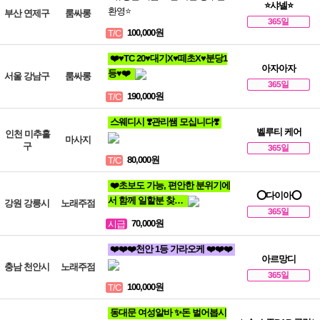
⭐샤넬⭐
환영⭐
부산 연제구
룸싸롱
365일
100,000원
T/C
❤️♥TC 20♥대기X♥떼초X♥분당1
아자아자
등♥❤️
서울 강남구
룸싸롱
365일
190,000원
T/C
스웨디시 ❣️관리쌤 모십니다❣️
벨루티 케어
인천 미추홀
마사지
구
365일
80,000원
T/C
❤️초보도 가능, 편안한 분위기에
⭕다이아⭕
서 함께 일할분 찾…
강원 강릉시
노래주점
365일
70,000원
시급
❤️❤️❤️천안 1등 가라오케 ❤️❤️❤️
아르망디
충남 천안시
노래주점
365일
100,000원
T/C
동대문 여성알바 ✨돈 벌어봅시