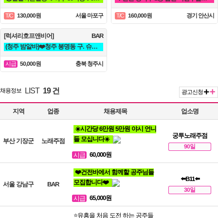
130,000원
서울 마포구
160,000원
경기 안산시
T/C
T/C
[럭셔리호프앤비어]
BAR
(청주 밤알바)❤️청주 봉명동 구. 슈퍼맨 ❤️
50,000원
충북 청주시
시급
LIST
19 건
채용정보
광고신청
지역
업종
채용제목
업소명
☀️시간당 6만원 5만원 야시 언니
궁투노래주점
들 모십니다☀️
부산 기장군
노래주점
90일
60,000원
시급
❤️건전바에서 함께할 공주님들
⬅️B11⬅️
모집합니다❤️
서울 강남구
BAR
30일
65,000원
시급
⭐유흥을 처음 도전 하는 공주들