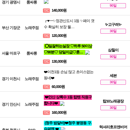
경기 광명시
룸싸롱
90일
140,000원
T/C
┏♥━✨정관신도시 1등 ✨페이 갯
✨고구려✨
수 확실히 보장 월…
부산 기장군
노래주점
30일
120,000원
T/C
⭕일잘하는실장 ♡하루 50이상
삼칠이
♡90분♡ 당일지급♡훈…
서울 마포구
룸싸롱
90일
130,000원
T/C
❤️이천1등 손님 많고 초이스없는
세븐
동네❤️
경기 이천시
노래주점
30일
60,000원
T/C
❤️안산 상록수 1등 탑텐 직원구
탑10노래광장
합니다❤️
경기 안산시
노래주점
30일
160,000원
T/C
(청주 밤알바)❤️청주 봉명동 구.
럭셔리호프앤비어
슈퍼맨 ❤️