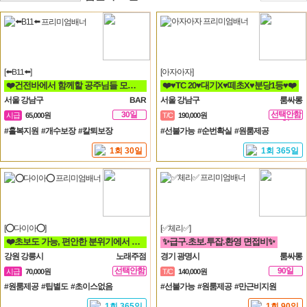
[⬅️B11⬅️]
[아자아자]
❤️건전바에서 함께할 공주님들 모집합니다❤️
❤️♥TC 20♥대기X♥떼초X♥분당1등♥❤️
서울 강남구
BAR
서울 강남구
룸싸롱
30일
선택안함
시급
65,000원
T/C
190,000원
일
#홀복지원 #개수보장 #칼퇴보장
#선불가능 #순번확실 #원룸제공
1회 30일
1회 365일
[⭕다이아⭕]
[✅체리✅]
❤️초보도 가능, 편안한 분위기에서 함께 일할분 찾습니다❤️
✨급구.초보.투잡.환영 면접비✨
강원 강릉시
노래주점
경기 광명시
룸싸롱
선택안함
90일
시급
70,000원
T/C
140,000원
일
#원룸제공 #팁별도 #초이스없음
#선불가능 #원룸제공 #만근비지원
1회 365일
1회 90일