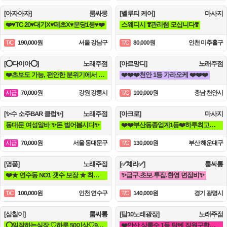
[아자아자]
룸싸롱
[벨루티 케어]
마사지
❤️♥TC 20♥대기X♥떼초X♥분당1등♥❤️
스웨디시 ❣️관리쌤 모십니다❣️
190,000원
서울 강남구
80,000원
인천 미추홀구
T/C
T/C
[⭕다이아⭕]
노래주점
[아르망디]
노래주점
❤️초보도 가능, 편안한 분위기에서 함께 일할분 찾습니다❤️
❤️❤️❤️천안 1등 가라오케 ❤️❤️❤️
70,000원
강원 강릉시
100,000원
충남 천안시
시급
T/C
[✨수 소주BAR 클럽✨]
노래주점
[아크로]
마사지
동대문 여성알바 ✨돈 벌어봅시다✨
❤️❤️부산동종업계1등❤️하루최고수입보장❤️❤️
70,000원
서울 동대문구
130,000원
부산 해운대구
시급
T/C
[명품]
노래주점
[✅체리✅]
룸싸롱
❤️★ 연수동 NO1 갯수 보장 ★ 최고의 근무환경★❤️
✨급구.초보.투잡.환영 면접비✨
100,000원
인천 연수구
140,000원
경기 광명시
T/C
T/C
[삼칠이]
룸싸롱
[탑10노래광장]
노래주점
⭕일잘하는실장 ♡하루 50이상♡90분♡ 당일지급♡훈훈⭕
❤️안산 상록수 1등 탑텐 직원구합니다❤️