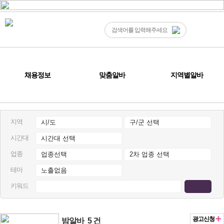
채용정보
맞춤알바
지역별알바
지역
시간대
업종
테마
키워드
광고신청
밤알바
5 건