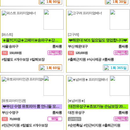
1회 90일
1회 30일
[퍼스트]
[고구려]
☀️풀TC지급☀️고페이☀️송파구☀️강남구☀️분당☀️가락동☀️역삼동☀️논현동☀️강동구☀️
❤️해운대 NO1 일요일도 영업합니다❤️
서울 송파구
룸싸롱
부산 해운대구
룸싸롱
선택안함
선택안함
T/C
150,000원
T/C
120,000원
일
일
#팁별도 #개수보장 #칼퇴보장
#출퇴근지원 #식사제공 #룸싸롱
1회 60일
1회 365일
[유토피아미인관]
[☀️넘버원☀️]
❤️부산 수영 유토피아 룸 언니들 모십니다^^❤️
대전유성구☀️초보가능 손님보장 20대30대가족모집☀️
부산 수영구
룸싸롱
대전 유성구
룸싸롱
90일
선택안함
T/C
70,000원
급여협의
일
#만근비지원 #팁별도 #개수보장
#순번확실 #만근비지원 #출퇴근지원