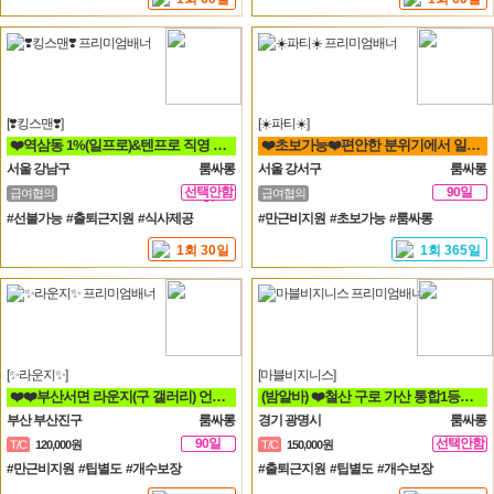
[❣️킹스맨❣️]
[☀️파티☀️]
❤️역삼동 1%(일프로)&텐프로 직영 강남 1등❤️ 강남 룸알바
❤️초보가능❤️편안한 분위기에서 일하실분❤️
서울 강남구
룸싸롱
서울 강서구
룸싸롱
선택안함
90일
급여협의
급여협의
일
#선불가능 #출퇴근지원 #식사제공
#만근비지원 #초보가능 #룸싸롱
1회 30일
1회 365일
[✨라운지✨]
[마블비지니스]
❤️❤️부산서면 라운지(구 갤러리) 언니들 모십니다❤️❤️
(밤알바) ❤️철산 구로 가산 통합1등❤️신규모집❤️ 룸알바
부산 부산진구
룸싸롱
경기 광명시
룸싸롱
90일
선택안함
T/C
120,000원
T/C
150,000원
일
#만근비지원 #팁별도 #개수보장
#출퇴근지원 #팁별도 #개수보장