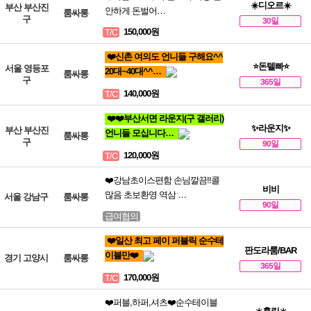
☀️디오르☀️
부산 부산진
안하게 돈벌어…
룸싸롱
구
30일
150,000원
T/C
❤️신촌 여의도 언니들 구해요^^
⭐돈텔빠⭐
서울 영등포
20대~40대^^…
룸싸롱
구
365일
140,000원
T/C
❤️❤️부산서면 라운지(구 갤러리)
✨라운지✨
부산 부산진
언니들 모십니다…
룸싸롱
구
90일
120,000원
T/C
❤️강남초이스편함 손님깔끔!!콜
비비
많음 초보환영 역삼 …
서울 강남구
룸싸롱
90일
급여협의
❤️일산 최고 페이 퍼블릭 순수테
판도라룸/BAR
이블만❤️
경기 고양시
룸싸롱
365일
170,000원
T/C
❤️퍼블,하퍼,셔츠❤️순수테이블