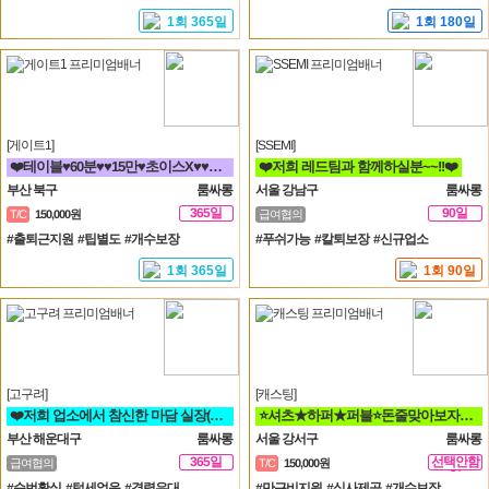
1회 365일
1회 180일
[게이트1]
[SSEMI]
❤️테이블♥60분♥♥15만♥초이스X♥♥해운대서면연산동동래하단온천장룸빠룸싸롱❤️
❤️저희 레드팀과 함께하실분~~!!❤️
부산 북구
룸싸롱
서울 강남구
룸싸롱
365일
90일
T/C
150,000원
급여협의
#출퇴근지원 #팁별도 #개수보장
#푸쉬가능 #칼퇴보장 #신규업소
1회 365일
1회 90일
[고구려]
[캐스팅]
❤️저희 업소에서 참신한 마담 실장(멤버) 영업진 구좌 사장님들을 모십니다❤️
⭐셔츠★하퍼★퍼블⭐돈줄맞아보자★갯수보장★술강요NO★출퇴근자유⭐
부산 해운대구
룸싸롱
서울 강서구
룸싸롱
365일
선택안함
급여협의
T/C
150,000원
일
#순번확실 #텃세없음 #경력우대
#만근비지원 #식사제공 #개수보장