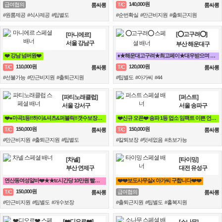
140,000원
급여협의
T/C
룸싸롱
룸싸롱
#원룸제공 #식사제공 #팁별도
#순번확실 #만근비지원 #출퇴근지원
[⭕고구려⭕]
[마니에르]
서울 강남구
부산 해운대구
❤️ 강남 넘버원❤️
♦️★해운대고구려★최고페이★대우받으며 일하실언니들^^♦️
110,000원
120,000원
T/C
T/C
룸싸롱
룸싸롱
#선불가능 #만근비지원 #출퇴근지원
#팁별도 #아가씨 #44
[파티노래클럽]
[퍼스트]
서울 강서구
서울 송파구
❤️●마곡1등!!하이&셔츠&퍼블릭!!갯수보장●❤️
❤️신규 오픈❤️ 송파 1등 업소 임팩트 이쁜 언니들 구해요^^❤️
150,000원
150,000원
T/C
T/C
룸싸롱
룸싸롱
#만근비지원 #출퇴근지원 #팁별도
#칼퇴보장 #텃세없음 #초보가능
[차넬]
[타이밍]
부산 연제구
대전 유성구
연산동여성알바❤️★★tc시간당 10만원 빨리오세요★★ 조건 맞춰 드림❤️
❤️❤️보도사무실x 아가씨 구합니다❤️❤️
150,000원
T/C
급여협의
룸싸롱
룸싸롱
#만근비지원 #팁별도 #개수보장
#출퇴근지원 #팁별도 #홀복지원
[❤️디오르❤️]
[소나무]