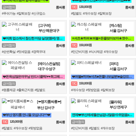
❤️저희 레드팀과 함께하실분~~!!❤️
❤️■■필독■Tc인상■차비지원■꽁비지급■■❤️
130,000원
급여협의
T/C
룸싸롱
룸싸롱
#푸쉬가능 #칼퇴보장 #신규업소
#팁별도 #개수보장 #칼퇴보장
[고구려]
[캐스팅]
부산 해운대구
서울 강서구
❤️저희 업소에서 참신한 마담 실장(멤버) 영업진 구좌 사장님들을 모십니다❤️
⭐셔츠★하퍼★퍼블⭐돈줄맞아보자★갯수보장★술강요NO★출퇴근자유⭐
150,000원
급여협의
T/C
룸싸롱
룸싸롱
#순번확실 #텃세없음 #경력우대
#만근비지원 #식사제공 #개수보장
[에이스컨설팅]
[파티]
대구 수성구
서울 강서구
❤️돈욕심많은여우님 반드시클릭!♥♥최고페이♥♥당일지급❤️
❤️퍼블■하퍼■셔츠■돈쭐나보실분!■술강요X■출퇴근맘대로■갯수보장❤️
150,000원
급여협의
T/C
룸싸롱
룸싸롱
#원룸제공 #출퇴근지원 #팁별도
#개수보장 #뒷방없음 #칼퇴보장
[⬅️명지룸싸롱⬅️]
[플라워]
부산 연제구
부산 강서구
❤️부산 명지룸 언니들 모십니다^^❤️
연제❤️부산에세젤손님겁나많음!수위없음x갯수보장,텃세x홀복자유❤️
120,000원
T/C
급여협의
룸싸롱
룸싸롱
#팁별도 #개수보장 #뒷방없음
#만근비지원 #팁별도 #개수보장