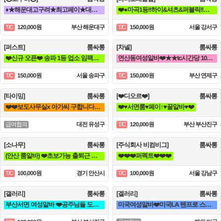
♦️★해운대고구려★최고페이★대우받으며 일하실언니들^^♦️
❤️●마곡1등!!하이&셔츠&퍼블릭!!갯수보장●❤️
120,000원
부산 해운대구
150,000원
서울 강서구
T/C
T/C
[퍼스트]
룸싸롱
[차넬]
룸싸롱
❤️신규 오픈❤️ 송파 1등 업소 임팩트 이쁜 언니들 구해요^^❤️
연산동여성알바❤️★★tc시간당 10만원 빨리오세요★★ 조건 맞춰 드림❤️
150,000원
서울 송파구
150,000원
부산 연제구
T/C
T/C
[타이밍]
룸싸롱
[❤️디오르❤️]
룸싸롱
❤️❤️보도사무실x 아가씨 구합니다❤️❤️
❤️♥서면룸♥페이↑♥꿀알바♥❤️
대전 유성구
120,000원
부산 부산진구
급여협의
T/C
[소나무]
룸싸롱
[주식회사 비컴비그]
룸싸롱
(안산 룸알바) ❤️초보가능 출퇴근 갯수보장❤️
❤️❤️❤️퍼펙트❤️❤️❤️
100,000원
경기 안산시
100,000원
서울 강남구
T/C
T/C
[갤러리]
룸싸롱
[겔러리]
룸싸롱
부산서면 여성알바 ❤️공주님들 도와주세요^^❤️
미국여성알바❤️미국LA 텐프로 스타일 로테이션 가라오케❤️