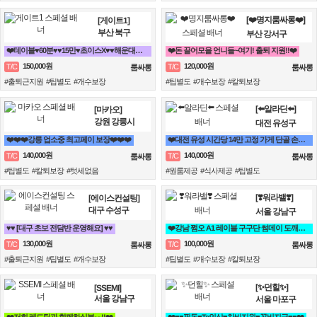
[❤️명지룸싸롱❤️]
[게이트1]
부산 북구
부산 강서구
❤️테이블♥60분♥♥15만♥초이스X♥♥해운대서면연산동동래하단온천장룸빠룸싸롱❤️
❤️돈 끌어모을 언니들~여기! 출퇴 지원!!❤️
150,000원
120,000원
T/C
T/C
룸싸롱
룸싸롱
#출퇴근지원 #팁별도 #개수보장
#팁별도 #개수보장 #칼퇴보장
[⬅️알라딘⬅️]
[마카오]
강원 강릉시
대전 유성구
❤️❤️❤️강릉 업소중 최고페이 보장❤️❤️❤️
❤️대전 유성 시간당 14만 고정 가게 단골 손님 위주 / 고급 손님 많음 / 고수익 보장❤️
140,000원
140,000원
T/C
T/C
룸싸롱
룸싸롱
#팁별도 #칼퇴보장 #텃세없음
#원룸제공 #식사제공 #팁별도
[❣️워라밸❣️]
[에이스컨설팅]
대구 수성구
서울 강남구
♥️♥️ [대구 초보 전담반 운영해요] ♥️♥️
❤️강남 쩜오 A1 레이블 구구단 썸데이 도깨비❤️
130,000원
100,000원
T/C
T/C
룸싸롱
룸싸롱
#출퇴근지원 #팁별도 #개수보장
#팁별도 #개수보장 #칼퇴보장
[✨던힐✨]
[SSEMI]
서울 강남구
서울 마포구