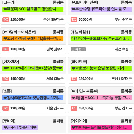
[고구려]
룸싸롱
[유토피아미인관]
룸싸롱
❤️해운대 NO1 일요일도 영업합니다❤️
❤️부산 수영 유토피아 룸 언니들 모십니다^^❤️
120,000원
부산 해운대구
70,000원
부산 수영구
T/C
T/C
[⬅️고릴라노래타운⬅️]
룸싸롱
[☀️넘버원☀️]
룸싸롱
❤️고정 아가씨 구합니다.(출퇴근가능,알파 인근 지역 퇴근시 퇴근지원 숙박지원~^^❤️
대전유성구☀️초보가능 손님보장 20대30대가족모집☀️
100,000원
경북 경주시
대전 유성구
T/C
급여협의
[아자아자]
룸싸롱
[하이엔드]
룸싸롱
❤️♥TC 20♥대기X♥떼초X♥분당1등♥❤️
❤️☆초보가능☆ 손님 보장된 가게에서 돈 버시는데만 집중하세요!!❤️
190,000원
서울 강남구
120,000원
부산 해운대구
T/C
T/C
[소풍]
룸싸롱
[⬅️더 명지싸롱⬅️]
룸싸롱
❤️강서60분TC13♥ 첫방진행시^3개묶음시작❤️
❤️1등업소NO1 초보자가능 투잡 고페이갯수보장❤️
130,000원
서울 강서구
180,000원
부산 강서구
T/C
T/C
[두바이]
룸싸롱
[데이데이]
룸싸롱
❤️공주님 찾습니다❤️
❤️한번쯤은 들어보셨을거라 생각합니다 해운대 하면 퀄리티 입니다❤️