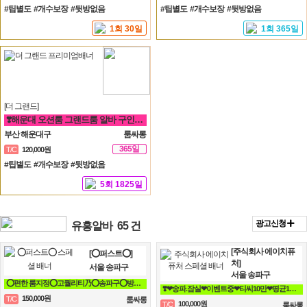
일
#팁별도 #개수보장 #뒷방없음
#팁별도 #개수보장 #뒷방없음
1회 30일
1회 365일
[더 그랜드]
❣️해운대 오션룸 그랜드룸 알바 구인❣️면접비❣️만근비❣️소개비❣️마이킹❣️차비 지원❣️
부산 해운대구
룸싸롱
365일
T/C
120,000원
#팁별도 #개수보장 #뒷방없음
5회 1825일
광고신청
유흥알바
65 건
[주식회사 에이치퓨
[⭕퍼스트⭕]
처]
서울 송파구
서울 송파구
⭕편한 룸지정⭕고퀄리티乃⭕송파구⭕방이동⭕잠실⭕석촌동⭕강남구⭕서초구⭕논현동
❣️❤송파.잠실❤이벤트중❤티씨10만❤평균10개❤❣️
150,000원
T/C
룸싸롱
100,000원
T/C
룸싸롱