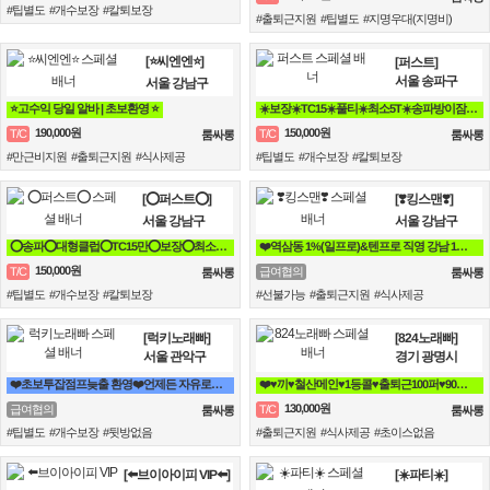
#팁별도 #개수보장 #칼퇴보장
#출퇴근지원 #팁별도 #지명우대(지명비)
[⭐씨엔엔⭐]
[퍼스트]
서울 송파구
서울 강남구
⭐고수익 당일 알바 | 초보환영 ⭐
☀️보장☀️TC15☀️풀티☀️최소5T☀️송파방이잠실석촌☀️강남역삼☀️선릉
190,000원
150,000원
T/C
T/C
룸싸롱
룸싸롱
#만근비지원 #출퇴근지원 #식사제공
#팁별도 #개수보장 #칼퇴보장
[⭕퍼스트⭕]
[❣️킹스맨❣️]
서울 강남구
서울 강남구
⭕송파⭕대형클럽⭕TC15만⭕보장⭕최소5개⭕송파⭕방이⭕잠실⭕석촌⭕강남⭕역삼⭕선릉⭕
❤️역삼동 1%(일프로)&텐프로 직영 강남 1등❤️ 강남 룸알바
150,000원
T/C
급여협의
룸싸롱
룸싸롱
#팁별도 #개수보장 #칼퇴보장
#선불가능 #출퇴근지원 #식사제공
[럭키노래빠]
[824노래빠]
서울 관악구
경기 광명시
❤️초보투잡점프늦출 환영❤️언제든 자유로운 곳❤️
❤️♥끼♥철산메인♥1등콜♥출퇴근100퍼♥90분 13만♥때초X♥❤️
130,000원
급여협의
T/C
룸싸롱
룸싸롱
#팁별도 #개수보장 #뒷방없음
#출퇴근지원 #식사제공 #초이스없음
[⬅️브이아이피 VIP⬅️]
[☀️파티☀️]