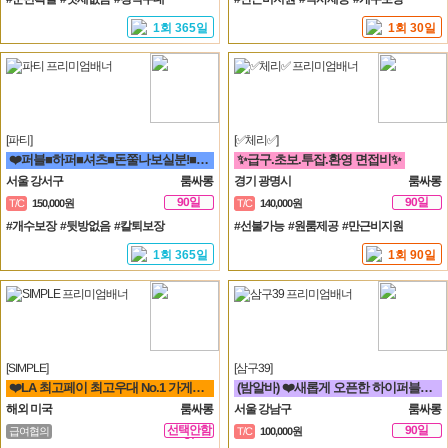
1회 365일
1회 30일
[파티]
[✅체리✅]
❤️퍼블■하퍼■셔츠■돈쭐나보실분!■술강요X■출퇴근맘대로■갯수보장❤️
✨급구.초보.투잡.환영 면접비✨
서울 강서구
룸싸롱
경기 광명시
룸싸롱
90일
90일
T/C
150,000원
T/C
140,000원
#개수보장 #뒷방없음 #칼퇴보장
#선불가능 #원룸제공 #만근비지원
1회 365일
1회 90일
[SIMPLE]
[삼구39]
❤️LA 최고페이 최고우대 No.1 가게에서 직원 모집합니다❤️
(밤알바) ❤️새롭게 오픈한 하이퍼블릭 샤이니 입니다!!!❤️
해외 미국
룸싸롱
서울 강남구
룸싸롱
선택안함
90일
급여협의
T/C
100,000원
일