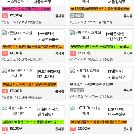
서울 마포구
서울 강서구
❤️☆마포 브아피 지정 구합니다☆❤️
❤️초보가능❤️편안한 분위기에서 일하실분❤️
120,000원
T/C
급여협의
룸싸롱
룸싸롱
#팁별도 #개수보장 #뒷방없음
#만근비지원 #초보가능 #룸싸롱
[⭐돈텔빠⭐]
[✨라운지✨]
부산 부산진구
서울 영등포구
❤️신촌 여의도 언니들 구해요^^ 20대~40대^^ 착한 언니들 에이스 환영❤️
❤️❤️부산서면 라운지(구 갤러리) 언니들 모십니다❤️❤️
140,000원
120,000원
T/C
T/C
룸싸롱
룸싸롱
#팁별도 #개수보장 #칼퇴보장
#만근비지원 #팁별도 #개수보장
[☀️홀릭☀️]
[판도라룸/BAR]
경기 고양시
서울 강서구
❤️일산 최고 페이 퍼블릭 순수테이블만❤️
❤️퍼블,하퍼,셔츠❤️순수테이블❤️
급여협의
룸싸롱
170,000원
T/C
룸싸롱
#순번확실 #식사제공 #개수보장
#팁별도 #개수보장 #뒷방없음
[마블비지니스]
[포(FOUR)]
경기 광명시
대구 수성구
(밤알바) ❤️철산 구로 가산 통합1등❤️신규모집❤️ 룸알바
❤️수성구룸 체크 최강 1차 테이블 전문 tc❤️
150,000원
130,000원
T/C
T/C
룸싸롱
룸싸롱