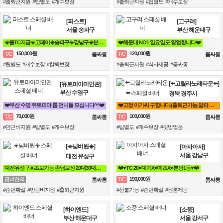
#출퇴근지원 #팁별도 #개수보장
#출퇴근지원 #팁별도 #개수보장
[퍼스트]
[고구려]
서울 송파구
부산 해운대구
☀️풀TC지급☀️고페이☀️송파구☀️강남구☀️분당☀️가락동☀️역삼동☀️논현동☀️강동구☀️
❤️해운대 NO1 일요일도 영업합니다❤️
150,000원
120,000원
T/C
T/C
룸싸롱
룸싸롱
#팁별도 #개수보장 #칼퇴보장
#출퇴근지원 #식사제공 #룸싸롱
[⬅️고릴라노래타운⬅️]
[유토피아미인관]
부산 수영구
경북 경주시
❤️부산 수영 유토피아 룸 언니들 모십니다^^❤️
❤️고정 아가씨 구합니다.(출퇴근가능,알파 인근 지역 퇴근시 퇴근지원 숙박지원~^^❤️
70,000원
100,000원
T/C
T/C
룸싸롱
룸싸롱
#만근비지원 #팁별도 #개수보장
#팁별도 #개수보장 #뒷방없음
[☀️넘버원☀️]
[아자아자]
서울 강남구
대전 유성구
대전유성구☀️초보가능 손님보장 20대30대가족모집☀️
❤️♥TC 20♥대기X♥떼초X♥분당1등♥❤️
190,000원
급여협의
T/C
룸싸롱
룸싸롱
#순번확실 #만근비지원 #출퇴근지원
#선불가능 #순번확실 #원룸제공
[하이엔드]
[소풍]
부산 해운대구
서울 강서구