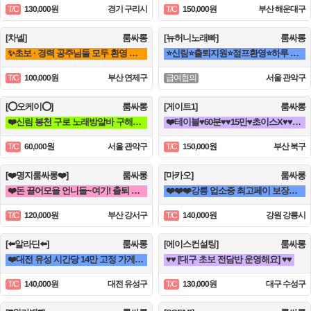
130,000원
경기 구리시
150,000원
부산 해운대구
T/C
T/C
[차넬]
룸싸롱
[뉴허니노래빠]
룸싸롱
✨초보 · 경력 공주님들 모두 환영 연산동 1등업소✨
⭐신림⭐출퇴지원⭐점프환영⭐하루 50이상 급전 가능
100,000원
부산 연제구
서울 관악구
T/C
급여협의
[⭕오케이⭕]
룸싸롱
[게이트1]
룸싸롱
❤️신림 봉천 구로 노래방알바 구해요❤️
❤️테이블♥60분♥♥15만♥초이스X♥♥해운대서면연산동동래하단온천장룸빠룸싸롱❤️
60,000원
서울 관악구
150,000원
부산 북구
T/C
T/C
[❤️명지룸싸롱❤️]
룸싸롱
[마카오]
룸싸롱
❤️돈 끌어모을 언니들~여기! 출퇴 지원!!❤️
❤️❤️❤️강릉 업소중 최고페이 보장❤️❤️❤️
120,000원
부산 강서구
140,000원
강원 강릉시
T/C
T/C
[⬅️알라딘⬅️]
룸싸롱
[에이스컨설팅]
룸싸롱
❤️대전 유성 시간당 14만 고정 가게 단골 손님 위주 / 고급 손님 많음 / 고수익 보장❤️
♥️♥️ [대구 초보 전담반 운영해요] ♥️♥️
140,000원
대전 유성구
130,000원
대구 수성구
T/C
T/C