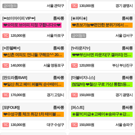
서울 관악구
130,000원
경기 광명시
급여협의
T/C
[⬅️브이아이피 VIP⬅️]
룸싸롱
[☀️파티☀️]
룸싸롱
❤️☆마포 브아피 지정 구합니다☆❤️
❤️초보가능❤️편안한 분위기에서 일하실분❤️
120,000원
서울 마포구
서울 강서구
T/C
급여협의
[⭐돈텔빠⭐]
룸싸롱
[✨라운지✨]
룸싸롱
❤️신촌 여의도 언니들 구해요^^ 20대~40대^^ 착한 언니들 에이스 환영❤️
❤️❤️부산서면 라운지(구 갤러리) 언니들 모십니다❤️❤️
140,000원
서울 영등포구
120,000원
부산 부산진구
T/C
T/C
[판도라룸/BAR]
룸싸롱
[마블비지니스]
룸싸롱
❤️일산 최고 페이 퍼블릭 순수테이블만❤️
(밤알바) ❤️철산 구로 가산 통합1등❤️신규모집❤️ 룸알바
170,000원
경기 고양시
150,000원
경기 광명시
T/C
T/C
[포(FOUR)]
룸싸롱
[퍼스트]
룸싸롱
❤️수성구룸 체크 최강 1차 테이블 전문 tc❤️
☀️풀TC지급☀️고페이☀️송파구☀️강남구☀️분당☀️가락동☀️역삼동☀️논현동☀️강동구☀️
130,000원
대구 수성구
150,000원
서울 송파구
T/C
T/C