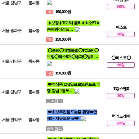
서울 강남구
룸싸롱
365일
190,000원
T/C
☀️보장☀️TC15☀️풀티☀️최소5T☀️
퍼스트
송파방이잠실…
서울 송파구
룸싸롱
60일
150,000원
T/C
⭕송파⭕대형클럽⭕TC15만⭕
보장⭕최소5개⭕송파⭕방이…
⭕퍼스트⭕
서울 강남구
룸싸롱
60일
150,000원
T/C
❤️역삼동 1%(일프로)&텐프로 직
❣️킹스맨❣️
영 강남 1등❤…
서울 강남구
룸싸롱
30일
급여협의
❤️초보투잡점프늦출 환영❤️언
럭키노래빠
제든 자유로운 곳❤️
서울 관악구
룸싸롱
365일
급여협의