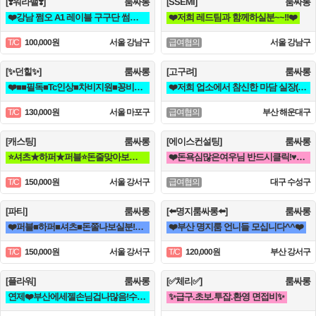
[❣️워라밸❣️]
룸싸롱
[SSEMI]
룸싸롱
❤️강남 쩜오 A1 레이블 구구단 썸데이 도깨비❤️
❤️저희 레드팀과 함께하실분~~!!❤️
100,000원
서울 강남구
서울 강남구
T/C
급여협의
[✨던힐✨]
룸싸롱
[고구려]
룸싸롱
❤️■■필독■Tc인상■차비지원■꽁비지급■■❤️
❤️저희 업소에서 참신한 마담 실장(멤버) 영업진 구좌 사장님들을 모십니다❤️
130,000원
서울 마포구
부산 해운대구
T/C
급여협의
[캐스팅]
룸싸롱
[에이스컨설팅]
룸싸롱
⭐셔츠★하퍼★퍼블⭐돈줄맞아보자★갯수보장★술강요NO★출퇴근자유⭐
❤️돈욕심많은여우님 반드시클릭!♥♥최고페이♥♥당일지급❤️
150,000원
서울 강서구
대구 수성구
T/C
급여협의
[파티]
룸싸롱
[⬅️명지룸싸롱⬅️]
룸싸롱
❤️퍼블■하퍼■셔츠■돈쭐나보실분!■술강요X■출퇴근맘대로■갯수보장❤️
❤️부산 명지룸 언니들 모십니다^^❤️
150,000원
서울 강서구
120,000원
부산 강서구
T/C
T/C
[플라워]
룸싸롱
[✅체리✅]
룸싸롱
연제❤️부산에세젤손님겁나많음!수위없음x갯수보장,텃세x홀복자유❤️
✨급구.초보.투잡.환영 면접비✨