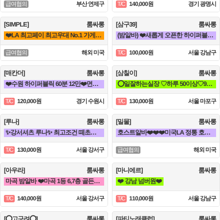
부산 연제구
140,000원
경기 광명시
급여협의
T/C
[SIMPLE]
룸싸롱
[삼구39]
룸싸롱
❤️LA 최고페이 최고우대 No.1 가게에서 직원 모집합니다❤️
(밤알바) ❤️새롭게 오픈한 하이퍼블릭 샤이니 입니다!!!❤️
해외 미국
100,000원
서울 강남구
급여협의
T/C
[매칸더]
룸싸롱
[삼칠이]
룸싸롱
❤️수원 하이퍼블릭 60분 12만❤️면접교통비10만❤️수원A팀❤️
⭕일잘하는실장 ♡하루 50이상♡90분♡ 당일지급♡훈훈⭕
120,000원
경기 수원시
130,000원
서울 마포구
T/C
T/C
[루나]
룸싸롱
[밀물]
룸싸롱
✨강서셔츠 루나✨ 최고조건 떼초없음! 케어보장! 60분 풀티13✨
호스트알바❤️❤️❤️미국LA 정통 호스트빠❤️❤️❤️
130,000원
서울 강서구
해외 미국
T/C
급여협의
[아우라]
룸싸롱
[마니에르]
룸싸롱
마곡 밤알바 ❤️마곡 1등 6,7층 골든타워 발리팀❤️
❤️ 강남 넘버원❤️
140,000원
서울 강서구
110,000원
서울 강남구
T/C
T/C
[⭕고구려⭕]
룸싸롱
[파티노래클럽]
룸싸롱