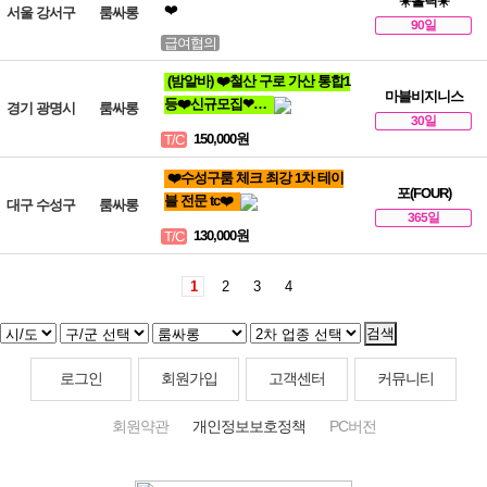
☀️홀릭☀️
❤️
서울 강서구
룸싸롱
90일
급여협의
(밤알바) ❤️철산 구로 가산 통합1
마블비지니스
등❤️신규모집❤…
경기 광명시
룸싸롱
30일
150,000원
T/C
❤️수성구룸 체크 최강 1차 테이
포(FOUR)
블 전문 tc❤️
대구 수성구
룸싸롱
365일
130,000원
T/C
1
2
3
4
검색
로그인
회원가입
고객센터
커뮤니티
회원약관
개인정보보호정책
PC버전