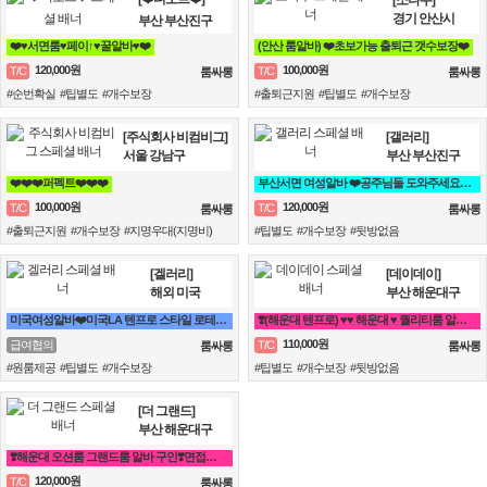
경기 안산시
부산 부산진구
❤️♥서면룸♥페이↑♥꿀알바♥❤️
(안산 룸알바) ❤️초보가능 출퇴근 갯수보장❤️
120,000원
100,000원
T/C
T/C
룸싸롱
룸싸롱
#순번확실 #팁별도 #개수보장
#출퇴근지원 #팁별도 #개수보장
[주식회사 비컴비그]
[갤러리]
서울 강남구
부산 부산진구
❤️❤️❤️퍼펙트❤️❤️❤️
부산서면 여성알바 ❤️공주님들 도와주세요^^❤️
100,000원
120,000원
T/C
T/C
룸싸롱
룸싸롱
#출퇴근지원 #개수보장 #지명우대(지명비)
#팁별도 #개수보장 #뒷방없음
[겔러리]
[데이데이]
해외 미국
부산 해운대구
미국여성알바❤️미국LA 텐프로 스타일 로테이션 가라오케❤️
❣️(해운대 텐프로) ♥♥ 해운대 ♥ 퀄리티룸 알바 ♥ 룸빠 ♥1번 ♥♥❣️ 룸알바 쩜오
110,000원
급여협의
T/C
룸싸롱
룸싸롱
#원룸제공 #팁별도 #개수보장
#팁별도 #개수보장 #뒷방없음
[더 그랜드]
부산 해운대구
❣️해운대 오션룸 그랜드룸 알바 구인❣️면접비❣️만근비❣️소개비❣️마이킹❣️차비 지원❣️
120,000원
T/C
룸싸롱