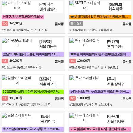
[✅체리✅]
[SIMPLE]
해외 미국
경기 광명시
✨급구.초보.투잡.환영 면접비✨
❤️LA 최고페이 최고우대 No.1 가게에서 직원 모집합니다❤️
140,000원
T/C
급여협의
룸싸롱
룸싸롱
#선불가능 #원룸제공 #만근비지원
#선불가능 #순번확실 #원룸제공
[삼구39]
[매칸더]
서울 강남구
경기 수원시
(밤알바) ❤️새롭게 오픈한 하이퍼블릭 샤이니 입니다!!!❤️
❤️수원 하이퍼블릭 60분 12만❤️면접교통비10만❤️수원A팀❤️
100,000원
120,000원
T/C
T/C
룸싸롱
룸싸롱
#팁별도 #개수보장 #푸쉬가능
#만근비지원 #출퇴근지원 #개수보장
[삼칠이]
[루나]
서울 마포구
서울 강서구
⭕일잘하는실장 ♡하루 50이상♡90분♡ 당일지급♡훈훈⭕
✨강서셔츠 루나✨ 최고조건 떼초없음! 케어보장! 60분 풀티13✨
130,000원
130,000원
T/C
T/C
룸싸롱
룸싸롱
#만근비지원 #출퇴근지원 #식사제공
#칼퇴보장 #텃세없음 #초보가능
[밀물]
[아우라]
해외 미국
서울 강서구
호스트알바❤️❤️❤️미국LA 정통 호스트빠❤️❤️❤️
마곡 밤알바 ❤️마곡 1등 6,7층 골든타워 발리팀❤️