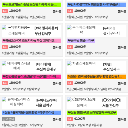
❤️☆초보가능☆ 손님 보장된 가게에서 돈 버시는데만 집중하세요!!❤️
❤️강서60분TC13♥ 첫방진행시^3개묶음시작❤️
120,000원
130,000원
T/C
T/C
룸싸롱
룸싸롱
#선불가능 #원룸제공 #만근비지원
#출퇴근지원 #팁별도 #개수보장
[⬅️더 명지싸롱⬅️]
[두바이]
경기 구리시
부산 강서구
❤️1등업소NO1 초보자가능 투잡 고페이갯수보장❤️
❤️공주님 찾습니다❤️
180,000원
130,000원
T/C
T/C
룸싸롱
룸싸롱
#선불가능 #원룸제공 #만근비지원
#출퇴근지원 #팁별도 #개수보장
[데이데이]
[차넬]
부산 해운대구
부산 연제구
❤️한번쯤은 들어보셨을거라 생각합니다 해운대 하면 퀄리티 입니다❤️
✨초보 · 경력 공주님들 모두 환영 연산동 1등업소✨
150,000원
100,000원
T/C
T/C
룸싸롱
룸싸롱
#팁별도 #개수보장 #칼퇴보장
#만근비지원 #지명우대(지명비) #텃세없음
[⭕오케이⭕]
[뉴허니노래빠]
서울 관악구
서울 관악구
⭐신림⭐출퇴지원⭐점프환영⭐하루 50이상 급전 가능
❤️신림 봉천 구로 노래방알바 구해요❤️
60,000원
급여협의
T/C
룸싸롱
룸싸롱
#출퇴근지원 #팁별도 #개수보장
#팁별도 #칼퇴보장 #룸싸롱