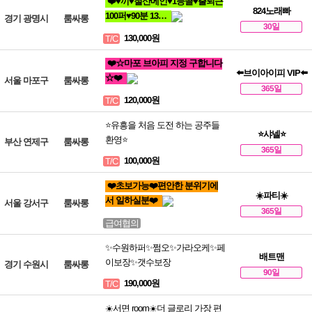
❤️♥끼♥철산메인♥1등콜♥출퇴근
824노래빠
100퍼♥90분 13…
경기 광명시
룸싸롱
30일
130,000원
T/C
❤️☆마포 브아피 지정 구합니다
⬅️브이아이피 VIP⬅️
☆❤️
서울 마포구
룸싸롱
365일
120,000원
T/C
⭐유흥을 처음 도전 하는 공주들
⭐샤넬⭐
환영⭐
부산 연제구
룸싸롱
365일
100,000원
T/C
❤️초보가능❤️편안한 분위기에
☀️파티☀️
서 일하실분❤️
서울 강서구
룸싸롱
365일
급여협의
✨수원하퍼✨쩜오✨가라오케✨페
배트맨
이보장✨갯수보장
경기 수원시
룸싸롱
90일
190,000원
T/C
☀️서면 room☀️더 글로리 가장 편