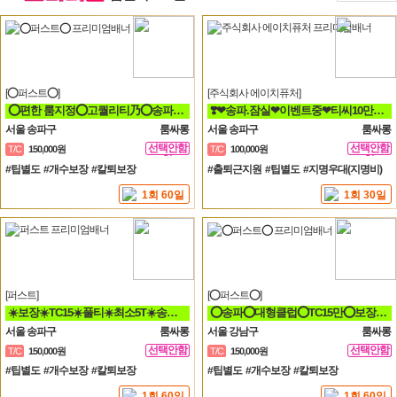
[⭕퍼스트⭕]
[주식회사 에이치퓨처]
⭕편한 룸지정⭕고퀄리티乃⭕송파구⭕방이동⭕잠실⭕석촌동⭕강남구⭕서초구⭕논현동
❣️❤송파.잠실❤이벤트중❤티씨10만❤평균10개❤❣️
서울 송파구
룸싸롱
서울 송파구
룸싸롱
선택안함
선택안함
T/C
150,000원
T/C
100,000원
일
일
#팁별도 #개수보장 #칼퇴보장
#출퇴근지원 #팁별도 #지명우대(지명비)
1회 60일
1회 30일
[퍼스트]
[⭕퍼스트⭕]
☀️보장☀️TC15☀️풀티☀️최소5T☀️송파방이잠실석촌☀️강남역삼☀️선릉
⭕송파⭕대형클럽⭕TC15만⭕보장⭕최소5개⭕송파⭕방이⭕잠실⭕석촌⭕강남⭕역삼⭕선릉⭕
서울 송파구
룸싸롱
서울 강남구
룸싸롱
선택안함
선택안함
T/C
150,000원
T/C
150,000원
일
일
#팁별도 #개수보장 #칼퇴보장
#팁별도 #개수보장 #칼퇴보장
1회 60일
1회 60일