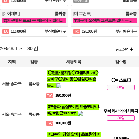
120,000원
부산 부산진구
해외 미국
T/C
급여협의
[데이데이]
룸싸롱
[더 그랜드]
룸싸롱
❣️(해운대 텐프로) ♥♥ 해운대 ♥ 퀄리티룸 알바 ♥ 룸빠 ♥1번 ♥♥❣️ 룸알바 쩜오
❣️해운대 오션룸 그랜드룸 알바 구인❣️면접비❣️만근비❣️소개비❣️마이킹❣️차비 지원❣️
110,000원
부산 해운대구
120,000원
부산 해운대구
T/C
T/C
LIST
80 건
채용정보
광고신청
지역
업종
채용제목
업소명
⭕편한 룸지정⭕고퀄리티乃⭕
송파구⭕방이동⭕잠실⭕석촌
⭕퍼스트⭕
서울 송파구
룸싸롱
동…
60일
150,000원
T/C
❣️❤송파.잠실❤이벤트중❤티씨1
주식회사 에이치퓨처
0만❤평균10개❤❣️
서울 송파구
룸싸롱
30일
100,000원
T/C
⭐고수익 당일 알바 | 초보환영 ⭐
⭐씨엔엔⭐