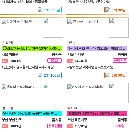
#선불가능 #순번확실 #원룸제공
#팁별도 #개수보장 #푸쉬가능
1회 365일
1회 90일
[삼칠이]
[루나]
⭕일잘하는실장 ♡하루 50이상♡90분♡ 당일지급♡훈훈⭕
✨강서셔츠 루나✨ 최고조건 떼초없음! 케어보장! 60분 풀티13✨
서울 마포구
룸싸롱
서울 강서구
룸싸롱
90일
선택안함
T/C
130,000원
T/C
130,000원
일
#만근비지원 #출퇴근지원 #식사제공
#칼퇴보장 #텃세없음 #초보가능
2회 180일
1회 30일
[갤러리]
[데이데이]
부산서면 여성알바 ❤️공주님들 도와주세요^^❤️
❣️(해운대 텐프로) ♥♥ 해운대 ♥ 퀄리티룸 알바 ♥ 룸빠 ♥1번 ♥♥❣️ 룸알바 쩜오
부산 부산진구
룸싸롱
부산 해운대구
룸싸롱
선택안함
365일
T/C
120,000원
T/C
110,000원