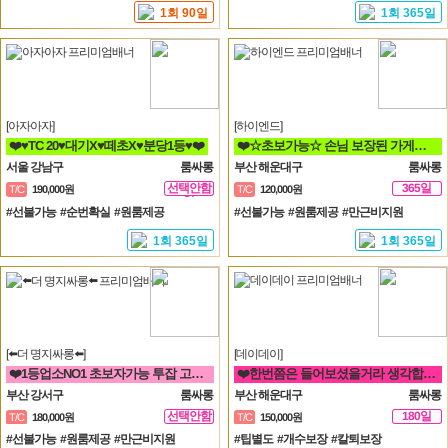
1회 90일
1회 365일
[아자아자]
[하이엔드]
❤️♥TC 20♥대기X♥떼초X♥분당1등♥❤️
❤️☆초보가능☆ 손님 보장된 가게에서 돈 버시는데만 집중하세요!!❤️
서울 강남구
룸싸롱
부산 해운대구
룸싸롱
선택안함
365일
T/C
190,000원
T/C
120,000원
일
#선불가능 #순번확실 #원룸제공
#선불가능 #원룸제공 #만근비지원
1회 365일
1회 365일
[⬅️더 명지싸롱⬅️]
[데이데이]
❤️1등업소NO1 초보자가능 투잡 고페이갯수보장❤️
❤️한번쯤은 들어보셨을거라 생각합니다 해운대 하면 퀄리티 입니다❤️
부산 강서구
룸싸롱
부산 해운대구
룸싸롱
선택안함
180일
T/C
180,000원
T/C
150,000원
일
#선불가능 #원룸제공 #만근비지원
#팁별도 #개수보장 #칼퇴보장