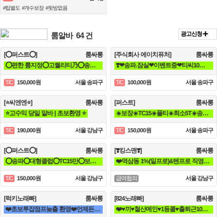
#팁별도 #개수보장 #뒷방없음
광고신청
룸알바
64 건
[⭕퍼스트⭕]
룸싸롱
[주식회사 에이치퓨처]
룸싸롱
⭕편한 룸지정⭕고퀄리티乃⭕송파구⭕방이동⭕잠실⭕석촌동⭕강남구⭕서초구⭕논현동
❣️❤송파.잠실❤이벤트중❤티씨10만❤평균10개❤❣️
150,000원
서울 송파구
100,000원
서울 송파구
T/C
T/C
[⭐씨엔엔⭐]
룸싸롱
[퍼스트]
룸싸롱
⭐고수익 당일 알바 | 초보환영 ⭐
☀️보장☀️TC15☀️풀티☀️최소5T☀️송파방이잠실석촌☀️강남역삼☀️선릉
190,000원
서울 강남구
150,000원
서울 송파구
T/C
T/C
[⭕퍼스트⭕]
룸싸롱
[❣️킹스맨❣️]
룸싸롱
⭕송파⭕대형클럽⭕TC15만⭕보장⭕최소5개⭕송파⭕방이⭕잠실⭕석촌⭕강남⭕역삼⭕선릉⭕
❤️역삼동 1%(일프로)&텐프로 직영 강남 1등❤️ 강남 룸알바
150,000원
서울 강남구
서울 강남구
T/C
급여협의
[럭키노래빠]
룸싸롱
[824노래빠]
룸싸롱
❤️초보투잡점프늦출 환영❤️언제든 자유로운 곳❤️
❤️♥끼♥철산메인♥1등콜♥출퇴근100퍼♥90분 13만♥때초X♥❤️