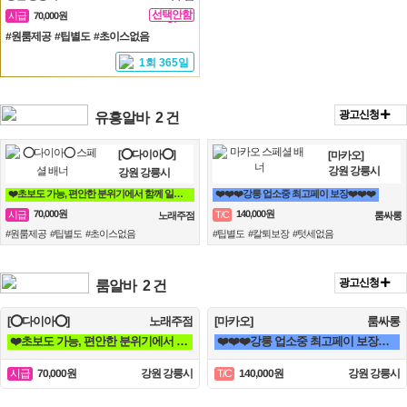
선택안함
시급
70,000원
일
#원룸제공 #팁별도 #초이스없음
1회 365일
광고신청
유흥알바
2 건
[⭕다이아⭕]
[마카오]
강원 강릉시
강원 강릉시
❤️초보도 가능, 편안한 분위기에서 함께 일할분 찾습니다❤️
❤️❤️❤️강릉 업소중 최고페이 보장❤️❤️❤️
70,000원
140,000원
시급
T/C
노래주점
룸싸롱
#원룸제공 #팁별도 #초이스없음
#팁별도 #칼퇴보장 #텃세없음
광고신청
룸알바
2 건
[⭕다이아⭕]
노래주점
[마카오]
룸싸롱
❤️초보도 가능, 편안한 분위기에서 함께 일할분 찾습니다❤️
❤️❤️❤️강릉 업소중 최고페이 보장❤️❤️❤️
70,000원
강원 강릉시
140,000원
강원 강릉시
시급
T/C