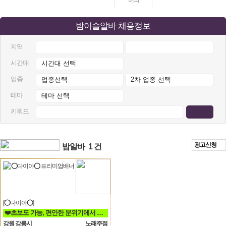
해외
밤이슬알바 채용정보
지역
시간대
업종
테마
키워드
광고신청
밤알바
1 건
[⭕다이아⭕]
❤️초보도 가능, 편안한 분위기에서 함께 일할분 찾습니다❤️
강원 강릉시
노래주점