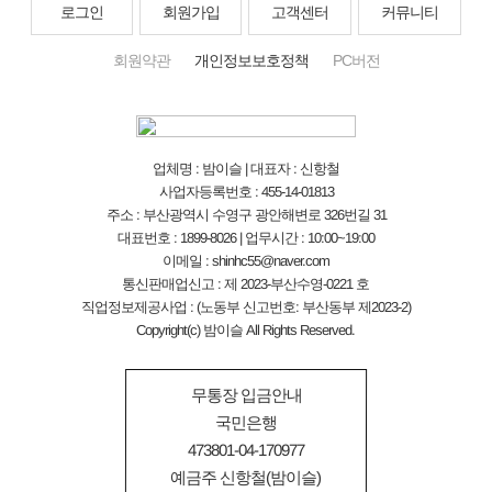
로그인
회원가입
고객센터
커뮤니티
회원약관
개인정보보호정책
PC버전
업체명 : 밤이슬 | 대표자 : 신항철
사업자등록번호 : 455-14-01813
주소 : 부산광역시 수영구 광안해변로 326번길 31
대표번호 : 1899-8026 | 업무시간 : 10:00~19:00
이메일 : shinhc55@naver.com
통신판매업신고 : 제 2023-부산수영-0221 호
직업정보제공사업 : (노동부 신고번호: 부산동부 제2023-2)
Copyright(c) 밤이슬 All Rights Reserved.
무통장 입금안내
국민은행
473801-04-170977
예금주 신항철(밤이슬)