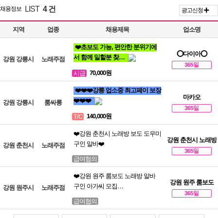
LIST
4 건
채용정보
광고신청
지역
업종
채용제목
업소명
❤️초보도 가능, 편안한 분위기에
⭕다이아⭕
서 함께 일할분 찾…
강원 강릉시
노래주점
365일
70,000원
시급
❤️❤️❤️강릉 업소중 최고페이 보장
마카오
❤️❤️❤️
강원 강릉시
룸싸롱
365일
140,000원
T/C
❤️강원 춘천시 노래방 보도 도우미
강원 춘천시 노래방
구인 알바❤️
강원 춘천시
노래주점
365일
급여협의
❤️강원 원주 룸보도 노래방 알바
강원 원주 룸보도
구인 아가씨 모집…
강원 원주시
노래주점
365일
급여협의