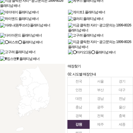
매장찾기
02. 시도별 매장안내
전국
서울
경기
인천
부산
대구
대전
경남
전남
충남
광주
울산
경북
전북
충북
강원
제주
세종