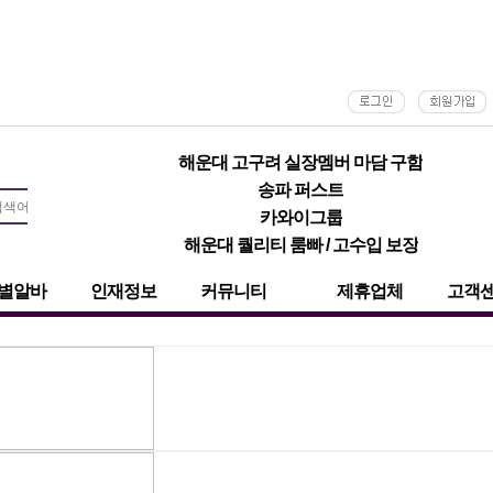
해운대 고구려 실장멤버 마담 구함
송파 퍼스트
카와이그룹
해운대 퀄리티 룸빠 / 고수입 보장
선불
서울
강남
텐프로
성형
당일지급
셔츠룸
보도
별알바
인재정보
커뮤니티
제휴업체
고객