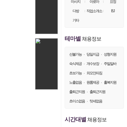
마사지
아로마
요정
손님18
on
57.♡.16.51
다방
직업소개소
BJ
손님19
on
57.♡.16.22
기타
손님20
on
57.♡.16.119
손님21
on
57.♡.16.26
테마별
채용정보
손님22
on
57.♡.16.38
손님23
on
57.♡.16.5
선불가능
당일지급
성형지원
·
·
손님24
on
57.♡.16.15
숙식제공
개수보장
주말알바
·
·
손님25
on
57.♡.16.48
초보가능
외모안따짐
·
손님26
on
83.♡.206.217
노출없음
원룸제공
홀복지원
·
·
손님27
on
57.♡.16.53
손님28
출퇴근지원
출퇴근지원
·
on
57.♡.16.36
손님29
on
57.♡.16.123
초이스없음
텃세없음
·
손님30
on
57.♡.16.116
손님31
on
57.♡.16.57
시간대별
채용정보
손님32