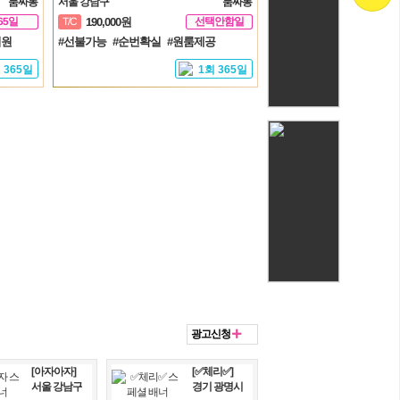
룸싸롱
서울 강남구
룸싸롱
65일
선택안함일
T/C
190,000원
지원
#선불가능
#순번확실
#원룸제공
 365일
1회 365일
광고신청
[아자아자]
[✅체리✅]
서울 강남구
경기 광명시