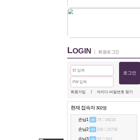
L
OGIN
회원로그인
ㅣ
회원가입
아이디·비밀번호 찾기
현재 접속자
302명
손님1
on
74.♡.242.15
손님2
on
216.♡.217.52
손님3
on
57.♡.16.3