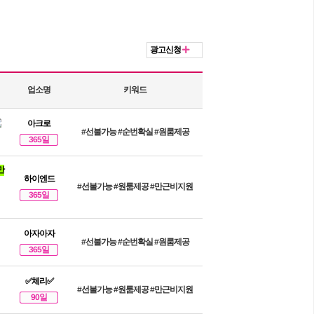
광고신청
업소명
키워드
아크로
#선불가능
#순번확실
#원룸제공
365일
만
하이엔드
#선불가능
#원룸제공
#만근비지원
365일
아자아자
#선불가능
#순번확실
#원룸제공
365일
✅체리✅
#선불가능
#원룸제공
#만근비지원
90일