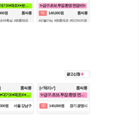
❤️♥TC 20♥대기X♥떼초X♥분당1등♥❤️
✨급구.초보.투잡.환영 면접비✨
,000원
140,000원
룸싸롱
T/C
룸싸롱
#순번확실
#원룸제공
#선불가능
#원룸제공
#만근비지원
광고신청
]
룸싸롱
[✅체리✅]
룸싸롱
❤️♥TC 20♥대기X♥떼초X♥분당1등♥❤️
✨급구.초보.투잡.환영 면접비✨
,000원
서울 강남구
140,000원
경기 광명시
T/C