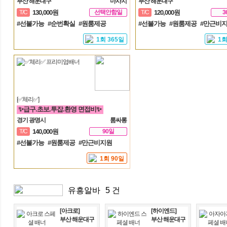
부산 해운대구
마사지
부산 해운대구
선택안함일
3
T/C
130,000원
T/C
120,000원
#선불가능
#순번확실
#원룸제공
#선불가능
#원룸제공
#만근비
1회 365일
1회
[✅체리✅]
✨급구.초보.투잡.환영 면접비✨
경기 광명시
룸싸롱
90일
T/C
140,000원
#선불가능
#원룸제공
#만근비지원
1회 90일
유흥알바
5 건
[아크로]
[하이엔드]
부산 해운대구
부산 해운대구