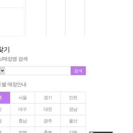
찾기
주소/매장명 검색
시도별 매장안내
국
서울
경기
인천
산
대구
대전
경남
남
충남
광주
울산
북
전북
충북
강원