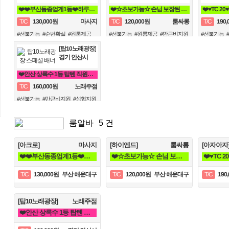
❤️❤️부산동종업계1등❤️하루최고수입보장❤️❤️
❤️☆초보가능☆ 손님 보장된 가게에서 돈 버시는데만 집중하세요!!❤️
130,000원
120,000원
190
T/C
마사지
T/C
룸싸롱
T/C
#선불가능
#순번확실
#원룸제공
#선불가능
#원룸제공
#만근비지원
#선불가능
[탑10노래광장]
경기 안산시
❤️안산 상록수 1등 탑텐 직원구합니다❤️
160,000원
T/C
노래주점
#선불가능
#만근비지원
#성형지원
룸알바
5 건
[아크로]
마사지
[하이엔드]
룸싸롱
[아자아자
❤️❤️부산동종업계1등❤️하루최고수입보장❤️❤️
❤️☆초보가능☆ 손님 보장된 가게에서 돈 버시는데만 집중하세요!!❤️
130,000원
부산 해운대구
120,000원
부산 해운대구
190
T/C
T/C
T/C
[탑10노래광장]
노래주점
❤️안산 상록수 1등 탑텐 직원구합니다❤️