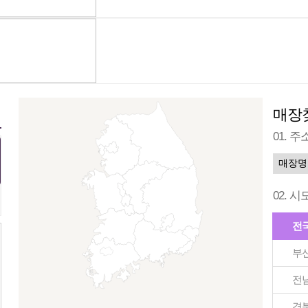
매장
01. 
02. 
전
부
전
경