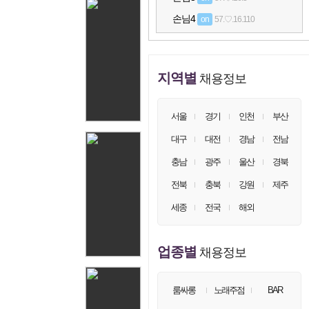
손님4
on
57.♡.16.110
손님5
on
57.♡.16.99
손님6
on
57.♡.16.44
지역별
채용정보
손님7
on
57.♡.16.121
손님8
on
57.♡.16.60
서울
경기
인천
부산
손님9
on
57.♡.16.102
대구
대전
경남
전남
손님10
on
57.♡.16.126
충남
광주
울산
경북
손님11
on
57.♡.16.124
전북
충북
강원
제주
손님12
on
83.♡.206.211
세종
전국
해외
손님13
on
57.♡.16.8
손님14
on
57.♡.16.50
업종별
채용정보
손님15
on
57.♡.16.91
손님16
on
57.♡.16.24
룸싸롱
노래주점
BAR
손님17
on
57.♡.16.120