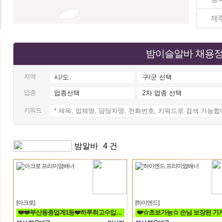
제
밤이슬알바 채용
지역
업종
키워드
밤알바
4 건
[아크로]
[하이엔드]
❤️❤️부산동종업계1등❤️하루최고수입보장❤️❤️