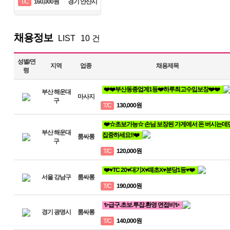
160,000원
경기 안산시
T/C
채용정보
LIST
10 건
성별/연
지역
업종
채용제목
령
❤️❤️부산동종업계1등❤️하루최고수입보장❤️❤️
부산 해운대
마사지
구
130,000원
T/C
❤️☆초보가능☆ 손님 보장된 가게에서 돈 버시는데
부산 해운대
집중하세요!!❤️
룸싸롱
구
120,000원
T/C
❤️♥TC 20♥대기X♥떼초X♥분당1등♥❤️
서울 강남구
룸싸롱
190,000원
T/C
✨급구.초보.투잡.환영 면접비✨
경기 광명시
룸싸롱
140,000원
T/C