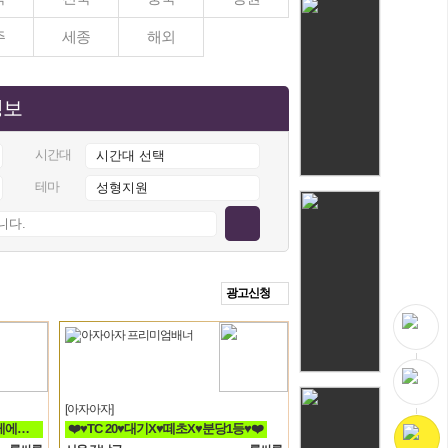
주
세종
해외
정보
시간대
테마
광고신청
[아자아자]
❤️☆초보가능☆ 손님 보장된 가게에서 돈 버시는데만 집중하세요!!❤️
❤️♥TC 20♥대기X♥떼초X♥분당1등♥❤️