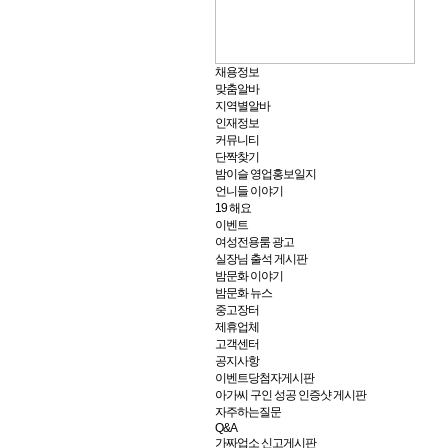
채용정보
맞춤알바
지역별알바
인재정보
커뮤니티
단짝찾기
밤이슬 영업홍보일지
언니들 이야기
19 해요
이벤트
여성전용룸 광고
실장님 출석 게시판
밤문화 이야기
밤문화 뉴스
중고장터
제휴업체
고객센터
공지사항
이벤트당첨자게시판
아가씨 구인 성공 인증샷 게시판
자주하는질문
Q&A
가짜업소 신고게시판