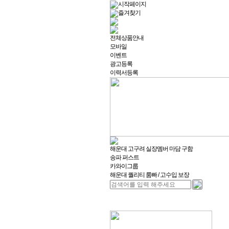
시작페이지
즐겨찾기
전체상품안내
모바일
이벤트
광고등록
이력서등록
해운대 고구려 실장멤버 마담 구함
송파 퍼스트
카와이그룹
해운대 퀄리티 룸빠 / 고수입 보장