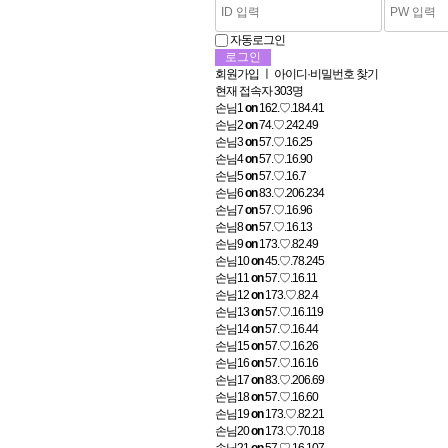
자동로그인
회원가입
ㅣ
아이디·비밀번호 찾기
현재 접속자
303명
손님1
on
162.♡.184.41
손님2
on
74.♡.242.49
손님3
on
57.♡.16.25
손님4
on
57.♡.16.90
손님5
on
57.♡.16.7
손님6
on
83.♡.206.234
손님7
on
57.♡.16.96
손님8
on
57.♡.16.13
손님9
on
173.♡.82.49
손님10
on
45.♡.78.245
손님11
on
57.♡.16.11
손님12
on
173.♡.82.4
손님13
on
57.♡.16.119
손님14
on
57.♡.16.44
손님15
on
57.♡.16.26
손님16
on
57.♡.16.16
손님17
on
83.♡.206.69
손님18
on
57.♡.16.60
손님19
on
173.♡.82.21
손님20
on
173.♡.70.18