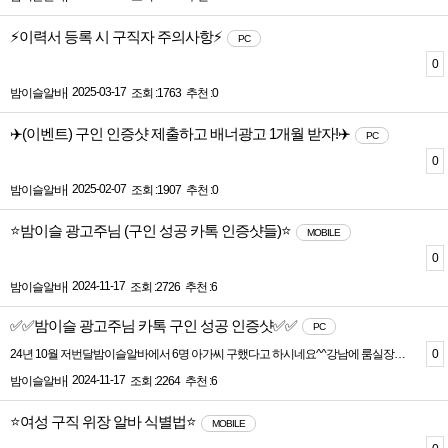
⚡️이력서 등록 시 구직자 주의사항⚡️
PC
0
|
2025-03-17
밤이슬알바
조회 :1763
추천 :0
✈️(이벤트) 구인 인증샷 제출하고 배너광고 1개월 받자!✈️
PC
0
|
2025-02-07
밤이슬알바
조회 :1907
추천 :0
⭐밤이슬 광고주님 (구인 성공 카톡 인증샷들)⭐
MOBILE
0
|
2024-11-17
밤이슬알바
조회 :2726
추천 :6
✅✅밤이슬 광고주님 카톡 구인 성공 인증샷✅✅
PC
0
24년 10월 저번달밤이슬알바에서 6명 아가씨 구했다고 하시네요^^강남에 룸실장님요고맙다고 카톡 인증 캡쳐 보내 주셨어요~그래서 특수배너도 신청 하시기로 하셨습니다!
|
2024-11-17
밤이슬알바
조회 :2264
추천 :6
⭐여성 구직 위장 알바 식별법⭐
MOBILE