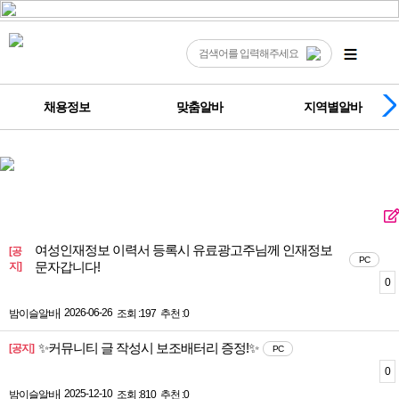
채용정보
맞춤알바
지역별알바
여성인재정보 이력서 등록시 유료광고주님께 인재정보
[공
PC
문자갑니다!
지]
0
|
2026-06-26
밤이슬알바
조회 :197
추천 :0
✨커뮤니티 글 작성시 보조배터리 증정!✨
[공지]
PC
0
|
2025-12-10
밤이슬알바
조회 :810
추천 :0