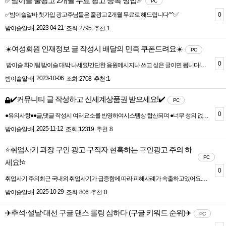
✅밤이슬 줄광고 2개월 무료 광고 등록 방법✅
PC
0
✅밤이슬알바 첫가입 광고주님들은 줄광고 2개월 무료로 해드립니다^^✅
|
2023-04-21
밤이슬알바
조회 :2795
추천 :1
☀️여성회원 인재정보 글 작성시 배달의 민족 쿠폰드려요☀️
PC
0
밤이슬 화이팅!밤이슬 대박 나세요!간단한 응원메시지나 쓰고 싶은 글이면 됩니다!커뮤 작성후~ 캡쳐해서 밤이슬 고객센터카톡이나 문자로 캡쳐샷 보내 주시면배민쿠폰 2만 지급해용~
|
2023-10-06
밤이슬알바
조회 :2708
추천 :1
✔️커뮤니티 글 작성하고 신세계상품권 받으세요!✔️
PC
0
●유의사항●●글,댓글 작성시 여러요소를 반영하여시스템상 합산되며 ●너무 성의 없는 게시글은 자제 바랍니다●매주 일요일 밤 12시에 이벤트 종료되며 매주 월요일 새벽 1시부터일요일 밤12시까지 이벤트 진행되며●일주일간 게시글,댓글 모두 합산해서당첨자가 정해 집니다●매주 같은 당첨자가 중복 당첨도가능합니다●이벤트 당첨자는 고객센터 게시판이벤트 당첨자 게시판에 공지 됩니다●당첨자 상품권은 매주 월요일오후에 일괄 지급 됩니다●기업회원은 이벤트 대상에서제외 됩니다●비회원,인증회원 개인정보는 보호됩니다. 안심 하셔도 됩니다
|
2025-11-12
밤이슬알바
조회 :12319
추천 :8
⭐취업사기 과장 구인 광고 구직자 현혹하는 구인광고 주의 하
PC
세요!⭐
0
취업사기 주의최근 국내외 취업사기가 급증함에 따라 피해사례가 속출하고있어요.구직활동 시 꼭 아래 사항을 주의해주세요.<취업사기에 해당할 위험이 높은 구인광고>1. 동종업계 대비 지나치게 좋은 조건 제시2. 채용 전 신분증 사본 등 개인정보 요청3. 취업사례금 등 각종 명목으로 금전을 요구취업사기경찰청 (국번없이 112)보이스피싱 피해 금융감독언 (국번없이 1332)거짓구인광고 신고 고용노동부(국번없이 1350)(온라인) 보이스피싱 지킴이 : www.fss.or.kr(온라인) 거짓구인광고 신고 : www.work24.go.kr(모바일) 고용24 모바일 앱 > 기타민원 > 거짓구인광고 신고자세한 내용은 붙임 자료 및 영상 링크를 참고해주세요.* 취업사기 주의 영상자료 링크(고용노동부 유튜브 홈페이지) :http://www.youtube.com/watch?v=Bcq0JBvSnbU
|
2025-10-29
밤이슬알바
조회 :806
추천 :0
✈️추석·설날·대선 구글 댄스 롤링 심하다 (구글 키워드 순위)✈️
PC