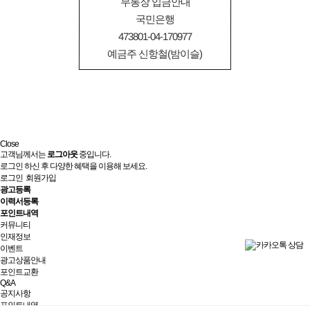
무통장 입금안내
국민은행
473801-04-170977
예금주 신항철(밤이슬)
Close
고객님께서는
로그아웃
중입니다.
로그인 하신 후 다양한 혜택을 이용해 보세요.
로그인
회원가입
광고등록
이력서등록
포인트내역
커뮤니티
인재정보
이벤트
광고상품안내
포인트교환
Q&A
공지사항
포인트내역