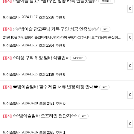
⭐밤이슬 광고주님 (구인 성공 카톡 인증샷들)⭐
[공지]
MOBILE
0
|
2024-11-17
밤이슬알바
조회 :2726
추천 :6
✅✅밤이슬 광고주님 카톡 구인 성공 인증샷✅✅
[공지]
PC
0
24년 10월 저번달밤이슬알바에서 6명 아가씨 구했다고 하시네요^^강남에 룸실장님요고맙다고 카톡 인증 캡쳐 보내 주셨어요~그래서 특수배너도 신청 하시기로 하셨습니다!
|
2024-11-17
밤이슬알바
조회 :2264
추천 :6
⭐여성 구직 위장 알바 식별법⭐
[공지]
MOBILE
0
|
2024-11-16
밤이슬알바
조회 :2139
추천 :6
❤️밤이슬알바 필수 제출 서류 변경 예정 안내❤️
[공지]
PC
0
|
2024-07-29
밤이슬알바
조회 :2481
추천 :0
⭐⭐밤이슬알바 오프라인 전단지⭐⭐
[공지]
PC
0
|
2024-07-16
밤이슬알바
조회 :2625
추천 :1