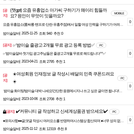
(챗gpt) 요즘 유흥업소 아가씨 구하기가 왜이리 힘들까
[공
MOBILE
요? 원인이 무엇이 잇을까요?
지]
0
요즘 유흥업소(룸싸롱·텐프로·단란·유흥주점)에서 일할 여성 인력을 구하기가 어려워진 건 전국적인 현상입니다.단순히 “사람이 없다” 수준이 아니라 구조적으로 공급이 줄어든 상황이라, 이유를 여러 가지로 나눠서 봐야 정확합니다.---✅ 1) 인력 자체가 줄어드는 구조적 문제① 20~30대 여성 인구 감소저출산 때문에 20대 여성 인구 자체가 10년 전보다 크게 감소단순히 업소가 아니라 여성 알바 전체 풀이 줄어든 것② 유흥업소 기피 증가위험·이미지·안전 문제 때문에 신규 유입이 현저히 줄어듦2015~2019년까지는 꾸준히 들어왔지만코로나 이후 “유흥업 종사”에 대한 부담이 커짐---✅ 2) 대체 수입원이 너무 많아짐요즘 20대 여성들은 유흥 일을 선택할 필요성이 예전보다 훨씬 줄었습니다.① 쿠팡·배달·평범 알바 수입 상승주 5일 카페·서빙·의류 매장만 해도 월 250~300 가능쿠팡 등 물류센터는 하루 15–20만 원➡️ “리스크 높은 유흥”보다 “안전한 일반 알바” 선택.② 인스타·틱톡·아프리카·유튜브 쇼츠사진 SNS + 라이브 스트리밍 플랫폼으로일반 여성들이 쉽게 월 200~400 벌 수 있는 시대③ 사무직·병원코디·에스테틱 등 여성 선호 직종 확대“평일 9–6 근무 + 월 250~320” 환경이 많아짐➡️ 굳이 밤 일을 선택할 이유 감소---✅ 3) 코로나 이후 업소 이미지 변화① 폐업 → 재개업 과정에서 인력 풀 붕괴코로나로 문을 닫았다가 다시 열 때기존 아가씨들이 다 다른 업종으로 빠져나가 돌아오지 않음.② 강력해진 단속 & 법적 리스크경찰 단속, 퇴폐 단속, 감시 강화➡️ 신규 유입 자체가 크게 감소③ 손님층 감소 + 매출 난조요즘 20~30대 남성은 술자리 문화 감소탄탄한 단골 기반 없는 업소는 수입 변동이 너무 큼➡️ 아가씨 입장에서 “불안한 직장”---✅ 4) 경쟁 구조 변화① 업소 수는 줄지 않았고, 인력은 줄어듦수요 ≥ 공급 → 아가씨 몸값 상승 + 구인 난항② 업소 간 스카우트 경쟁 격화페이·실장비·조건 경쟁이 과열이전보다 “더 좋은 페이” 기준이 올라감➡️ 중소 업장은 인력 구하기 더 힘듦---✅ 5) Z세대(2000~2005 이후)의 가치관 변화“야간·음주 중심의 직업을 꺼림”건강·자기개발·프라이버시 중시SNS·콘텐츠 기반 수입 선호위험·노출 많은 업종 기피➡️ 유흥 인력 신규 유입 거의 끊긴 상태---정리요즘 유흥업소에서 아가씨 구하기 힘든 이유는 단순히 “일하려는 사람이 없다”가 아니라,> 인구 감소 + 유입 감소 + 대체 수입 증가 + 업계 이미지 약화 + Z세대 가치관 변화 + 단속 강화이 모든 요인이 동시에 겹쳤기 때문입니다.그래서 전국적으로텐프로오 피형 룸단란주점모두 인력 수급난을 겪고 있습니다.
|
2025-11-25
밤이슬알바
조회 :940
추천 :0
✅밤이슬 줄광고 2개월 무료 광고 등록 방법✅
[공지]
PC
0
✅밤이슬알바 첫가입 광고주님들은 줄광고 2개월 무료로 해드립니다^^✅
|
2023-04-21
밤이슬알바
조회 :2795
추천 :1
☀️여성회원 인재정보 글 작성시 배달의 민족 쿠폰드려요
[공
PC
지]
☀️
0
밤이슬 화이팅!밤이슬 대박 나세요!간단한 응원메시지나 쓰고 싶은 글이면 됩니다!커뮤 작성후~ 캡쳐해서 밤이슬 고객센터카톡이나 문자로 캡쳐샷 보내 주시면배민쿠폰 2만 지급해용~
|
2023-10-06
밤이슬알바
조회 :2708
추천 :1
✔️커뮤니티 글 작성하고 신세계상품권 받으세요!✔️
[공지]
PC
0
●유의사항●●글,댓글 작성시 여러요소를 반영하여시스템상 합산되며 ●너무 성의 없는 게시글은 자제 바랍니다●매주 일요일 밤 12시에 이벤트 종료되며 매주 월요일 새벽 1시부터일요일 밤12시까지 이벤트 진행되며●일주일간 게시글,댓글 모두 합산해서당첨자가 정해 집니다●매주 같은 당첨자가 중복 당첨도가능합니다●이벤트 당첨자는 고객센터 게시판이벤트 당첨자 게시판에 공지 됩니다●당첨자 상품권은 매주 월요일오후에 일괄 지급 됩니다●기업회원은 이벤트 대상에서제외 됩니다●비회원,인증회원 개인정보는 보호됩니다. 안심 하셔도 됩니다
|
2025-11-12
밤이슬알바
조회 :12319
추천 :8