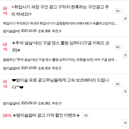
⭐취업사기 과장 구인 광고 구직자 현혹하는 구인광고 주
[공
PC
지]
의 하세요!⭐
0
취업사기 주의최근 국내외 취업사기가 급증함에 따라 피해사례가 속출하고있어요.구직활동 시 꼭 아래 사항을 주의해주세요.<취업사기에 해당할 위험이 높은 구인광고>1. 동종업계 대비 지나치게 좋은 조건 제시2. 채용 전 신분증 사본 등 개인정보 요청3. 취업사례금 등 각종 명목으로 금전을 요구취업사기경찰청 (국번없이 112)보이스피싱 피해 금융감독언 (국번없이 1332)거짓구인광고 신고 고용노동부(국번없이 1350)(온라인) 보이스피싱 지킴이 : www.fss.or.kr(온라인) 거짓구인광고 신고 : www.work24.go.kr(모바일) 고용24 모바일 앱 > 기타민원 > 거짓구인광고 신고자세한 내용은 붙임 자료 및 영상 링크를 참고해주세요.* 취업사기 주의 영상자료 링크(고용노동부 유튜브 홈페이지) :http://www.youtube.com/watch?v=Bcq0JBvSnbU
|
2025-10-29
밤이슬알바
조회 :806
추천 :0
✈️추석·설날·대선 구글 댄스 롤링 심하다 (구글 키워드 순
[공
PC
지]
위)✈️
0
말씀하신 “추석·설날·대선 구글 댄스 롤링 심하다”라는 표현을 보면, 아마 구글 검색 순위 변동(Google Dance)이 특정 시기, 특히 이벤트 시즌이나 사회적 관심이 큰 시기에 심하게 나타난다는 의미로 이해됩니다. 정리하면 이렇게 볼 수 있습니다.---1️⃣ 구글 댄스(Google Dance)와 롤링 업데이 트구글 댄스(Google Dance)과거 구글이 검색 순위를 업데이 트할 때 웹사이트 순위가 큰 폭으로 오르락내리락하는 현상을 일컫습니다.한때는 몇 주 단위로 순위 변동이 심하게 나타났습니다.롤링 업데이 트(Rolling Update)현재 구글은 순위를 점진적으로, 실시간에 가깝게 업데이 트합니다.예전처럼 한 번에 큰 변동은 없지만, 특정 시기에는 트래픽과 검색량 급증으로 인해 순위가 일시적으로 요동칠 수 있습니다.---2️⃣ 특정 시즌에 변동이 심한 이유추석·설날(명절 시즌)쇼핑, 여행, 음식, 선물 등 관련 키워드 검색량 폭증구글이 관련 정보를 최신화하면서 순위 변동 심화대선·정치 이벤트뉴스, 후보자 정보, 정책 관련 키워드 급등사용자 클릭 패턴 변화 → 구글 알고리즘이 순위 조정> 즉, 검색량 급증 + 클릭률 변화 = 구글이 순위를 ‘댄스’처럼 요동치게 만드는 요인입니다.---3️⃣ 대응 방법1. 콘텐츠 최신화시즌/이벤트 키워드에 맞춰 빠르게 글, 페이지 업데이 트예: 추석 관련 레시피, 명절 여행 정보, 대선 후보 정보 등2. SEO 기본 지키기메타데이터, 제목, H태그, 내부 링크 최적화안정적인 순위를 유지하는 데 도움3. 트래픽 분석급등/급락 시점 체크 → 계절성, 이벤트성 원인 파악반복 패턴에 맞춘 콘텐츠 전략 수립
|
2025-10-09
밤이슬알바
조회 :816
추천 :0
❤️밤이슬 유료 광고주님들에게 고속 보조배터리 드립니
[공
PC
지]
다^^❤️
0
|
2025-09-19
밤이슬알바
조회 :861
추천 :0
☀️밤이슬알바 광고 가격 할인 이벤트☀️
[공지]
PC
0