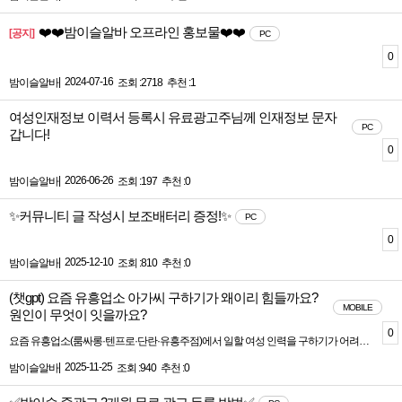
❤️❤️밤이슬알바 오프라인 홍보물❤️❤️
[공지]
PC
0
|
2024-07-16
밤이슬알바
조회 :2718
추천 :1
여성인재정보 이력서 등록시 유료광고주님께 인재정보 문자
PC
갑니다!
0
|
2026-06-26
밤이슬알바
조회 :197
추천 :0
✨커뮤니티 글 작성시 보조배터리 증정!✨
PC
0
|
2025-12-10
밤이슬알바
조회 :810
추천 :0
(챗gpt) 요즘 유흥업소 아가씨 구하기가 왜이리 힘들까요?
MOBILE
원인이 무엇이 잇을까요?
0
요즘 유흥업소(룸싸롱·텐프로·단란·유흥주점)에서 일할 여성 인력을 구하기가 어려워진 건 전국적인 현상입니다.단순히 “사람이 없다” 수준이 아니라 구조적으로 공급이 줄어든 상황이라, 이유를 여러 가지로 나눠서 봐야 정확합니다.---✅ 1) 인력 자체가 줄어드는 구조적 문제① 20~30대 여성 인구 감소저출산 때문에 20대 여성 인구 자체가 10년 전보다 크게 감소단순히 업소가 아니라 여성 알바 전체 풀이 줄어든 것② 유흥업소 기피 증가위험·이미지·안전 문제 때문에 신규 유입이 현저히 줄어듦2015~2019년까지는 꾸준히 들어왔지만코로나 이후 “유흥업 종사”에 대한 부담이 커짐---✅ 2) 대체 수입원이 너무 많아짐요즘 20대 여성들은 유흥 일을 선택할 필요성이 예전보다 훨씬 줄었습니다.① 쿠팡·배달·평범 알바 수입 상승주 5일 카페·서빙·의류 매장만 해도 월 250~300 가능쿠팡 등 물류센터는 하루 15–20만 원➡️ “리스크 높은 유흥”보다 “안전한 일반 알바” 선택.② 인스타·틱톡·아프리카·유튜브 쇼츠사진 SNS + 라이브 스트리밍 플랫폼으로일반 여성들이 쉽게 월 200~400 벌 수 있는 시대③ 사무직·병원코디·에스테틱 등 여성 선호 직종 확대“평일 9–6 근무 + 월 250~320” 환경이 많아짐➡️ 굳이 밤 일을 선택할 이유 감소---✅ 3) 코로나 이후 업소 이미지 변화① 폐업 → 재개업 과정에서 인력 풀 붕괴코로나로 문을 닫았다가 다시 열 때기존 아가씨들이 다 다른 업종으로 빠져나가 돌아오지 않음.② 강력해진 단속 & 법적 리스크경찰 단속, 퇴폐 단속, 감시 강화➡️ 신규 유입 자체가 크게 감소③ 손님층 감소 + 매출 난조요즘 20~30대 남성은 술자리 문화 감소탄탄한 단골 기반 없는 업소는 수입 변동이 너무 큼➡️ 아가씨 입장에서 “불안한 직장”---✅ 4) 경쟁 구조 변화① 업소 수는 줄지 않았고, 인력은 줄어듦수요 ≥ 공급 → 아가씨 몸값 상승 + 구인 난항② 업소 간 스카우트 경쟁 격화페이·실장비·조건 경쟁이 과열이전보다 “더 좋은 페이” 기준이 올라감➡️ 중소 업장은 인력 구하기 더 힘듦---✅ 5) Z세대(2000~2005 이후)의 가치관 변화“야간·음주 중심의 직업을 꺼림”건강·자기개발·프라이버시 중시SNS·콘텐츠 기반 수입 선호위험·노출 많은 업종 기피➡️ 유흥 인력 신규 유입 거의 끊긴 상태---정리요즘 유흥업소에서 아가씨 구하기 힘든 이유는 단순히 “일하려는 사람이 없다”가 아니라,> 인구 감소 + 유입 감소 + 대체 수입 증가 + 업계 이미지 약화 + Z세대 가치관 변화 + 단속 강화이 모든 요인이 동시에 겹쳤기 때문입니다.그래서 전국적으로텐프로오 피형 룸단란주점모두 인력 수급난을 겪고 있습니다.
|
2025-11-25
밤이슬알바
조회 :940
추천 :0