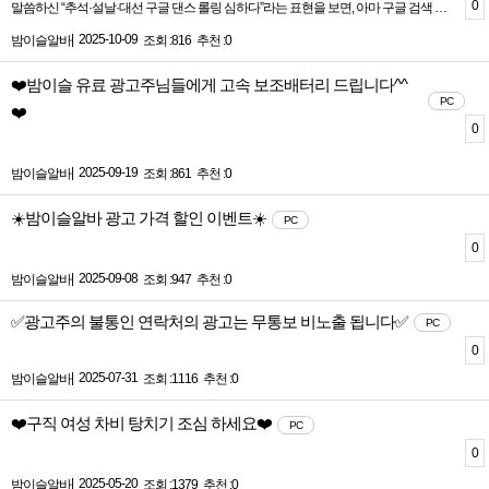
0
말씀하신 “추석·설날·대선 구글 댄스 롤링 심하다”라는 표현을 보면, 아마 구글 검색 순위 변동(Google Dance)이 특정 시기, 특히 이벤트 시즌이나 사회적 관심이 큰 시기에 심하게 나타난다는 의미로 이해됩니다. 정리하면 이렇게 볼 수 있습니다.---1️⃣ 구글 댄스(Google Dance)와 롤링 업데이 트구글 댄스(Google Dance)과거 구글이 검색 순위를 업데이 트할 때 웹사이트 순위가 큰 폭으로 오르락내리락하는 현상을 일컫습니다.한때는 몇 주 단위로 순위 변동이 심하게 나타났습니다.롤링 업데이 트(Rolling Update)현재 구글은 순위를 점진적으로, 실시간에 가깝게 업데이 트합니다.예전처럼 한 번에 큰 변동은 없지만, 특정 시기에는 트래픽과 검색량 급증으로 인해 순위가 일시적으로 요동칠 수 있습니다.---2️⃣ 특정 시즌에 변동이 심한 이유추석·설날(명절 시즌)쇼핑, 여행, 음식, 선물 등 관련 키워드 검색량 폭증구글이 관련 정보를 최신화하면서 순위 변동 심화대선·정치 이벤트뉴스, 후보자 정보, 정책 관련 키워드 급등사용자 클릭 패턴 변화 → 구글 알고리즘이 순위 조정> 즉, 검색량 급증 + 클릭률 변화 = 구글이 순위를 ‘댄스’처럼 요동치게 만드는 요인입니다.---3️⃣ 대응 방법1. 콘텐츠 최신화시즌/이벤트 키워드에 맞춰 빠르게 글, 페이지 업데이 트예: 추석 관련 레시피, 명절 여행 정보, 대선 후보 정보 등2. SEO 기본 지키기메타데이터, 제목, H태그, 내부 링크 최적화안정적인 순위를 유지하는 데 도움3. 트래픽 분석급등/급락 시점 체크 → 계절성, 이벤트성 원인 파악반복 패턴에 맞춘 콘텐츠 전략 수립
|
2025-10-09
밤이슬알바
조회 :816
추천 :0
❤️밤이슬 유료 광고주님들에게 고속 보조배터리 드립니다^^
PC
❤️
0
|
2025-09-19
밤이슬알바
조회 :861
추천 :0
☀️밤이슬알바 광고 가격 할인 이벤트☀️
PC
0
|
2025-09-08
밤이슬알바
조회 :947
추천 :0
✅광고주의 불통인 연락처의 광고는 무통보 비노출 됩니다✅
PC
0
|
2025-07-31
밤이슬알바
조회 :1116
추천 :0
❤️구직 여성 차비 탕치기 조심 하세요❤️
PC
0
|
2025-05-20
밤이슬알바
조회 :1379
추천 :0