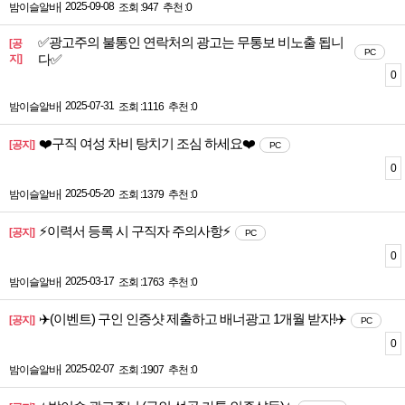
|
2025-09-08
밤이슬알바
조회 :947
추천 :0
✅광고주의 불통인 연락처의 광고는 무통보 비노출 됩니
[공
PC
다✅
지]
0
|
2025-07-31
밤이슬알바
조회 :1116
추천 :0
❤️구직 여성 차비 탕치기 조심 하세요❤️
[공지]
PC
0
|
2025-05-20
밤이슬알바
조회 :1379
추천 :0
⚡️이력서 등록 시 구직자 주의사항⚡️
[공지]
PC
0
|
2025-03-17
밤이슬알바
조회 :1763
추천 :0
✈️(이벤트) 구인 인증샷 제출하고 배너광고 1개월 받자!✈️
[공지]
PC
0
|
2025-02-07
밤이슬알바
조회 :1907
추천 :0