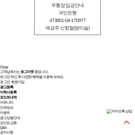
무통장 입금안내
국민은행
473801-04-170977
예금주 신항철(밤이슬)
Close
고객님께서는
로그아웃
중입니다.
로그인 하신 후 다양한 혜택을 이용해 보세요.
로그인
회원가입
광고등록
이력서등록
포인트내역
커뮤니티
인재정보
이벤트
광고상품안내
포인트교환
Q&A
공지사항