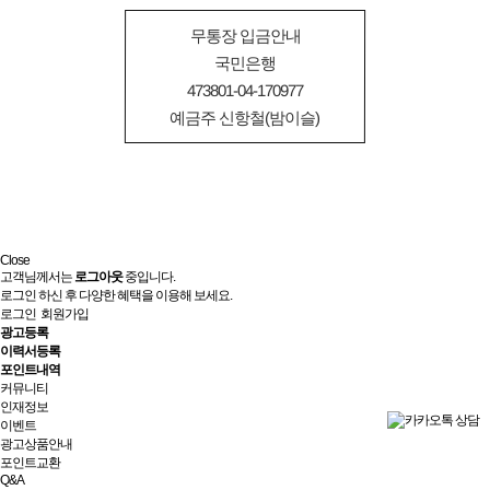
무통장 입금안내
국민은행
473801-04-170977
예금주 신항철(밤이슬)
Close
고객님께서는
로그아웃
중입니다.
로그인 하신 후 다양한 혜택을 이용해 보세요.
로그인
회원가입
광고등록
이력서등록
포인트내역
커뮤니티
인재정보
이벤트
광고상품안내
포인트교환
Q&A