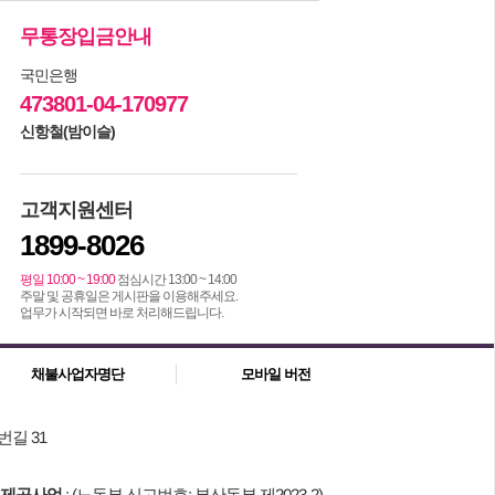
무통장입금안내
국민은행
473801-04-170977
신항철(밤이슬)
고객지원센터
1899-8026
평일 10:00 ~ 19:00
점심시간 13:00 ~ 14:00
주말 및 공휴일은 게시판을 이용해주세요.
업무가 시작되면 바로 처리해드립니다.
채불사업자명단
모바일 버전
번길 31
제공사업
: (노동부 신고번호: 부산동부 제2023-2)