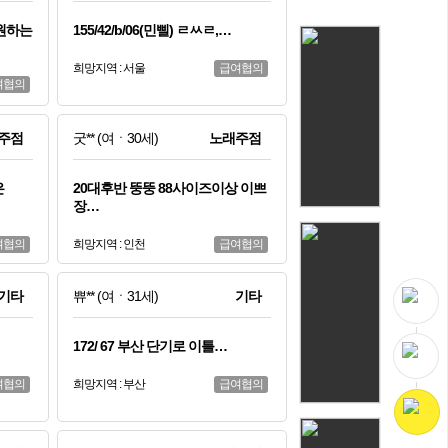
 원하는
155/42/b/06(민삘) ㄹㅆㄹ,…
희망지역 : 서울
급여협의
여협의
주점
굿**
(여ㆍ30세)
노래주점
은
20대후반 뚱뚱 88사이즈이상 이쁘
장…
여협의
희망지역 : 인천
급여협의
기타
쀼**
(여ㆍ31세)
기타
172/ 67 부산 단기로 이틀…
여협의
희망지역 : 부산
급여협의