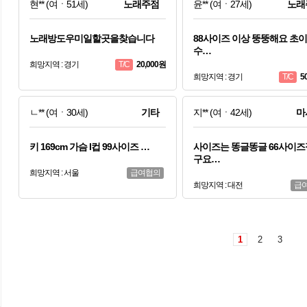
현**
(여ㆍ51세)
노래주점
윤**
(여ㆍ27세)
노래
노래방도우미일할곳을찾습니다
88사이즈 이상 뚱뚱해요 초
수…
희망지역 : 경기
20,000원
T/C
희망지역 : 경기
5
T/C
ㄴ**
(여ㆍ30세)
기타
지**
(여ㆍ42세)
마
키 169cm 가슴 I컵 99사이즈 …
사이즈는 똥글똥글 66사이
구요…
희망지역 : 서울
급여협의
희망지역 : 대전
급
1
2
3