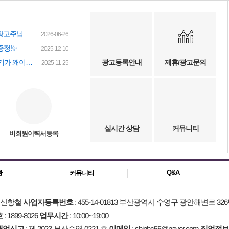
여성인재정보 이력서 등록시 유료광고주님께 인재정보 문자갑니다!
2026-06-26
증정!✨
2025-12-10
(챗gpt) 요즘 유흥업소 아가씨 구하기가 왜이리 힘들까요? 원인이 무엇이 잇을까요?
광고등록안내
제휴/광고문의
2025-11-25
실시간 상담
커뮤니티
비회원이력서등록
Q&A
관
커뮤니티
: 신항철
사업자등록번호
: 455-14-01813 부산광역시 수영구 광안해변로 326
호
: 1899-8026
업무시간
: 10:00~19:00
매업신고
: 제 2023-부산수영-0221 호
이메일
: shinhc55@naver.com
직업정보