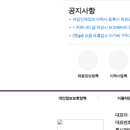
손님40
on
57.♡.16.31
공지사항
손님41
on
57.♡.16.111
손님42
on
57.♡.16.49
✨커뮤니티 글 작성시 보조배터리 
손님43
on
57.♡.16.120
손님44
on
57.♡.16.21
손님45
on
57.♡.16.60
손님46
on
57.♡.16.103
손님47
on
83.♡.206.191
채용정보등록
이력서등록
손님48
on
57.♡.16.90
손님49
on
57.♡.16.53
손님50
on
57.♡.16.8
개인정보보호정책
이용약
손님51
on
57.♡.16.36
손님52
on
173.♡.82.28
대표자
손님53
대표번
on
69.♡.184.113
통신판