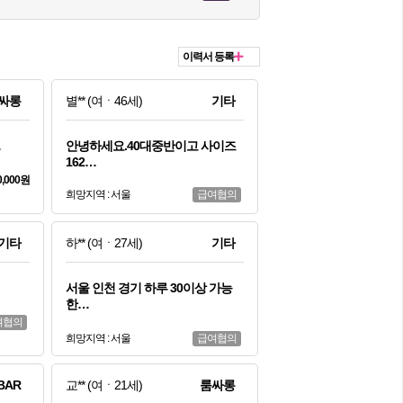
이력서 등록
싸롱
별**
(여ㆍ46세)
기타
…
안녕하세요.40대중반이고 사이즈
162…
0,000원
희망지역 : 서울
급여협의
기타
하**
(여ㆍ27세)
기타
서울 인천 경기 하루 30이상 가능
한…
여협의
희망지역 : 서울
급여협의
BAR
교**
(여ㆍ21세)
룸싸롱