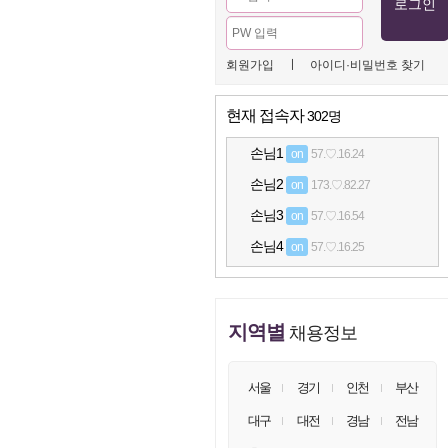
ㅣ
회원가입
아이디·비밀번호 찾기
현재 접속자
302명
손님1
on
57.♡.16.24
손님2
on
173.♡.82.27
손님3
on
57.♡.16.54
손님4
on
57.♡.16.25
손님5
on
173.♡.82.60
손님6
on
57.♡.16.117
지역별
채용정보
손님7
on
57.♡.16.17
손님8
on
57.♡.16.126
서울
경기
인천
부산
손님9
on
57.♡.16.1
대구
대전
경남
전남
손님10
on
57.♡.16.88