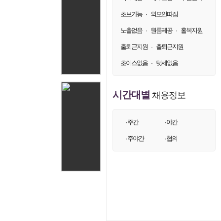
손님25
on
57.♡.16.4
초보가능
외모안따짐
·
손님26
on
57.♡.16.32
노출없음
원룸제공
홀복지원
·
·
손님27
on
57.♡.16.97
손님28
출퇴근지원
출퇴근지원
·
on
57.♡.16.93
손님29
on
57.♡.16.96
초이스없음
텃세없음
·
손님30
on
57.♡.16.30
손님31
on
57.♡.16.55
시간대별
채용정보
손님32
on
57.♡.16.40
· 주간
· 야간
손님33
on
57.♡.16.6
손님34
· 주야간
· 협의
on
57.♡.16.50
손님35
on
57.♡.16.45
손님36
on
57.♡.16.9
손님37
on
57.♡.16.48
손님38
on
57.♡.16.18
손님39
on
57.♡.16.123