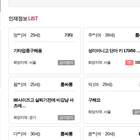
인재정보
LIST
엉**
(여ㆍ29세)
기타
주**
(여ㆍ39세)
룸
기타업종구해용
성미아니고 단아 키 170/50 
희망지역 : 서울
급여협의
희망지역 : 서울
15
T/C
욤**
(여ㆍ25세)
룸싸롱
악
(여ㆍ29세)
88사이즈고 살찌기전에 비강남 셔
구해요
츠에…
희망지역 : 서울
급
희망지역 : 경기
급여협의
다**
(여ㆍ30세)
룸싸롱
윤**
(여ㆍ20세)