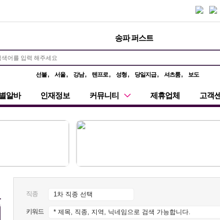
해운대 고구려 실장멤버 마담 구함
송파 퍼스트
선불
서울
강남
텐프로
성형
당일지급
셔츠룸
보도
별알바
인재정보
커뮤니티
제휴업체
고객
직종
키워드