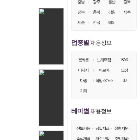
충남
광주
울산
경북
손님11
on
57.♡.16.56
전북
충북
강원
제주
손님12
on
57.♡.16.115
세종
전국
해외
손님13
on
57.♡.16.11
손님14
on
83.♡.206.111
업종별
채용정보
손님15
on
57.♡.16.107
손님16
on
57.♡.16.100
룸싸롱
노래주점
BAR
손님17
on
57.♡.16.29
마사지
아로마
요정
손님18
on
57.♡.16.34
다방
직업소개소
BJ
손님19
on
116.♡.32.99
기타
손님20
on
57.♡.16.3
손님21
on
57.♡.16.98
테마별
채용정보
손님22
on
57.♡.16.28
손님23
on
57.♡.16.127
선불가능
당일지급
성형지원
·
·
손님24
on
57.♡.16.59
숙식제공
개수보장
주말알바
·
·