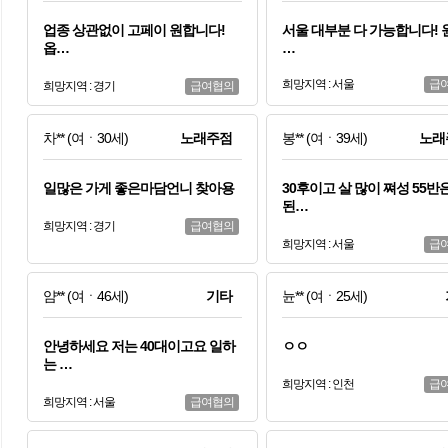
업종 상관없이 고페이 원합니다!
서울 대부분 다 가능합니다!
옵…
…
희망지역 : 서울
급
희망지역 : 경기
급여협의
차**
(여ㆍ30세)
노래주점
봉**
(여ㆍ39세)
노래
일많은 가게 좋은마담언니 찾아용
30후이고 살 많이 쪄성 55반
된…
희망지역 : 경기
급여협의
희망지역 : 서울
급
얌**
(여ㆍ46세)
기타
뉸**
(여ㆍ25세)
안녕하세요 저는 40대이고요 일하
ㅇㅇ
는 …
희망지역 : 인천
급
희망지역 : 서울
급여협의