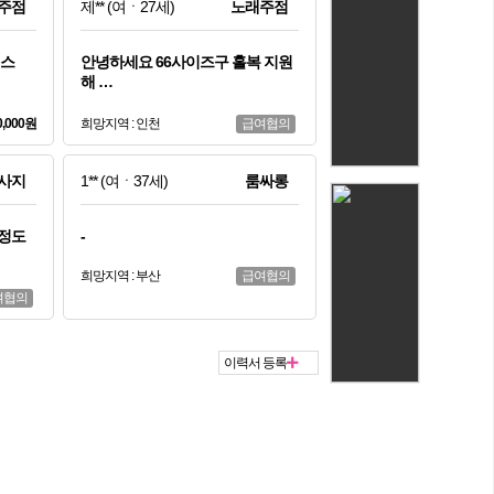
주점
제**
(여ㆍ27세)
노래주점
이스
안녕하세요 66사이즈구 홀복 지원
해 …
0,000원
희망지역 : 인천
급여협의
사지
1**
(여ㆍ37세)
룸싸롱
즈정도
-
희망지역 : 부산
급여협의
여협의
이력서 등록