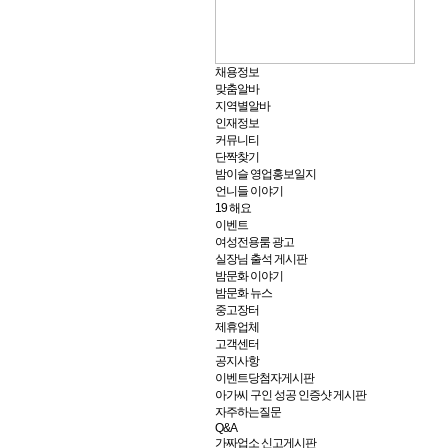
채용정보
맞춤알바
지역별알바
인재정보
커뮤니티
단짝찾기
밤이슬 영업홍보일지
언니들 이야기
19 해요
이벤트
여성전용룸 광고
실장님 출석 게시판
밤문화 이야기
밤문화 뉴스
중고장터
제휴업체
고객센터
공지사항
이벤트당첨자게시판
아가씨 구인 성공 인증샷 게시판
자주하는질문
Q&A
가짜업소 신고게시판