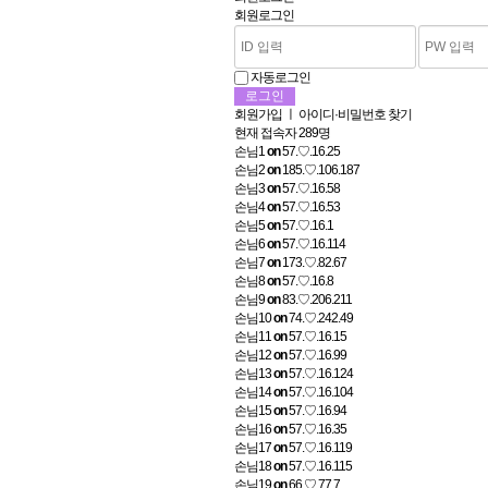
회원로그인
자동로그인
회원가입
ㅣ
아이디·비밀번호 찾기
현재 접속자
289명
손님1
on
57.♡.16.25
손님2
on
185.♡.106.187
손님3
on
57.♡.16.58
손님4
on
57.♡.16.53
손님5
on
57.♡.16.1
손님6
on
57.♡.16.114
손님7
on
173.♡.82.67
손님8
on
57.♡.16.8
손님9
on
83.♡.206.211
손님10
on
74.♡.242.49
손님11
on
57.♡.16.15
손님12
on
57.♡.16.99
손님13
on
57.♡.16.124
손님14
on
57.♡.16.104
손님15
on
57.♡.16.94
손님16
on
57.♡.16.35
손님17
on
57.♡.16.119
손님18
on
57.♡.16.115
손님19
on
66.♡.77.7