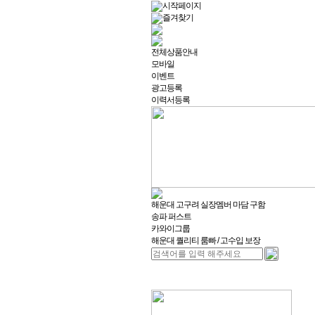
시작페이지
즐겨찾기
전체상품안내
모바일
이벤트
광고등록
이력서등록
해운대 고구려 실장멤버 마담 구함
송파 퍼스트
카와이그룹
해운대 퀄리티 룸빠 / 고수입 보장