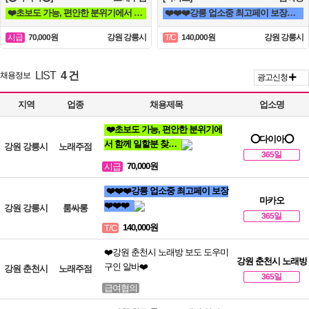
❤️초보도 가능, 편안한 분위기에서 함께 일할분 찾습니다❤️
❤️❤️❤️강릉 업소중 최고페이 보장❤️❤️❤️
70,000원
강원 강릉시
140,000원
강원 강릉시
시급
T/C
LIST
4 건
채용정보
광고신청
지역
업종
채용제목
업소명
❤️초보도 가능, 편안한 분위기에
⭕다이아⭕
서 함께 일할분 찾…
강원 강릉시
노래주점
365일
70,000원
시급
❤️❤️❤️강릉 업소중 최고페이 보장
마카오
❤️❤️❤️
강원 강릉시
룸싸롱
365일
140,000원
T/C
❤️강원 춘천시 노래방 보도 도우미
강원 춘천시 노래방
구인 알바❤️
강원 춘천시
노래주점
365일
급여협의