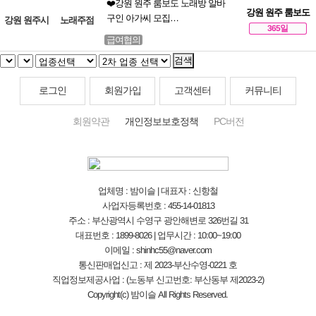
❤️강원 원주 룸보도 노래방 알바
강원 원주 룸보도
구인 아가씨 모집…
강원 원주시
노래주점
365일
급여협의
검색
로그인
회원가입
고객센터
커뮤니티
회원약관
개인정보보호정책
PC버전
업체명 : 밤이슬 | 대표자 : 신항철
사업자등록번호 : 455-14-01813
주소 : 부산광역시 수영구 광안해변로 326번길 31
대표번호 : 1899-8026 | 업무시간 : 10:00~19:00
이메일 : shinhc55@naver.com
통신판매업신고 : 제 2023-부산수영-0221 호
직업정보제공사업 : (노동부 신고번호: 부산동부 제2023-2)
Copyright(c) 밤이슬 All Rights Reserved.