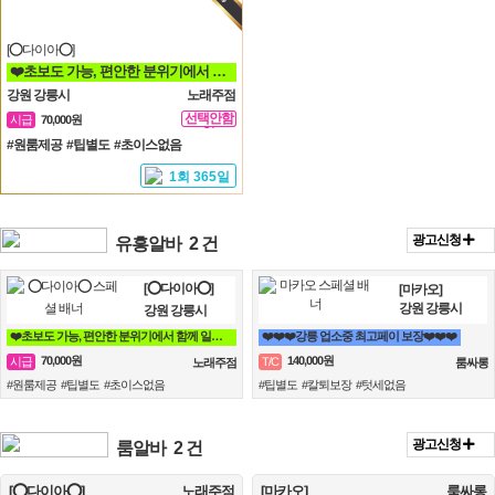
[⭕다이아⭕]
❤️초보도 가능, 편안한 분위기에서 함께 일할분 찾습니다❤️
강원 강릉시
노래주점
선택안함
시급
70,000원
일
#원룸제공 #팁별도 #초이스없음
1회 365일
광고신청
유흥알바
2 건
[⭕다이아⭕]
[마카오]
강원 강릉시
강원 강릉시
❤️초보도 가능, 편안한 분위기에서 함께 일할분 찾습니다❤️
❤️❤️❤️강릉 업소중 최고페이 보장❤️❤️❤️
70,000원
140,000원
시급
T/C
노래주점
룸싸롱
#원룸제공 #팁별도 #초이스없음
#팁별도 #칼퇴보장 #텃세없음
광고신청
룸알바
2 건
[⭕다이아⭕]
노래주점
[마카오]
룸싸롱