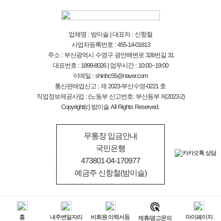
업체명 : 밤이슬 | 대표자 : 신항철
사업자등록번호 : 455-14-01813
주소 : 부산광역시 수영구 광안해변로 326번길 31
대표번호 : 1899-8026 | 업무시간 : 10:00~19:00
이메일 : shinhc55@naver.com
통신판매업신고 : 제 2023-부산수영-0221 호
직업정보제공사업 : (노동부 신고번호: 부산동부 제2023-2)
Copyright(c) 밤이슬 All Rights Reserved.
무통장 입금안내
국민은행
473801-04-170977
예금주 신항철(밤이슬)
홈
내주변일자리
비회원 이력서등
마이페이지
제휴/광고문의