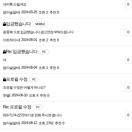
0
네카톡 드릴게요
|
2024-05-25
밤이슬알바
조회 :2
추천 :0
입금했습니다
MOBILE
0
윤중복 으로 입금했습니다 광고연장 부탁드립니다
|
2024-06-01
아트하이사
조회 :2
추천 :0
Re: 입금했습니다
PC
0
네
|
2024-06-04
밤이슬알바
조회 :1
추천 :0
프로필 수정
PC
0
프로필 수정은 어떻게 하나요?
|
2024-06-10
한별
조회 :4
추천 :0
Re: 프로필 수정
PC
0
010-7174-2272여기로 전화 주시면 됩니다
|
2024-06-12
밤이슬알바
조회 :2762
추천 :0