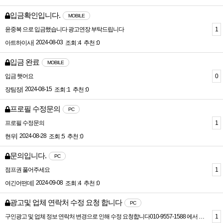
입금확인입니다.
MOBILE
1
윤중복 으로 입금했습니다 광고연장 부탁드립니다
|
2024-08-03
아트하이사
조회 :4
추천 :0
입금 완료
MOBILE
0
입금 햇어요
|
2024-08-15
장팀장
조회 :1
추천 :0
프로필 수정문의
PC
1
프로필 수정문의
|
2024-08-28
현우
조회 :5
추천 :0
문의입니다.
PC
1
점프권 풀어주세요
|
2024-09-08
여긴어떤데
조회 :4
추천 :0
광고및 업체 연락처 수정 요청 합니다
PC
1
구인광고 및 업체 정보 연락처 변경으로 인해 수정 요청합니다010-9557-1588 에서 010-3498-3342 로 변경 부탁드려요