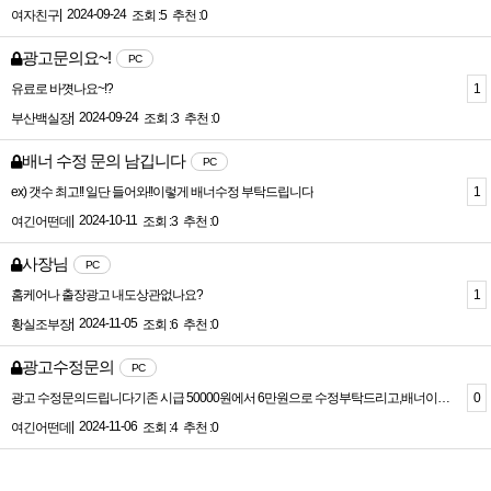
|
2024-09-24
여자친구
조회 :5
추천 :0
광고문의요~!
PC
1
유료로 바꼇나요~!?
|
2024-09-24
부산백실장
조회 :3
추천 :0
배너 수정 문의 남깁니다
PC
1
ex) 갯수 최고!! 일단 들어와!!이렇게 배너수정 부탁드립니다
|
2024-10-11
여긴어떤데
조회 :3
추천 :0
사장님
PC
1
홈케어나 출장광고 내도상관없나요?
|
2024-11-05
황실조부장
조회 :6
추천 :0
광고수정문의
PC
0
광고 수정문의드립니다기존 시급 50000원에서 6만원으로 수정부탁드리고,배너이미지 택스트를"서울1등 갯수도1등" 으로 수정부탁드립니다!그리고, 광고 내용을 수정하고 싶은데 수정하려고 하니,점프설정한 할수있다고 하는데, 내용수정이 불가한건가요?
|
2024-11-06
여긴어떤데
조회 :4
추천 :0