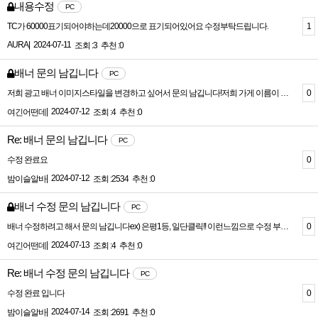
내용수정
PC
1
TC가 60000표기되어야하는데20000으로 표기되어있어요 수정부탁드립니다.
AURA
|
2024-07-11
조회 :3
추천 :0
배너 문의 남깁니다
PC
0
저희 광고 배너 이미지스타일을 변경하고 싶어서 문의 남깁니다!저희 가게 이름이 들어갔으면 해서ex) 은평1등!!, 레드들어간 배너로 수정하고 싶어서 문의 남깁니다!!
|
2024-07-12
여긴어떤데
조회 :4
추천 :0
Re: 배너 문의 남깁니다
PC
0
수정 완료요
|
2024-07-12
밤이슬알바
조회 :2534
추천 :0
배너 수정 문의 남깁니다
PC
0
배너 수정하려고 해서 문의 남깁니다ex) 은평1등, 일단클릭!! 이런느낌으로 수정 부탁드립니다
|
2024-07-13
여긴어떤데
조회 :4
추천 :0
Re: 배너 수정 문의 남깁니다
PC
0
수정 완료 입니다
|
2024-07-14
밤이슬알바
조회 :2691
추천 :0