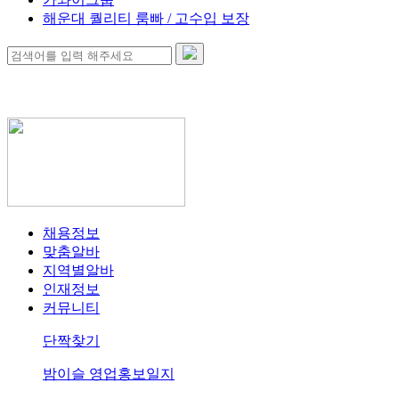
해운대 퀄리티 룸빠 / 고수입 보장
채용정보
맞춤알바
지역별알바
인재정보
커뮤니티
단짝찾기
밤이슬 영업홍보일지