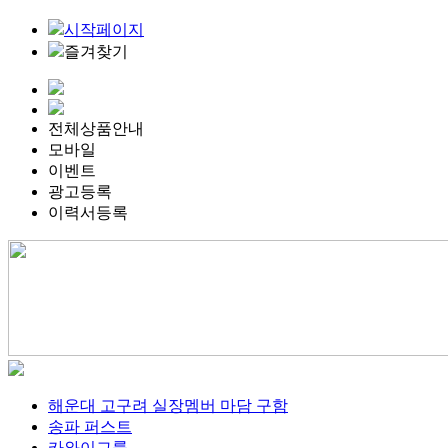
시작페이지
즐겨찾기
전체상품안내
모바일
이벤트
광고등록
이력서등록
해운대 고구려 실장멤버 마담 구함
송파 퍼스트
카와이그룹