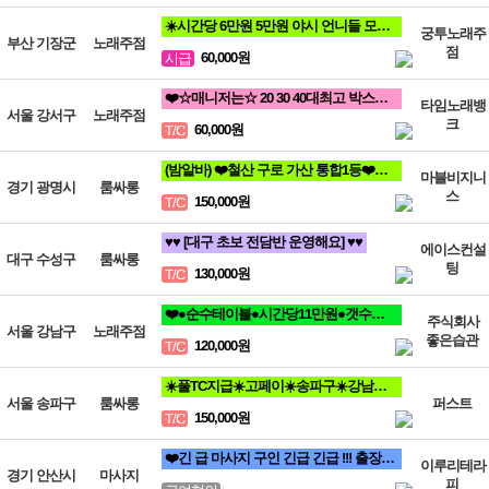
☀️시간당 6만원 5만원 야시 언니들 모십니다☀️
궁투노래주
부산 기장군
노래주점
점
60,000원
시급
❤️☆매니저는☆ 20 30 40대최고 박스입니다^^❤️
타임노래뱅
서울 강서구
노래주점
크
60,000원
T/C
(밤알바) ❤️철산 구로 가산 통합1등❤️신규모집❤️ 룸알바
마블비지니
경기 광명시
룸싸롱
스
150,000원
T/C
♥️♥️ [대구 초보 전담반 운영해요] ♥️♥️
에이스컨설
대구 수성구
룸싸롱
팅
130,000원
T/C
❤️●순수테이블●시간당11만원●갯수보장제●❤️
주식회사
서울 강남구
노래주점
좋은습관
120,000원
T/C
☀️풀TC지급☀️고페이☀️송파구☀️강남구☀️분당☀️가락동☀️역삼동☀️논현동☀️강동구☀️
서울 송파구
룸싸롱
퍼스트
150,000원
T/C
❤️긴 급 마사지 구인 긴급 긴급 !!! 출장 관리사 구인❤️
이루리테라
경기 안산시
마사지
피