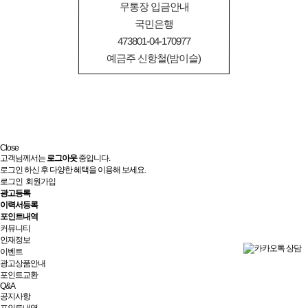
무통장 입금안내
국민은행
473801-04-170977
예금주 신항철(밤이슬)
Close
고객님께서는
로그아웃
중입니다.
로그인 하신 후 다양한 혜택을 이용해 보세요.
로그인
회원가입
광고등록
이력서등록
포인트내역
커뮤니티
인재정보
이벤트
광고상품안내
포인트교환
Q&A
공지사항