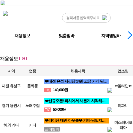
채용정보
맞춤알바
지역별알바
채용정보
LIST
지역
업종
채용제목
업소명
❤️대전 유성 시간당 14만 고정 가게 단골 손님 위주 / 고급 손님 많음 / 고수익 보장❤️
대전 유성구
룸싸롱
⬅️알라딘⬅️
140,000원
T/C
❤️신규오픈! 피치에서 새롭게 시작해요! 도와주세요!❤️
경기 용인시
노래주점
티파니
50,000원
T/C
❤️타이완 대만 아웃콜❤️ 기타 당일지급100% 해외
미스터버코
해외 기타
기타
리아
급여협의