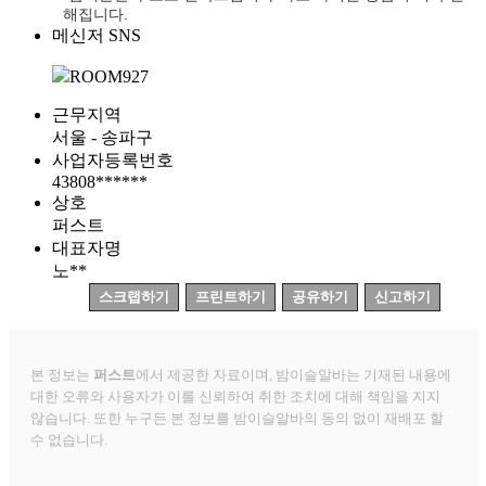
해집니다.
메신저 SNS
ROOM927
근무지역
서울 - 송파구
사업자등록번호
43808******
상호
퍼스트
대표자명
노**
스크랩하기
프린트하기
공유하기
신고하기
본 정보는
퍼스트
에서 제공한 자료이며, 밤이슬알바는 기재된 내용에
대한 오류와 사용자가 이를 신뢰하여 취한 조치에 대해 책임을 지지
않습니다. 또한 누구든 본 정보를 밤이슬알바의 동의 없이 재배포 할
수 없습니다.