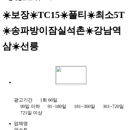
☀️보장☀️TC15☀️풀티☀️최소5T
☀️송파방이잠실석촌☀️강남역
삼☀️선릉
광고기간
1회 60일
90일 이하
91~180일
181~360일
361~720일
721일 이상
업체명
퍼스트