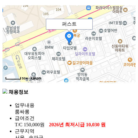
퍼스트
50m
채용정보
업무내용
룸싸롱
급여조건
T/C
150,000원
2026년 최저시급 10,030 원
근무지역
서울 - 송파구