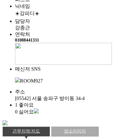
닉네임
☀️강피디☀️
담당자
강종근
연락처
01088441331
메신저 SNS
ROOM927
주소
[05542] 서울 송파구 방이동 34-4
1
좋아요
0
싫어요
근무지역/지도
업소이미지