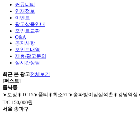
커뮤니티
인재정보
이벤트
광고상품안내
포인트교환
Q&A
공지사항
포인트내역
제휴/광고문의
실시간상담
최근 본 광고
전체보기
[퍼스트]
룸싸롱
☀️보장☀️TC15☀️풀티☀️최소5T☀️송파방이잠실석촌☀️강남역삼
T/C
150,000원
서울 송파구