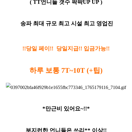
( TT언니들 갯수 팍팍UP UP )
송파 최대 규모 최고 시설 최고 영업진
!!당일 페이!! 당일지급!! 입금가능!!
하루 보통 7T~10T (+팁)
*만근비 있어요~!!*
부지런한 언니들은 쓰리** 이상!!