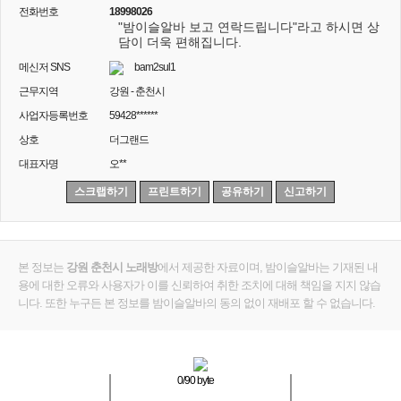
전화번호
18998026
"밤이슬알바 보고 연락드립니다"라고 하시면 상
담이 더욱 편해집니다.
메신저 SNS
bam2sul1
근무지역
강원 - 춘천시
사업자등록번호
59428******
상호
더그랜드
대표자명
오**
스크랩하기
프린트하기
공유하기
신고하기
본 정보는
강원 춘천시 노래방
에서 제공한 자료이며, 밤이슬알바는 기재된 내
용에 대한 오류와 사용자가 이를 신뢰하여 취한 조치에 대해 책임을 지지 않습
니다. 또한 누구든 본 정보를 밤이슬알바의 동의 없이 재배포 할 수 없습니다.
0
/90 byte