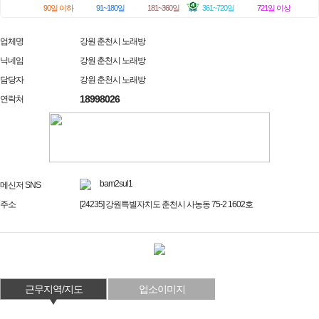
90일 이하
91~180일
181~360일
361~720일
721일 이상
업체명
강원 춘천시 노래방
닉네임
강원 춘천시 노래방
담당자
강원 춘천시 노래방
18998026
연락처
bam2sul1
메신저 SNS
주소
[24235] 강원특별자치도 춘천시 사농동 75-2 1602호
근무지역/지도
업소이미지