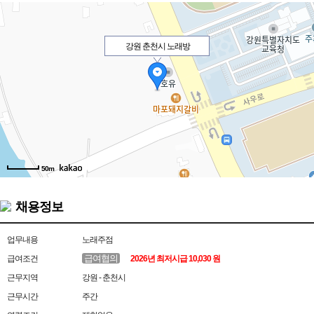
강원 춘천시 노래방
50m
채용정보
업무내용
노래주점
급여협의
급여조건
2026년 최저시급 10,030 원
근무지역
강원 - 춘천시
근무시간
주간