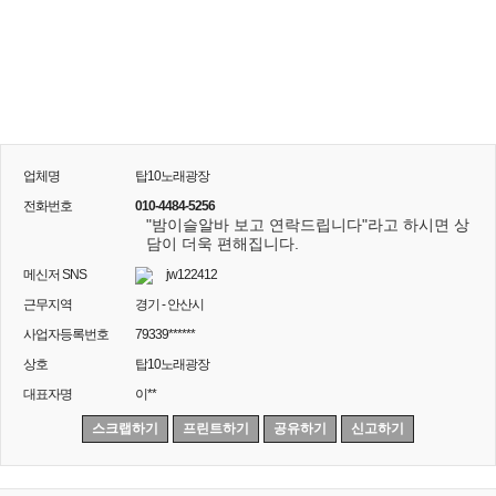
업체명
탑10노래광장
전화번호
010-4484-5256
"밤이슬알바 보고 연락드립니다"라고 하시면 상
담이 더욱 편해집니다.
메신저 SNS
jw122412
근무지역
경기 - 안산시
사업자등록번호
79339******
상호
탑10노래광장
대표자명
이**
스크랩하기
프린트하기
공유하기
신고하기