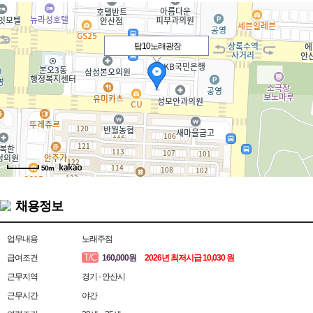
탑10노래광장
50m
채용정보
업무내용
노래주점
T/C
급여조건
160,000원
2026년 최저시급 10,030 원
근무지역
경기 - 안산시
근무시간
야간