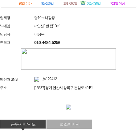
90일 이하
91~180일
181~360일
361~720일
721일 이상
업체명
탑10노래광장
닉네임
✅안산1번 탑10✅
담당자
이정욱
010-4484-5256
연락처
jw122412
메신저 SNS
주소
[15537] 경기 안산시 상록구 본삼로 49 B1
근무지역/지도
업소이미지