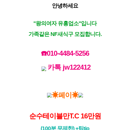
안녕하세요
"왕의여자 유흥업소"입니다
가족같은 NF새식구 모집합니다.
☎️
010-4484-5256
카톡 jw122412
☀페이☀
순수테이블만T.C 16만원
(100분 무제한) +팁tip