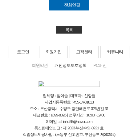
전화연결
목록
로그인
회원가입
고객센터
커뮤니티
회원약관
개인정보보호정책
PC버전
업체명 : 밤이슬 | 대표자 : 신항철
사업자등록번호 : 455-14-01813
주소 : 부산광역시 수영구 광안해변로 326번길 31
대표번호 : 1899-8026 | 업무시간 : 10:00~19:00
이메일 : shinhc55@naver.com
통신판매업신고 : 제 2023-부산수영-0221 호
직업정보제공사업 : (노동부 신고번호: 부산동부 제2023-2)