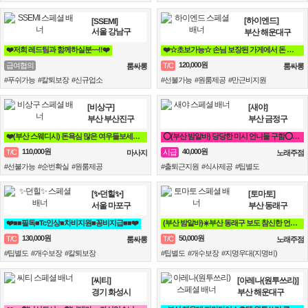
[하이엔드]
[SSEMI]
서울 강남구
부산 해운대구
❤️저희 레드팀과 함께하실분~~!!❤️
❤️☆초보가능☆ 손님 보장된 가게에서 돈 버시는데만 집중하세요!!❤️
120,000원
급여협의
T/C
룸싸롱
룸싸롱
#푸쉬가능 #칼퇴보장 #신규업소
#선불가능 #원룸제공 #만근비지원
[비상구]
[새야]
부산 부산진구
부산 금정구
❤️(부산 스웨디시) 돈욕심 많은 여우들보세요~❤️
⭕(부산 밤알바) 당당한 미시 언니들 구함⭕ 노래방알바 도우미
110,000원
40,000원
T/C
시급
마사지
노래주점
#선불가능 #순번확실 #원룸제공
#출퇴근지원 #식사제공 #팁별도
[✨던힐✨]
[토마토]
서울 마포구
부산 동래구
❤️■■필독■Tc인상■차비지원■꽁비지급■■❤️
(부산 밤알바)☀️부산 동래구 보도 참신한 언니들 모집 ☀️ 노래방알바
130,000원
50,000원
T/C
T/C
룸싸롱
노래주점
#팁별도 #개수보장 #칼퇴보장
#팁별도 #개수보장 #지명우대(지명비)
[씨티]
[아레나(원투쓰리)]
경기 화성시
부산 해운대구