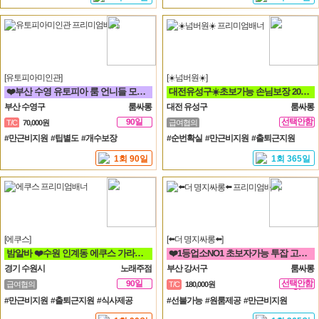
[유토피아미인관]
[☀️넘버원☀️]
❤️부산 수영 유토피아 룸 언니들 모십니다^^❤️
대전유성구☀️초보가능 손님보장 20대30대가족모집☀️
부산 수영구
룸싸롱
대전 유성구
룸싸롱
90일
선택안함
T/C
70,000원
급여협의
일
#만근비지원 #팁별도 #개수보장
#순번확실 #만근비지원 #출퇴근지원
1회 90일
1회 365일
[에쿠스]
[⬅️더 명지싸롱⬅️]
밤알바 ❤️수원 인계동 에쿠스 가라오케&하이퍼블릭❤️
❤️1등업소NO1 초보자가능 투잡 고페이갯수보장❤️
경기 수원시
노래주점
부산 강서구
룸싸롱
90일
선택안함
급여협의
T/C
180,000원
일
#만근비지원 #출퇴근지원 #식사제공
#선불가능 #원룸제공 #만근비지원