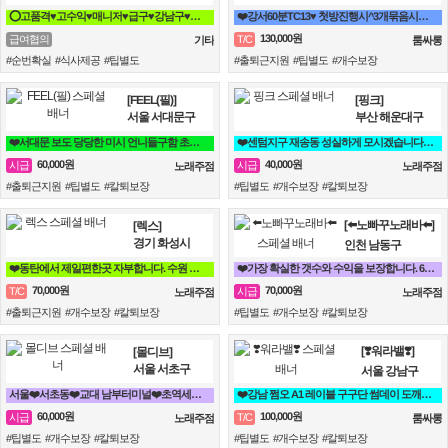
⭕고품격♥고수익♥매니저♥급구♥강남구♥삼성동♥선릉⭕
❤️강서60분TC13♥ 첫방진행시^3개묶음시작❤️
130,000원
급여협의
T/C
기타
룸싸롱
#순번확실 #식사제공 #팁별도
#출퇴근지원 #팁별도 #개수보장
[FEEL(필)]
[핑크]
서울 서대문구
부산 해운대구
❤️서대문 보도 당당한 미시 언니들구함 초보 직장인 투잡 알바도 가능❤️
❤️센텀지구 재송동 성실하게 모시겠습니다^^ 30대~50대 시급 4만❤️
60,000원
40,000원
시급
시급
노래주점
노래주점
#출퇴근지원 #팁별도 #칼퇴보장
#팁별도 #개수보장 #칼퇴보장
[⬅️노빠꾸노래바⬅️]
[렉스]
경기 화성시
인천 남동구
❤️동탄에서 제일편한곳 자부합니다. 수원 용인 병점 동탄 오산❤️
❤️가장 확실한 갯수와 수익을 보장합니다. 60분 7만원 지급!❤️
70,000원
70,000원
T/C
시급
노래주점
노래주점
#출퇴근지원 #개수보장 #칼퇴보장
#팁별도 #개수보장 #칼퇴보장
[❣️워라밸❣️]
[몰디브]
서울 서초구
서울 강남구
서울❤️서초동❤️교대 남부터미널❤️초역세권❤️최고대우❤️노래방 알바구인
❤️강남 쩜오 A1 레이블 구구단 썸데이 도깨비❤️
60,000원
100,000원
시급
T/C
노래주점
룸싸롱
#팁별도 #개수보장 #칼퇴보장
#팁별도 #개수보장 #칼퇴보장