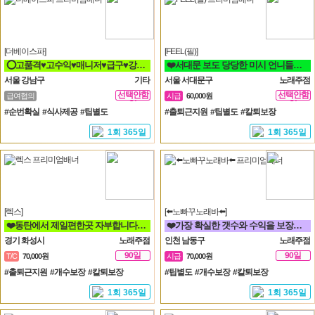
[더베이스파]
[FEEL(필)]
⭕고품격♥고수익♥매니저♥급구♥강남구♥삼성동♥선릉⭕
❤️서대문 보도 당당한 미시 언니들구함 초보 직장인 투잡 알바도 가능❤️
서울 강남구
기타
서울 서대문구
노래주점
선택안함
선택안함
급여협의
시급
60,000원
일
일
#순번확실 #식사제공 #팁별도
#출퇴근지원 #팁별도 #칼퇴보장
1회 365일
1회 365일
[렉스]
[⬅️노빠꾸노래바⬅️]
❤️동탄에서 제일편한곳 자부합니다. 수원 용인 병점 동탄 오산❤️
❤️가장 확실한 갯수와 수익을 보장합니다. 60분 7만원 지급!❤️
경기 화성시
노래주점
인천 남동구
노래주점
90일
90일
T/C
70,000원
시급
70,000원
#출퇴근지원 #개수보장 #칼퇴보장
#팁별도 #개수보장 #칼퇴보장
1회 365일
1회 365일