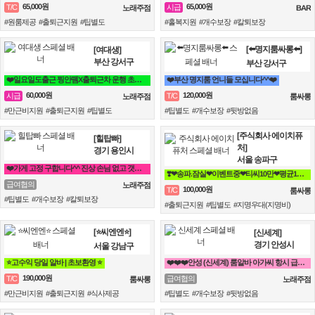
65,000원
65,000원
T/C
시급
노래주점
BAR
#원룸제공 #출퇴근지원 #팁별도
#홀복지원 #개수보장 #칼퇴보장
[⬅️명지룸싸롱⬅️]
[여대생]
부산 강서구
부산 강서구
❤️일요일도출근 찡안뗌X출퇴근차 운행 초보자 투잡가능 초이스X 얼굴팔림X❤️
❤️부산 명지룸 언니들 모십니다^^❤️
60,000원
120,000원
시급
T/C
노래주점
룸싸롱
#만근비지원 #출퇴근지원 #팁별도
#팁별도 #개수보장 #뒷방없음
[주식회사 에이치퓨
[힐탑빠]
처]
경기 용인시
서울 송파구
❤️가게 고정 구합니다^^ 진상 손님 없고 갯수 보장❤️
❣️❤송파.잠실❤이벤트중❤티씨10만❤평균10개❤❣️
급여협의
노래주점
100,000원
T/C
룸싸롱
#팁별도 #개수보장 #칼퇴보장
#출퇴근지원 #팁별도 #지명우대(지명비)
[⭐씨엔엔⭐]
[신세계]
경기 안성시
서울 강남구
⭐고수익 당일 알바 | 초보환영 ⭐
❤️❤️❤️안성 (신세계) 룸알바 아가씨 항시 급구❤️❤️❤️
190,000원
T/C
급여협의
룸싸롱
노래주점
#만근비지원 #출퇴근지원 #식사제공
#팁별도 #개수보장 #뒷방없음