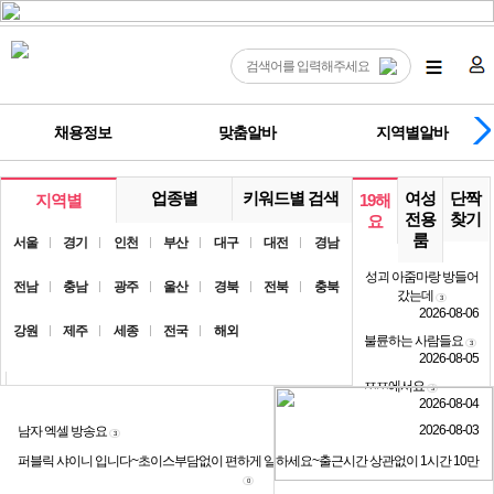
채용정보
맞춤알바
지역별알바
업종별
키워드별 검색
여성
단짝
지역별
19해
전용
찾기
요
룸
서울
경기
인천
부산
대구
대전
경남
성괴 아줌마랑 방들어
전남
충남
광주
울산
경북
전북
충북
갔는데
3
2026-08-06
강원
제주
세종
전국
해외
불륜하는 사람들요
3
2026-08-05
ㅉㅉ에서요
3
2026-08-04
2026-08-03
남자 엑셀 방송요
3
퍼블릭 샤이니 입니다~초이스부담없이 편하게 일하세요~출근시간 상관없이 1시간 10만
0