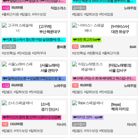
❤️♥♥향남신도시♥♥향남대가♥♥자신있습니다♥♥❤️
♥️부산 해운대 파라다이스호텔 원투쓰리 클럽 영업진 구합니다♥️
50,000원
시급
급여협의
직업소개소
노래주점
#출퇴근지원 #팁별도 #개수보장
#팁별도 #칼퇴보장 #텃세없음
[고구려]
[✨어비스✨]
부산 해운대구
대전 유성구
❤️저희 업소에서 참신한 마담 실장(멤버) 영업진 구좌 사장님들을 모십니다❤️
❤️대전 최고의 bar❤️
130,000원
급여협의
T/C
룸싸롱
BAR
#순번확실 #텃세없음 #경력우대
#순번확실 #원룸제공 #출퇴근지원
[서울노래바]
[타임노래뱅크]
서울 관악구
서울 강서구
❤️♥일욕심있는분~♥성실함과책임감으로 일합니다❤️
❤️☆매니저는☆ 20 30 40대최고 박스입니다^^❤️
60,000원
60,000원
시급
T/C
노래주점
노래주점
#팁별도 #칼퇴보장 #텃세없음
#팁별도 #칼퇴보장 #텃세없음
[소녀]
[9spa]
해외 마카오
경기 안산시
❤️루비안과 함께 할 반짝이 (관리사) 모집❤️
❤️마카오 안마 - spa❤️
110,000원
T/C
급여협의
마사지
마사지
#팁별도 #개수보장 #칼퇴보장
#팁별도 #개수보장 #뒷방없음