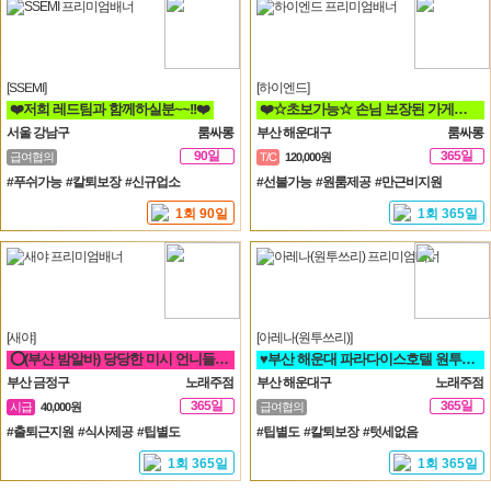
[SSEMI]
[하이엔드]
❤️저희 레드팀과 함께하실분~~!!❤️
❤️☆초보가능☆ 손님 보장된 가게에서 돈 버시는데만 집중하세요!!❤️
서울 강남구
룸싸롱
부산 해운대구
룸싸롱
90일
365일
급여협의
T/C
120,000원
#푸쉬가능 #칼퇴보장 #신규업소
#선불가능 #원룸제공 #만근비지원
1회 90일
1회 365일
[새야]
[아레나(원투쓰리)]
⭕(부산 밤알바) 당당한 미시 언니들 구함⭕ 노래방알바 도우미
♥️부산 해운대 파라다이스호텔 원투쓰리 클럽 영업진 구합니다♥️
부산 금정구
노래주점
부산 해운대구
노래주점
365일
365일
시급
40,000원
급여협의
#출퇴근지원 #식사제공 #팁별도
#팁별도 #칼퇴보장 #텃세없음
1회 365일
1회 365일