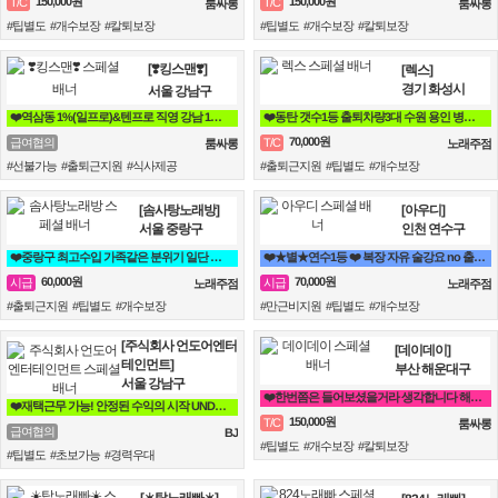
150,000원
150,000원
T/C
T/C
룸싸롱
룸싸롱
#팁별도 #개수보장 #칼퇴보장
#팁별도 #개수보장 #칼퇴보장
[❣️킹스맨❣️]
[렉스]
경기 화성시
서울 강남구
❤️역삼동 1%(일프로)&텐프로 직영 강남 1등❤️ 강남 룸알바
❤️동탄 갯수1등 출퇴차량3대 수원 용인 병점 동탄 오산❤️
70,000원
급여협의
T/C
룸싸롱
노래주점
#선불가능 #출퇴근지원 #식사제공
#출퇴근지원 #팁별도 #개수보장
[솜사탕노래방]
[아우디]
서울 중랑구
인천 연수구
❤️중랑구 최고수입 가족같은 분위기 일단 전화주세요^^❤️
❤️★별★연수1등 ❤️ 복장 자유 술강요 no 출퇴근 가능❤️
60,000원
70,000원
시급
시급
노래주점
노래주점
#출퇴근지원 #팁별도 #개수보장
#만근비지원 #팁별도 #개수보장
[주식회사 언도어엔터
[데이데이]
테인먼트]
부산 해운대구
서울 강남구
❤️한번쯤은 들어보셨을거라 생각합니다 해운대 하면 퀄리티 입니다❤️
❤️재택근무 가능! 안정된 수익의 시작 UNDOOR 법인소속 인플루언서 채용❤️
150,000원
T/C
룸싸롱
급여협의
BJ
#팁별도 #개수보장 #칼퇴보장
#팁별도 #초보가능 #경력우대