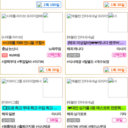
2회 180일
1회 30일
[시애틀 라이브]
[에블린 인터네셔날]
⭐시애틀 7080 언니들 구함⭐
(해외 여성알바)❤️❤️캐나다 벤쿠버 VIP 비지니스 고수익 가능!❤️❤️
충남 논산시
노래주점
해외 캐나다
마사지
선택안함
선택안함
T/C
60,000원
급여협의
일
일
#경력우대 #투잡알바 #아가씨
#식사제공 #팁별도 #개수보장
1회 30일
1회 30일
[카와이그룹]
[에블린 인터네셔날]
⭕[도쿄 최고 우대 최고 수입 최고 안전 보장]⭕ 해외 일본 유흥알바
❤️대만 싱가폴 1등 에스코트 전문회사❤️
해외 일본
마사지
해외 싱가포르
기타
180일
30일
급여협의
급여협의
#원룸제공 #출퇴근지원 #식사제공
#아가씨 #미씨 #에이스우대