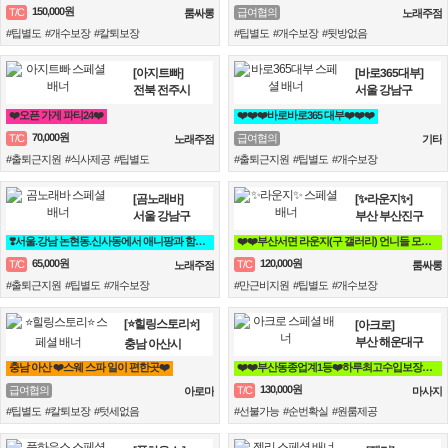
150,000원
T/C
급여협의
룸싸롱
노래주점
#팁별도 #개수보장 #칼퇴보장
#팁별도 #개수보장 #뒷방없음
[아지트빠]
[바로365대부]
전북 전주시
서울 강남구
❤️오픈 가게 파티24❤️
❤️❤️❤️바로바로365 대부❤️❤️❤️
70,000원
T/C
급여협의
노래주점
기타
#출퇴근지원 #식사제공 #팁별도
#출퇴근지원 #팁별도 #개수보장
[곰노래바]
[✨라운지✨]
서울 강남구
부산 부산진구
❣️서울.강남 논현동.신사동에서 애니팡과 함께할 가족모집❣️
❤️❤️부산서면 라운지(구 갤러리) 언니들 모십니다❤️❤️
65,000원
120,000원
T/C
T/C
노래주점
룸싸롱
#출퇴근지원 #팁별도 #개수보장
#만근비지원 #팁별도 #개수보장
[⭐힐링스토리⭐]
[아크로]
부산 해운대구
충남 아산시
충남 아산 ❤️스웨 스파 일이 편한곳❤️
❤️❤️부산동종업계1등❤️하루최고수입보장❤️❤️
130,000원
급여협의
T/C
아로마
마사지
#팁별도 #칼퇴보장 #텃세없음
#선불가능 #순번확실 #원룸제공