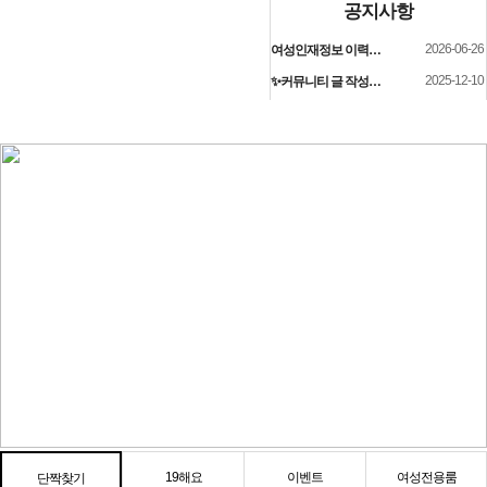
2026-08-03
공지사항
2026-06-26
여성인재정보 이력서 등록시 유료광고주님께 인재정보 문자갑니다!
2025-12-10
✨커뮤니티 글 작성시 보조배터리 증정!✨
19해요
이벤트
여성전용룸
단짝찾기