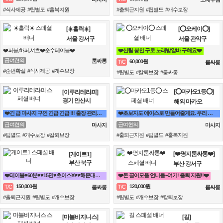
#식사제공 #팁별도 #홀복지원
#출퇴근지원 #팁별도 #개수보장
[☀️홀릭☀️]
[⭕오케이⭕]
서울 강서구
서울 관악구
❤️퍼블,하퍼,셔츠❤️순수테이블❤️
❤️신림 봉천 구로 노래방알바 구해요❤️
급여협의
룸싸롱
60,000원
T/C
룸싸롱
#순번확실 #식사제공 #개수보장
#팁별도 #칼퇴보장 #룸싸롱
[⭕마카오1등⭕]
[이루리테라피]
경기 안산시
해외 마카오
❤️긴 급 마사지 구인 긴급 긴급 !!! 출장 관리사 구인❤️
❤️초보자도 에이스로 만들어줄게요. 우리 가게 오면, 수입 부터 다릅니다.❤️
급여협의
급여협의
마사지
마사지
#팁별도 #개수보장 #칼퇴보장
#출퇴근지원 #팁별도 #홀복지원
[❤️명지룸싸롱❤️]
[게이트1]
부산 북구
부산 강서구
❤️테이블♥60분♥♥15만♥초이스X♥♥해운대서면연산동동래하단온천장룸빠룸싸롱❤️
❤️돈 끌어모을 언니들~여기! 출퇴 지원!!❤️
150,000원
120,000원
T/C
T/C
룸싸롱
룸싸롱
#출퇴근지원 #팁별도 #개수보장
#팁별도 #개수보장 #칼퇴보장
[마블비지니스]
[길]