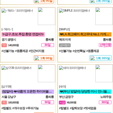
1회 90일
1회 365일
[✅체리✅]
[SIMPLE]
✨급구.초보.투잡.환영 면접비✨
❤️LA 최고페이 최고우대 No.1 가게에서 직원 모집합니다❤️
경기 광명시
룸싸롱
해외 미국
룸싸롱
90일
선택안함
T/C
140,000원
급여협의
일
#선불가능 #원룸제공 #만근비지원
#선불가능 #순번확실 #원룸제공
1회 90일
1회 365일
[삼구39]
[새야]
(밤알바) ❤️새롭게 오픈한 하이퍼블릭 샤이니 입니다!!!❤️
❤️(부산 밤알바) 당당한 미시 언니들 구함❤️동래 노래방알바
서울 강남구
룸싸롱
부산 금정구
노래주점
90일
365일
T/C
100,000원
시급
40,000원
#팁별도 #개수보장 #푸쉬가능
#팁별도 #칼퇴보장 #텃세없음