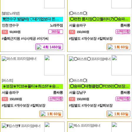
[별밤노래방]
[⭕퍼스트⭕]
❣️(연수구 밤알바) ♡대기업보다 돈더벌자 젊은실장♡❣️
⭕편한 룸지정⭕고퀄리티乃⭕송파구⭕방이동⭕잠실⭕석촌동⭕강남구⭕서초구⭕논현동
인천 연수구
노래주점
서울 송파구
룸싸롱
365일
선택안함
T/C
50,000원
T/C
150,000원
일
#출퇴근지원 #식사제공 #아가씨
#팁별도 #개수보장 #칼퇴보장
4회 1460일
1회 60일
[퍼스트]
[⭕퍼스트⭕]
☀️보장☀️TC15☀️풀티☀️최소5T☀️송파방이잠실석촌☀️강남역삼☀️선릉
⭕송파⭕대형클럽⭕TC15만⭕보장⭕최소5개⭕송파⭕방이⭕잠실⭕석촌⭕강남⭕역삼⭕선릉⭕
서울 송파구
룸싸롱
서울 강남구
룸싸롱
선택안함
선택안함
T/C
150,000원
T/C
150,000원
일
일
#팁별도 #개수보장 #칼퇴보장
#팁별도 #개수보장 #칼퇴보장
1회 60일
1회 60일