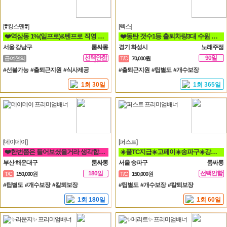
[❣️킹스맨❣️]
[렉스]
❤️역삼동 1%(일프로)&텐프로 직영 강남 1등❤️ 강남 룸알바
❤️동탄 갯수1등 출퇴차량3대 수원 용인 병점 동탄 오산❤️
서울 강남구
룸싸롱
경기 화성시
노래주점
선택안함
90일
급여협의
T/C
70,000원
일
#선불가능 #출퇴근지원 #식사제공
#출퇴근지원 #팁별도 #개수보장
1회 30일
1회 365일
[데이데이]
[퍼스트]
❤️한번쯤은 들어보셨을거라 생각합니다 해운대 하면 퀄리티 입니다❤️
☀️풀TC지급☀️고페이☀️송파구☀️강남구☀️분당☀️가락동☀️역삼동☀️논현동☀️강동구☀️
부산 해운대구
룸싸롱
서울 송파구
룸싸롱
180일
선택안함
T/C
150,000원
T/C
150,000원
일
#팁별도 #개수보장 #칼퇴보장
#팁별도 #개수보장 #칼퇴보장
1회 180일
1회 60일