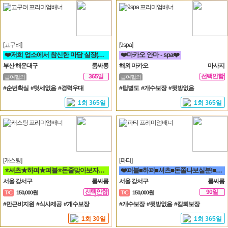
[고구려]
[9spa]
❤️저희 업소에서 참신한 마담 실장(멤버) 영업진 구좌 사장님들을 모십니다❤️
❤️마카오 안마 - spa❤️
부산 해운대구
룸싸롱
해외 마카오
마사지
365일
선택안함
급여협의
급여협의
일
#순번확실 #텃세없음 #경력우대
#팁별도 #개수보장 #뒷방없음
1회 365일
1회 365일
[캐스팅]
[파티]
⭐셔츠★하퍼★퍼블⭐돈줄맞아보자★갯수보장★술강요NO★출퇴근자유⭐
❤️퍼블■하퍼■셔츠■돈쭐나보실분!■술강요X■출퇴근맘대로■갯수보장❤️
서울 강서구
룸싸롱
서울 강서구
룸싸롱
선택안함
90일
T/C
150,000원
T/C
150,000원
일
#만근비지원 #식사제공 #개수보장
#개수보장 #뒷방없음 #칼퇴보장
1회 30일
1회 365일