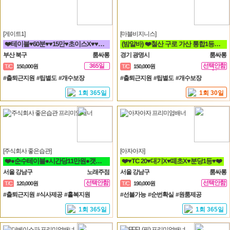
[게이트1]
[마블비지니스]
❤️테이블♥60분♥♥15만♥초이스X♥♥해운대서면연산동동래하단온천장룸빠룸싸롱❤️
(밤알바) ❤️철산 구로 가산 통합1등❤️신규모집❤️ 룸알바
부산 북구
룸싸롱
경기 광명시
룸싸롱
365일
선택안함
T/C
150,000원
T/C
150,000원
일
#출퇴근지원 #팁별도 #개수보장
#출퇴근지원 #팁별도 #개수보장
1회 365일
1회 30일
[주식회사 좋은습관]
[아자아자]
❤️●순수테이블●시간당11만원●갯수보장제●❤️
❤️♥TC 20♥대기X♥떼초X♥분당1등♥❤️
서울 강남구
노래주점
서울 강남구
룸싸롱
선택안함
선택안함
T/C
120,000원
T/C
190,000원
일
일
#출퇴근지원 #식사제공 #홀복지원
#선불가능 #순번확실 #원룸제공
1회 365일
1회 365일