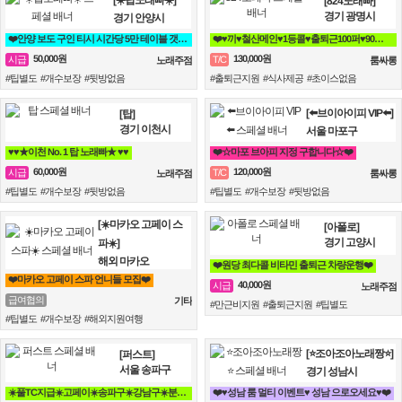
[☀️탑노래빠☀️]
[824노래빠]
경기 광명시
경기 안양시
❤️안양 보도 구인 티시 시간당 5만 테이블 갯수 보장❤️
❤️♥끼♥철산메인♥1등콜♥출퇴근100퍼♥90분 13만♥때초X♥❤️
50,000원
130,000원
시급
T/C
노래주점
룸싸롱
#팁별도 #개수보장 #뒷방없음
#출퇴근지원 #식사제공 #초이스없음
[⬅️브이아이피 VIP⬅️]
[탑]
경기 이천시
서울 마포구
♥️♥️★이천 No. 1 탑 노래빠★ ♥️♥️
❤️☆마포 브아피 지정 구합니다☆❤️
60,000원
120,000원
시급
T/C
노래주점
룸싸롱
#팁별도 #개수보장 #뒷방없음
#팁별도 #개수보장 #뒷방없음
[☀️마카오 고페이 스
[아폴로]
경기 고양시
파☀️]
해외 마카오
❤️원당 최다콜 비타민 출퇴근 차량운행❤️
❤️마카오 고페이 스파 언니들 모집❤️
40,000원
시급
노래주점
급여협의
기타
#만근비지원 #출퇴근지원 #팁별도
#팁별도 #개수보장 #해외지원여행
[⭐조아조아노래짱⭐]
[퍼스트]
서울 송파구
경기 성남시
☀️풀TC지급☀️고페이☀️송파구☀️강남구☀️분당☀️가락동☀️역삼동☀️논현동☀️강동구☀️
❤️♥성남 룸 멀티 이벤트♥ 성남 으로오세요♥❤️