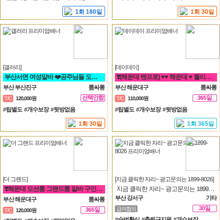
1회 180일
1회 30일
[갤러리]
[데이데이]
부산서면 여성알바 ❤️공주님들 도와주세요^^❤️
❣️(해운대 텐프로) ♥♥ 해운대 ♥ 퀄리티룸 알바 ♥ 룸빠 ♥1번 ♥♥❣️ 룸알바 쩜오
부산 부산진구
룸싸롱
부산 해운대구
룸싸롱
선택안함
365일
T/C
120,000원
T/C
110,000원
일
#팁별도 #개수보장 #뒷방없음
#팁별도 #개수보장 #뒷방없음
1회 30일
1회 365일
[더 그랜드]
[지금 클릭한 자리~ 광고문의는 1899-8026]
❣️해운대 오션룸 그랜드룸 알바 구인❣️면접비❣️만근비❣️소개비❣️마이킹❣️차비 지원❣️
지금 클릭한 자리~ 광고문의는 1899-8026
부산 강서구
기타
부산 해운대구
룸싸롱
30일
급여협의
365일
T/C
120,000원
#순번확실 #출퇴근지원 #개수보장