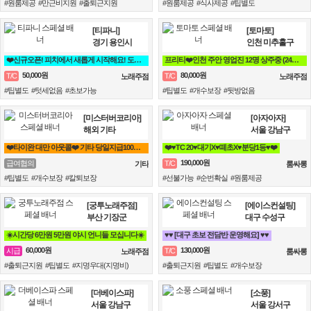
#원룸제공 #만근비지원 #출퇴근지원
#원룸제공 #식사제공 #팁별도
[티파니]
[토마토]
경기 용인시
인천 미추홀구
❤️신규오픈! 피치에서 새롭게 시작해요! 도와주세요!❤️
프리티❤️인천 주안 영업진 12명 상주중 (24시간 영업)❤️
50,000원
80,000원
T/C
T/C
노래주점
노래주점
#팁별도 #텃세없음 #초보가능
#팁별도 #개수보장 #뒷방없음
[미스터버코리아]
[아자아자]
해외 기타
서울 강남구
❤️타이완 대만 아웃콜❤️ 기타 당일지급100% 해외
❤️♥TC 20♥대기X♥떼초X♥분당1등♥❤️
190,000원
급여협의
T/C
기타
룸싸롱
#팁별도 #개수보장 #칼퇴보장
#선불가능 #순번확실 #원룸제공
[궁투노래주점]
[에이스컨설팅]
부산 기장군
대구 수성구
☀️시간당 6만원 5만원 야시 언니들 모십니다☀️
♥️♥️ [대구 초보 전담반 운영해요] ♥️♥️
60,000원
130,000원
시급
T/C
노래주점
룸싸롱
#출퇴근지원 #팁별도 #지명우대(지명비)
#출퇴근지원 #팁별도 #개수보장
[더베이스파]
[소풍]
서울 강남구
서울 강서구