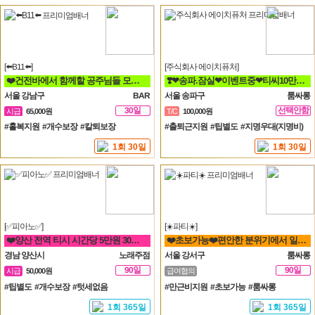
[⬅️B11⬅️]
[주식회사 에이치퓨처]
❤️건전바에서 함께할 공주님들 모집합니다❤️
❣️❤송파.잠실❤이벤트중❤티씨10만❤평균10개❤❣️
서울 강남구
BAR
서울 송파구
룸싸롱
30일
선택안함
시급
65,000원
T/C
100,000원
일
#홀복지원 #개수보장 #칼퇴보장
#출퇴근지원 #팁별도 #지명우대(지명비)
1회 30일
1회 30일
[✅피아노✅]
[☀️파티☀️]
❤️양산 전역 티시 시간당 5만원 30세 ~ 50세❤️
❤️초보가능❤️편안한 분위기에서 일하실분❤️
경남 양산시
노래주점
서울 강서구
룸싸롱
90일
90일
시급
50,000원
급여협의
#팁별도 #개수보장 #텃세없음
#만근비지원 #초보가능 #룸싸롱
1회 365일
1회 365일