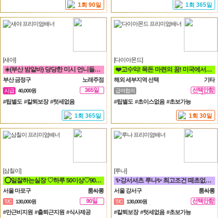
1회 90일
1회 365일
[새야]
[다이아몬드]
☀️(부산 밤알바) 당당한 미시 언니들 구함☀️ 노래방알바
❤️고수익! 목돈 마련의 꿈! 미국에서 이루세요❤️
부산 금정구
노래주점
해외 세부지역 선택
기타
365일
선택안함
시급
40,000원
급여협의
일
#팁별도 #칼퇴보장 #텃세없음
#팁별도 #초이스없음 #초보가능
1회 365일
1회 30일
[삼칠이]
[루나]
⭕일잘하는실장 ♡하루 50이상♡90분♡ 당일지급♡훈훈⭕
✨강서셔츠 루나✨ 최고조건 떼초없음! 케어보장! 60분 풀티13✨
서울 마포구
룸싸롱
서울 강서구
룸싸롱
90일
선택안함
T/C
130,000원
T/C
130,000원
일
#만근비지원 #출퇴근지원 #식사제공
#칼퇴보장 #텃세없음 #초보가능