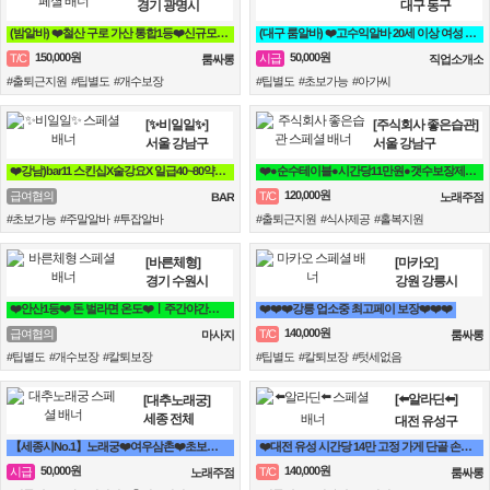
경기 광명시
대구 동구
(밤알바) ❤️철산 구로 가산 통합1등❤️신규모집❤️ 룸알바
(대구 룸알바) ❤️고수익알바 20세 이상 여성 누구나 비밀보장❤️
150,000원
50,000원
T/C
시급
룸싸롱
직업소개소
#출퇴근지원 #팁별도 #개수보장
#팁별도 #초보가능 #아가씨
[✨비일일✨]
[주식회사 좋은습관]
서울 강남구
서울 강남구
❤️강남)bar11 스킨십X술강요X 일급40~80약속 토킹바 꿀알바❤️
❤️●순수테이블●시간당11만원●갯수보장제●❤️
120,000원
급여협의
T/C
BAR
노래주점
#초보가능 #주말알바 #투잡알바
#출퇴근지원 #식사제공 #홀복지원
[바른체형]
[마카오]
경기 수원시
강원 강릉시
❤️안산1등❤️ 돈 벌라면 온도❤️ㅣ주간야간ㅣ자유근무ㅣ알바 대환영
❤️❤️❤️강릉 업소중 최고페이 보장❤️❤️❤️
140,000원
급여협의
T/C
마사지
룸싸롱
#팁별도 #개수보장 #칼퇴보장
#팁별도 #칼퇴보장 #텃세없음
[⬅️알라딘⬅️]
[대추노래궁]
세종 전체
대전 유성구
【세종시No.1】노래궁❤️여우삼촌❤️초보환영❤️가족분위기❤️365일출근
❤️대전 유성 시간당 14만 고정 가게 단골 손님 위주 / 고급 손님 많음 / 고수익 보장❤️
50,000원
140,000원
시급
T/C
노래주점
룸싸롱