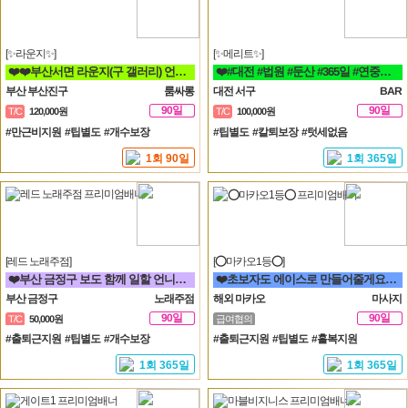
[✨라운지✨]
[✨메리트✨]
❤️❤️부산서면 라운지(구 갤러리) 언니들 모십니다❤️❤️
❤️#대전 #법원 #둔산 #365일 #연중무휴 #초보자환영 #당일지급 #텃세❤️
부산 부산진구
룸싸롱
대전 서구
BAR
90일
90일
T/C
120,000원
T/C
100,000원
#만근비지원 #팁별도 #개수보장
#팁별도 #칼퇴보장 #텃세없음
1회 90일
1회 365일
[레드 노래주점]
[⭕마카오1등⭕]
❤️부산 금정구 보도 함께 일할 언니들 모집 노래방알바❤️
❤️초보자도 에이스로 만들어줄게요. 우리 가게 오면, 수입 부터 다릅니다.❤️
부산 금정구
노래주점
해외 마카오
마사지
90일
90일
T/C
50,000원
급여협의
#출퇴근지원 #팁별도 #개수보장
#출퇴근지원 #팁별도 #홀복지원
1회 365일
1회 365일