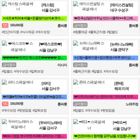
[캐스팅]
[에이스컨설팅]
서울 강서구
대구 수성구
⭐셔츠★하퍼★퍼블⭐돈줄맞아보자★갯수보장★술강요NO★출퇴근자유⭐
❤️돈욕심많은여우님 반드시클릭!♥♥최고페이♥♥당일지급❤️
150,000원
T/C
급여협의
룸싸롱
룸싸롱
#만근비지원 #식사제공 #개수보장
#원룸제공 #출퇴근지원 #팁별도
[❤️에스코트❤️]
[뉴허니노래빠]
서울 관악구
서울 강남구
❤️❤️❤️❤️❤️외국인 에스코트❤️❤️❤️❤️❤️ 강남 여성알바 고소득알바
⭐신림⭐출퇴지원⭐점프환영⭐하루 50이상 급전 가능
급여협의
급여협의
마사지
룸싸롱
#팁별도 #개수보장 #칼퇴보장
#출퇴근지원 #팁별도 #개수보장
[파티]
[폰테]
서울 강서구
해외 미국
❤️퍼블■하퍼■셔츠■돈쭐나보실분!■술강요X■출퇴근맘대로■갯수보장❤️
❤️미국 라스베가스 문라이트 가라오케 도우미 언니들 구합니다^^❤️
150,000원
T/C
급여협의
룸싸롱
노래주점
#개수보장 #뒷방없음 #칼퇴보장
#팁별도 #개수보장 #뒷방없음
[⬅️B11⬅️]
[두바이노래바]
서울 강서구
서울 강남구
❤️24시 영업 갯수무한 3대째 내려오는 가업을 이어받아 젊은실장 3명❤️
❤️건전바에서 함께할 공주님들 모집합니다❤️