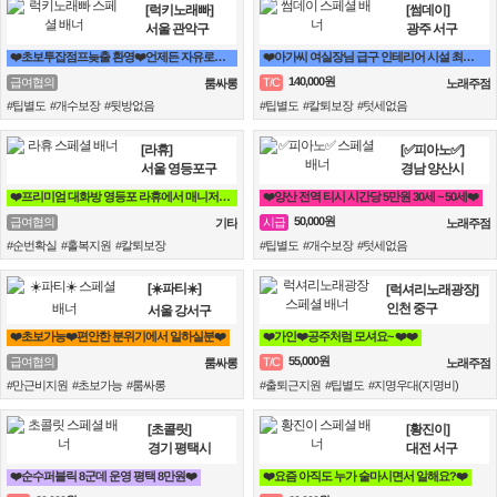
[럭키노래빠]
[썸데이]
서울 관악구
광주 서구
❤️초보투잡점프늦출 환영❤️언제든 자유로운 곳❤️
❤️아가씨 여실장님 급구 인테리어 시설 최상 자율출퇴❤️
140,000원
급여협의
T/C
룸싸롱
노래주점
#팁별도 #개수보장 #뒷방없음
#팁별도 #칼퇴보장 #텃세없음
[라휴]
[✅피아노✅]
서울 영등포구
경남 양산시
❤️프리미엄 대화방 영등포 라휴에서 매니저 모집합니다❤️
❤️양산 전역 티시 시간당 5만원 30세 ~ 50세❤️
50,000원
급여협의
시급
기타
노래주점
#순번확실 #홀복지원 #칼퇴보장
#팁별도 #개수보장 #텃세없음
[☀️파티☀️]
[럭셔리노래광장]
인천 중구
서울 강서구
❤️초보가능❤️편안한 분위기에서 일하실분❤️
❤️가인❤️공주처럼 모셔요~ ❤️❤️
55,000원
급여협의
T/C
룸싸롱
노래주점
#만근비지원 #초보가능 #룸싸롱
#출퇴근지원 #팁별도 #지명우대(지명비)
[초콜릿]
[황진이]
경기 평택시
대전 서구
❤️순수퍼블릭 8군데 운영 평택 8만원❤️
❤️요즘 아직도 누가 술마시면서 일해요?❤️