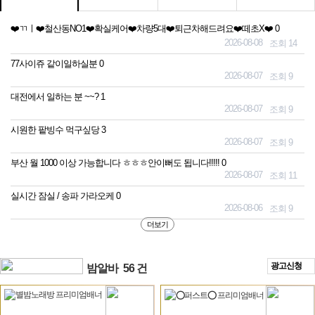
❤️ㄲㅣ❤️철산동NO1❤️확실케어❤️차량5대❤️퇴근차해드려요❤️떼초X❤️
0
2026-08-08
조회 14
77사이쥬 같이일하실분
0
2026-08-07
조회 9
대전에서 일하는 분 ~~?
1
2026-08-07
조회 9
시원한 팥빙수 먹구싶당
3
2026-08-07
조회 9
부산 월 1000 이상 가능합니다 ㅎㅎㅎ안이뻐도 됩니다!!!!!
0
2026-08-07
조회 11
실시간 잠실 / 송파 가라오케
0
2026-08-06
조회 9
더보기
광고신청
밤알바
56 건