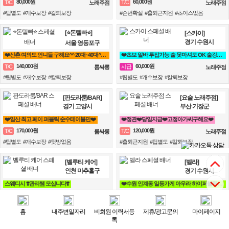
80,000원
60,000원
T/C
T/C
노래주점
노래주점
#팁별도 #개수보장 #칼퇴보장
#순번확실 #출퇴근지원 #초이스없음
[⭐돈텔빠⭐]
[스카이]
경기 수원시
서울 영등포구
❤️신촌 여의도 언니들 구해요^^ 20대~40대^^ 착한 언니들 에이스 환영❤️
❤️초보 알바 투잡가능 술 못마셔도 OK 술강요X 안드셔도 됩니다.❤️
140,000원
60,000원
T/C
시급
룸싸롱
노래주점
#팁별도 #개수보장 #칼퇴보장
#팁별도 #개수보장 #칼퇴보장
[판도라룸/BAR]
[요술 노래주점]
경기 고양시
부산 기장군
❤️일산 최고 페이 퍼블릭 순수테이블만❤️
❤️정관❤️당일지급❤️고정아가씨구해요❤️
170,000원
120,000원
T/C
T/C
룸싸롱
노래주점
#팁별도 #개수보장 #뒷방없음
#출퇴근지원 #팁별도 #칼퇴보장
[벨루티 케어]
[벨라]
인천 미추홀구
경기 수원시
스웨디시 ❣️관리쌤 모십니다❣️
❤️수원 인계동 일등가게 아우라 하이퍼블릭/가라오케 언니가 잘 챙겨줄께!!!❤️
80,000원
120,000원
T/C
T/C
마사지
노래주점
#순번확실 #팁별도 #텃세없음
#식사제공 #칼퇴보장 #텃세없음
홈
내주변일자리
비회원 이력서등
제휴/광고문의
마이페이지
록
[⭕다이아⭕]
[오름컴퍼니]