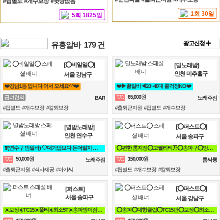
#팁별도 #개수보장 #뒷방없음
1회 30일
5회 1825일
광고신청
유흥알바
179 건
[⭕비일일⭕]
[딜노래밤]
인천 미추홀구
서울 강남구
❤️강남1등 입니다 어서 오세요^^❤️
❤️▶꿀알바◀20~40대 콜걱정NO❤️
65,000원
급여협의
T/C
BAR
노래주점
#팁별도 #개수보장 #칼퇴보장
#출퇴근지원 #팁별도 #개수보장
[⭕퍼스트⭕]
[별밤노래방]
인천 연수구
서울 송파구
❣️(연수구 밤알바) ♡대기업보다 돈더벌자 젊은실장♡❣️
⭕편한 룸지정⭕고퀄리티乃⭕송파구⭕방이동⭕잠실⭕석촌동⭕강남구⭕서초구⭕논현동
50,000원
150,000원
T/C
T/C
노래주점
룸싸롱
#출퇴근지원 #식사제공 #아가씨
#팁별도 #개수보장 #칼퇴보장
[⭕퍼스트⭕]
[퍼스트]
서울 송파구
서울 강남구
☀️보장☀️TC15☀️풀티☀️최소5T☀️송파방이잠실석촌☀️강남역삼☀️선릉
⭕송파⭕대형클럽⭕TC15만⭕보장⭕최소5개⭕송파⭕방이⭕잠실⭕석촌⭕강남⭕역삼⭕선릉⭕