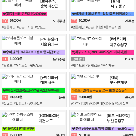
[풀하우스 ]
[젤리]
충북 괴산군
대구 동구
❤️[급구] 노래 도우미 TC 60000❤️
❤️아가씨 초미시 전문!!정말 좋은 인연이 여기 있어용!!❤️
60,000원
50,000원
T/C
T/C
노래주점
노래주점
#원룸제공 #만근비지원 #팁별도
#원룸제공 #만근비지원 #출퇴근지원
[❣️아로마❣️]
[✅더뉴윈✅]
서울 송파구
대구 수성구
❤️송파권 최고 대우 TC 이벤트 중 시급 11만원❤️
❣️(대구 마사지) ♥♥♥ 고수익알바 매니저,관리사 급구 ♥♥♥❣️
110,000원
T/C
급여협의
노래주점
마사지
#팁별도 #개수보장 #뒷방없음
#개수보장 #텃세없음 #숙식제공
[✨메리트✨]
[차넬]
대전 서구
부산 연제구
❤️#대전 #법원 #둔산 #365일 #연중무휴 #초보자환영 #당일지급 #텃세❤️
✨초보 · 경력 공주님들 모두 환영 연산동 1등업소✨
100,000원
100,000원
T/C
T/C
BAR
룸싸롱
#팁별도 #칼퇴보장 #텃세없음
#만근비지원 #지명우대(지명비) #텃세없음
[✨휴테라피✨]
[레드 노래주점]
대전 서구
부산 금정구
❤️대전NO1 휴테라피❤️
❤️부산 금정구 보도 함께 일할 언니들 모집 노래방알바❤️
150,000원
50,000원
T/C
T/C
마사지
노래주점