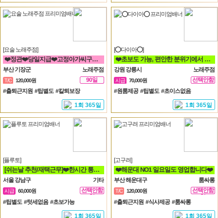
[요술 노래주점]
[⭕다이아⭕]
❤️정관❤️당일지급❤️고정아가씨구해요❤️
❤️초보도 가능, 편안한 분위기에서 함께 일할분 찾습니다❤️
부산 기장군
노래주점
강원 강릉시
노래주점
90일
선택안함
T/C
120,000원
시급
70,000원
일
#출퇴근지원 #팁별도 #칼퇴보장
#원룸제공 #팁별도 #초이스없음
1회 365일
1회 365일
[플루토]
[고구려]
[쉬는날 추천/재택근무]❤️한시간 통화시 64,800원❤️당일지급❤️영상통화
❤️해운대 NO1 일요일도 영업합니다❤️
서울 강남구
기타
부산 해운대구
룸싸롱
선택안함
선택안함
시급
60,000원
T/C
120,000원
일
일
#팁별도 #텃세없음 #초보가능
#출퇴근지원 #식사제공 #룸싸롱
1회 365일
1회 365일