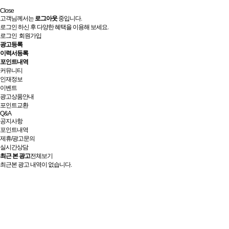
Close
고객님께서는
로그아웃
중입니다.
로그인 하신 후 다양한 혜택을 이용해 보세요.
로그인
회원가입
광고등록
이력서등록
포인트내역
커뮤니티
인재정보
이벤트
광고상품안내
포인트교환
Q&A
공지사항
포인트내역
제휴/광고문의
실시간상담
최근 본 광고
전체보기
최근본 광고 내역이 없습니다.