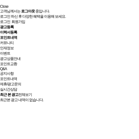
Close
고객님께서는
로그아웃
중입니다.
로그인 하신 후 다양한 혜택을 이용해 보세요.
로그인
회원가입
광고등록
이력서등록
포인트내역
커뮤니티
인재정보
이벤트
광고상품안내
포인트교환
Q&A
공지사항
포인트내역
제휴/광고문의
실시간상담
최근 본 광고
전체보기
최근본 광고 내역이 없습니다.