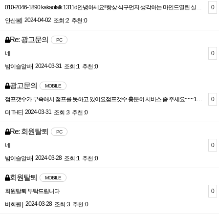
0
010-2046-1890 kakaotalk 1311d안녕하세요!!항상 식구먼저 생각하는 마인드열린 실장과 돈방석에 앉아보실 식구들을 모집하고 있습니다안산 고잔동에서 일 제일 많고 편하게 놀면서 돈벌어가실수 있으실거예요!!1.모집대상20세이상 나이 외모 크게 상관없습니다!대학생 알바 및 직장인(투잡가능)휴학생 초보등등 모두 환영합니다! 2.페이TC 5만 + 알파 최소 8시간이상 가능합니다당연히 당일 지급합니다!3.하시는일간단한 토킹 및 응대(ㅌ ㅓ치 및 술강요 절대없습니다)4.복장츄리닝에 쓰레빠만 아니시면 됩니다5.지역 근무시간 안산 고잔신도시 중앙역 고잔역 10분거리오후 6시부터 출 퇴근자유 출 퇴근차량운행 출근 강요안해요!출근확인 카톡/문자 안합니다! 개개인의 프라이버시 존중해드립니다.출근 매일 할필요있나요? 돈떨어지면 나오세요!(편한시간에 따라 자유롭게 출 퇴근시켜드립니다!)멀리서 오시는분 차비 지원해드려요!다년간 안산 신도시에 자리잡아 일도 많고 가게들 사정도 잘 알아확실한 진상 아닌방에 알맞게 넣어드립니다마인드열린 실장과 함께 재밌게 돈많이 버실분연락 한번 꼭 주시면 감사하겠습니다!24시간 언제든 전화 문자 카톡 주시면 친절히 답해드리겠습니다!010-2046-1890kakaotalk 1311d
|
2024-04-02
안산봄
조회 :2
추천 :0
Re: 광고문의
PC
0
네
|
2024-03-31
밤이슬알바
조회 :1
추천 :0
광고문의
MOBILE
0
점프갯수가 부족해서 점프를 못하고 있어요점프갯수 충분히 서비스 좀 주세요~~~1번아이디 rusdlekrus2번아이디 rusdlekrus663번아이디 kenzokuma입니나충분히 부탁해요 수고하세요
|
2024-03-31
더 THE
조회 :3
추천 :0
Re: 회원탈퇴
PC
0
네
|
2024-03-28
밤이슬알바
조회 :1
추천 :0
회원탈퇴
MOBILE
0
회원탈퇴 부탁드립니다
2024-03-28
비회원 |
조회 :3
추천 :0