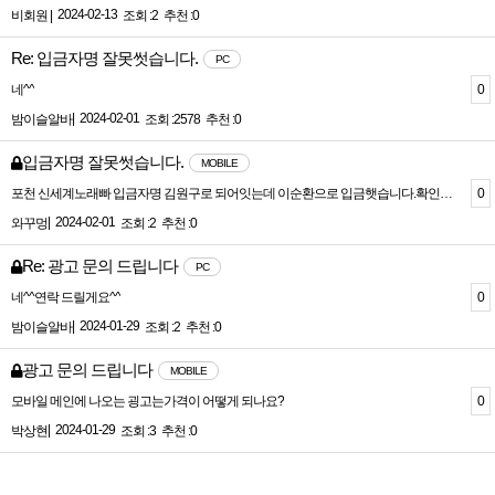
2024-02-13
비회원 |
조회 :2
추천 :0
Re: 입금자명 잘못썻습니다.
PC
0
네^^
|
2024-02-01
밤이슬알바
조회 :2578
추천 :0
입금자명 잘못썻습니다.
MOBILE
0
포천 신세계노래빠 입금자명 김원구로 되어잇는데 이순환으로 입금햇습니다.확인부탁드립니다.광고수정하려는데 가게이름 신세계노래빠로수정해주시고 광고내용에 티씨 6만원으로수정부탁드립니다
|
2024-02-01
와꾸멍
조회 :2
추천 :0
Re: 광고 문의 드립니다
PC
0
네^^연락 드릴게요^^
|
2024-01-29
밤이슬알바
조회 :2
추천 :0
광고 문의 드립니다
MOBILE
0
모바일 메인에 나오는 굉고는가격이 어떻게 되나요?
|
2024-01-29
박상현
조회 :3
추천 :0