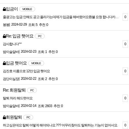
입금이
MOBILE
0
줄광고는 입금 안해도 공고 올라가는데제가 입금을 해버렸어요환불 요청 합니다카카오 3333-12-2354111 김나은업체 연가
|
2024-02-29
봉봉
조회 :5
추천 :0
Re: 입금 햇어요
PC
0
감사합니다^^
|
2024-02-23
밤이슬알바
조회 :1
추천 :0
입금 햇어요
MOBILE
0
김진호 이름으로 12만 입금 햇어요
|
2024-02-22
검단이실장
조회 :2
추천 :0
Re: 회원탈퇴
PC
0
탈퇴 처리 해드렷어요
|
2024-02-14
밤이슬알바
조회 :2603
추천 :0
회원탈퇴
PC
0
하고싶은데요 탈퇴 어떻게 해야되나요.??? 어무리찾아도 탈퇴하는 기능이 없어서요.