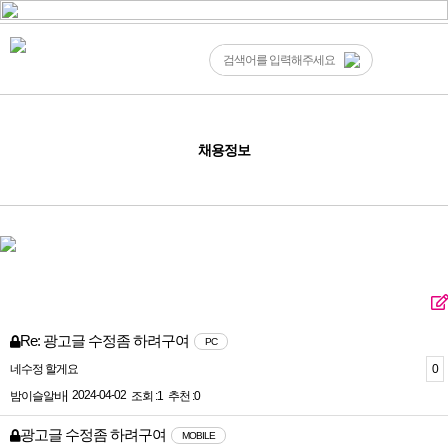
채용정보
Re: 광고글 수정좀 하려구여
PC
0
네수정 할게요
|
2024-04-02
밤이슬알바
조회 :1
추천 :0
광고글 수정좀 하려구여
MOBILE