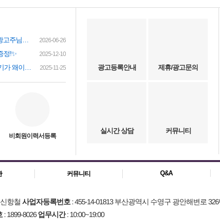
여성인재정보 이력서 등록시 유료광고주님께 인재정보 문자갑니다!
2026-06-26
증정!✨
2025-12-10
(챗gpt) 요즘 유흥업소 아가씨 구하기가 왜이리 힘들까요? 원인이 무엇이 잇을까요?
광고등록안내
제휴/광고문의
2025-11-25
실시간 상담
커뮤니티
비회원이력서등록
Q&A
관
커뮤니티
: 신항철
사업자등록번호
: 455-14-01813 부산광역시 수영구 광안해변로 326
호
: 1899-8026
업무시간
: 10:00~19:00