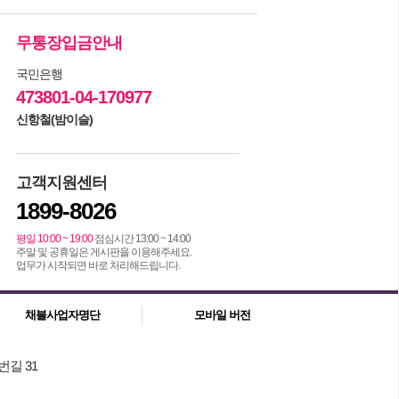
무통장입금안내
국민은행
473801-04-170977
신항철(밤이슬)
고객지원센터
1899-8026
평일 10:00 ~ 19:00
점심시간 13:00 ~ 14:00
주말 및 공휴일은 게시판을 이용해주세요.
업무가 시작되면 바로 처리해드립니다.
채불사업자명단
모바일 버전
번길 31