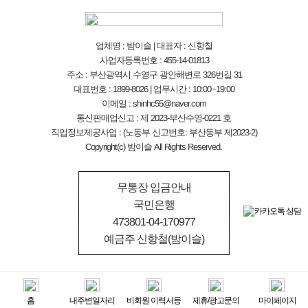
업체명 : 밤이슬 | 대표자 : 신항철
사업자등록번호 : 455-14-01813
주소 : 부산광역시 수영구 광안해변로 326번길 31
대표번호 : 1899-8026 | 업무시간 : 10:00~19:00
이메일 : shinhc55@naver.com
통신판매업신고 : 제 2023-부산수영-0221 호
직업정보제공사업 : (노동부 신고번호: 부산동부 제2023-2)
Copyright(c) 밤이슬 All Rights Reserved.
무통장 입금안내
국민은행
473801-04-170977
예금주 신항철(밤이슬)
홈
내주변일자리
비회원 이력서등
제휴/광고문의
마이페이지