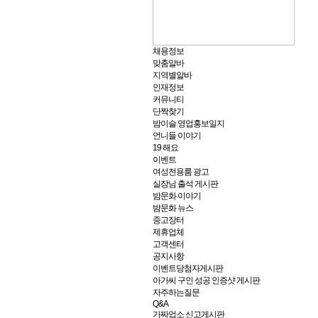
채용정보
맞춤알바
지역별알바
인재정보
커뮤니티
단짝찾기
밤이슬 영업홍보일지
언니들 이야기
19 해요
이벤트
여성전용룸 광고
실장님 출석 게시판
밤문화 이야기
밤문화 뉴스
중고장터
제휴업체
고객센터
공지사항
이벤트당첨자게시판
아가씨 구인 성공 인증샷 게시판
자주하는질문
Q&A
가짜업소 신고게시판