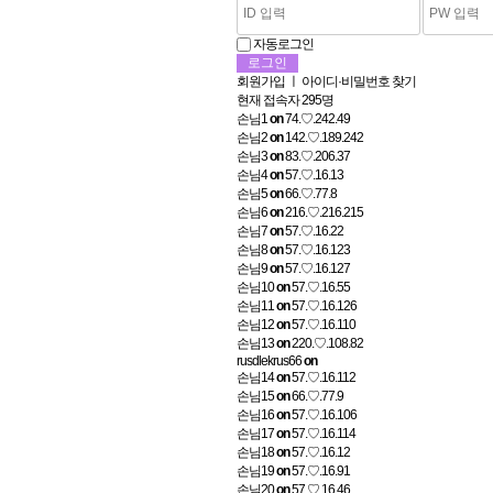
자동로그인
회원가입
ㅣ
아이디·비밀번호 찾기
현재 접속자
295명
손님1
on
74.♡.242.49
손님2
on
142.♡.189.242
손님3
on
83.♡.206.37
손님4
on
57.♡.16.13
손님5
on
66.♡.77.8
손님6
on
216.♡.216.215
손님7
on
57.♡.16.22
손님8
on
57.♡.16.123
손님9
on
57.♡.16.127
손님10
on
57.♡.16.55
손님11
on
57.♡.16.126
손님12
on
57.♡.16.110
손님13
on
220.♡.108.82
rusdlekrus66
on
손님14
on
57.♡.16.112
손님15
on
66.♡.77.9
손님16
on
57.♡.16.106
손님17
on
57.♡.16.114
손님18
on
57.♡.16.12
손님19
on
57.♡.16.91
손님20
on
57.♡.16.46