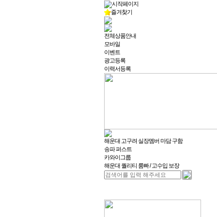
시작페이지
즐겨찾기
전체상품안내
모바일
이벤트
광고등록
이력서등록
해운대 고구려 실장멤버 마담 구함
송파 퍼스트
카와이그룹
해운대 퀄리티 룸빠 / 고수입 보장