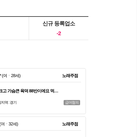
신규 등록업소
-2
*
(여ㆍ28세)
노래주점
크고 가슴큰 육덕 88반이에요 먹…
지역 : 경기
급여협의
(여ㆍ32세)
노래주점