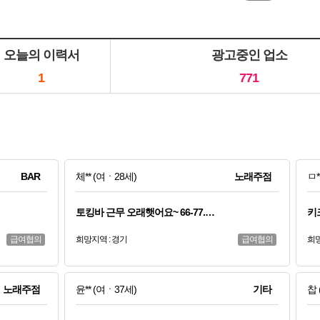
오늘의 이력서
광고중인 업소
1
771
BAR
체**
(여ㆍ28세)
노래주점
ㅁ*
토킹바 근무 오래햇어요~ 66-77.…
키
급여협의
희망지역 : 경기
급여협의
희망
노래주점
윤**
(여ㆍ37세)
기타
찹