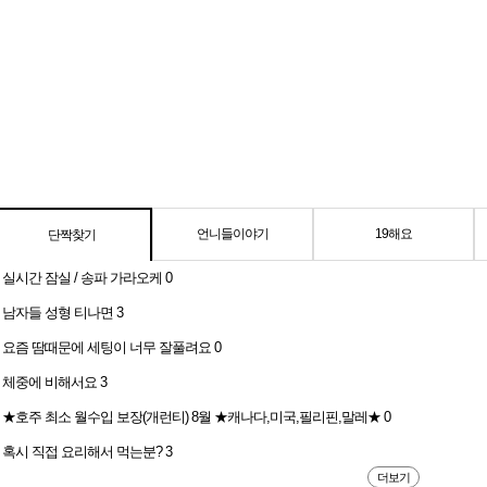
언니들이야기
19해요
단짝찾기
실시간 잠실 / 송파 가라오케
0
남자들 성형 티나면
3
요즘 땀때문에 세팅이 너무 잘풀려요
0
체중에 비해서요
3
★호주 최소 월수입 보장(개런티) 8월 ★캐나다,미국,필리핀,말레★
0
혹시 직접 요리해서 먹는분?
3
더보기