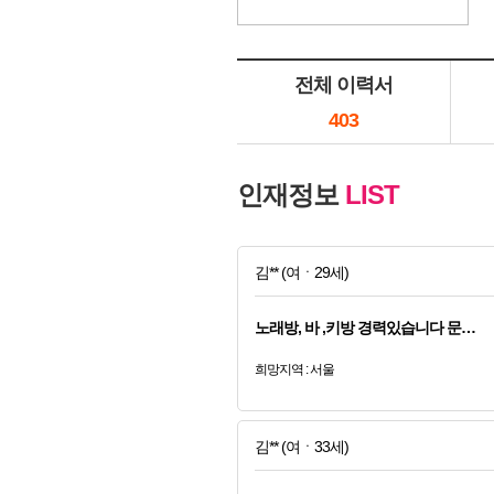
전체 이력서
403
인재정보
LIST
김**
(여ㆍ29세)
노래방, 바 ,키방 경력있습니다 문…
희망지역 : 서울
김**
(여ㆍ33세)