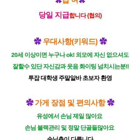
✿
✿
당일 지급
합니다 (협의)
우대사항(키워드)
✿
✿
20세 이상이면 누구나 ok! 외모에 자신 없으셔도
잘할수 있단 자신감과 웃음 화이팅 넘치시는분!!
투잡 대학생 주말알바 초보자 환영
가게 장점 및 편의사항
✿
✿
유성에서 손님 제일 많아요
손님 블랙관리 및 정말 단골들많아요
손님층이 다릅니다