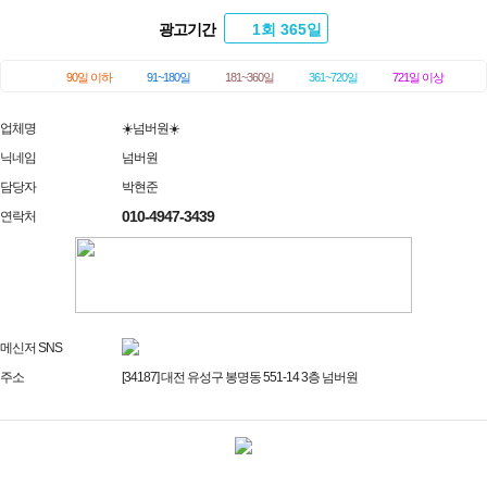
광고기간
1회 365일
90일 이하
91~180일
181~360일
361~720일
721일 이상
업체명
☀️넘버원☀️
닉네임
넘버원
담당자
박현준
010-4947-3439
연락처
메신저 SNS
주소
[34187] 대전 유성구 봉명동 551-14 3층 넘버원