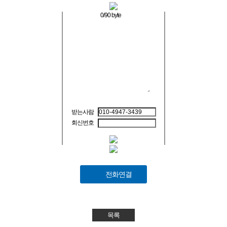
0
/90 byte
받는사람
회신번호
전화연결
목록