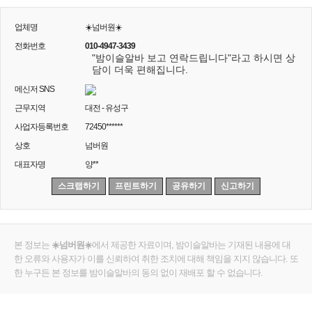
업체명
☀️넘버원☀️
전화번호
010-4947-3439
"밤이슬알바 보고 연락드립니다"라고 하시면 상
담이 더욱 편해집니다.
메신저 SNS
근무지역
대전 - 유성구
사업자등록번호
72450******
상호
넘버원
대표자명
양**
스크랩하기
프린트하기
공유하기
신고하기
본 정보는
☀️넘버원☀️
에서 제공한 자료이며, 밤이슬알바는 기재된 내용에 대
한 오류와 사용자가 이를 신뢰하여 취한 조치에 대해 책임을 지지 않습니다. 또
한 누구든 본 정보를 밤이슬알바의 동의 없이 재배포 할 수 없습니다.