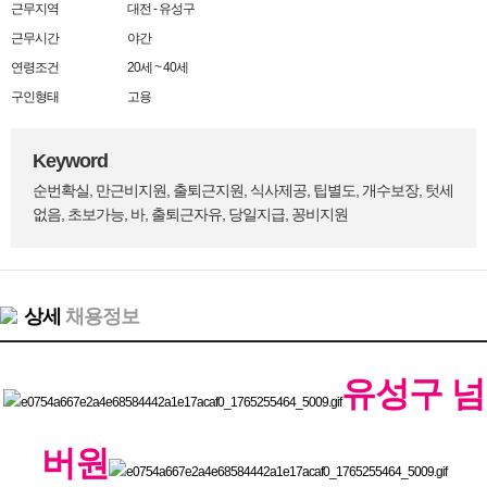
근무지역
대전 - 유성구
근무시간
야간
연령조건
20세 ~ 40세
구인형태
고용
Keyword
순번확실, 만근비지원, 출퇴근지원, 식사제공, 팁별도, 개수보장, 텃세
없음, 초보가능, 바, 출퇴근자유, 당일지급, 꽁비지원
상세
채용정보
유성구 넘
버원