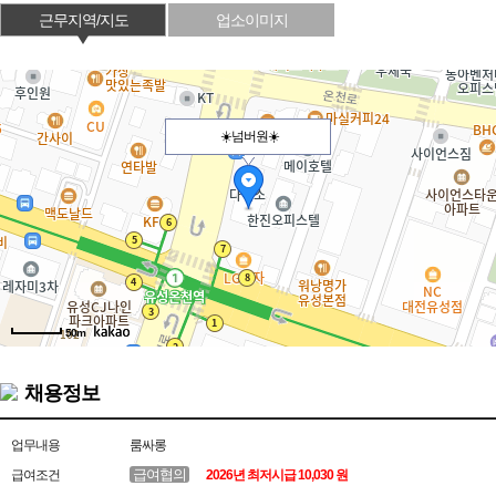
근무지역/지도
업소이미지
☀️넘버원☀️
50m
채용정보
업무내용
룸싸롱
급여협의
급여조건
2026년 최저시급 10,030 원