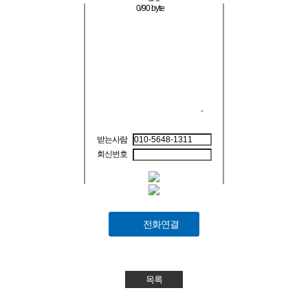
0
/90 byte
받는사람
회신번호
전화연결
목록