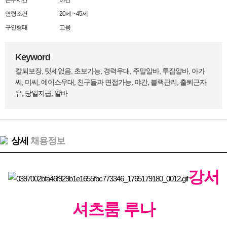
근무시간
야간
연령조건
20세 ~ 45세
구인형태
고용
Keyword
칼퇴보장, 텃세없음, 초보가능, 경력우대, 주말알바, 투잡알바, 아가
씨, 미씨, 에이스우대, 친구들과 면접가능, 야간, 블랙관리, 출퇴근자
유, 당일지급, 알바
상세
채용정보
강서
셔츠룸 루나