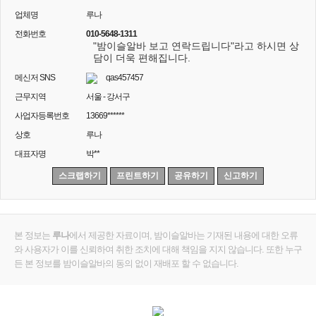
업체명
루나
전화번호
010-5648-1311
"밤이슬알바 보고 연락드립니다"라고 하시면 상
담이 더욱 편해집니다.
메신저 SNS
qas457457
근무지역
서울 - 강서구
사업자등록번호
13669******
상호
루나
대표자명
박**
스크랩하기
프린트하기
공유하기
신고하기
본 정보는
루나
에서 제공한 자료이며, 밤이슬알바는 기재된 내용에 대한 오류
와 사용자가 이를 신뢰하여 취한 조치에 대해 책임을 지지 않습니다. 또한 누구
든 본 정보를 밤이슬알바의 동의 없이 재배포 할 수 없습니다.