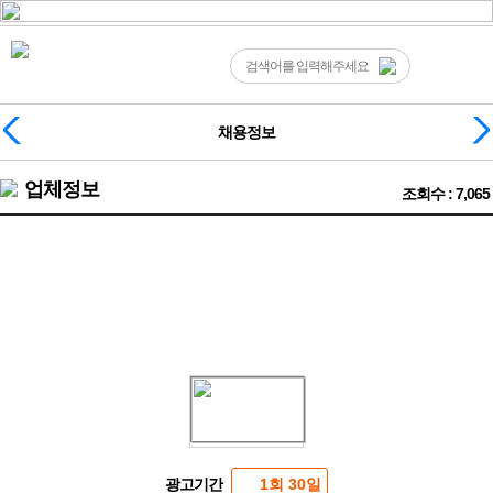
채용정보
업체정보
조회수 : 7,065
✨강서셔츠 루나✨ 최고조건 떼초없음! 케어보장! 60분 풀티
13✨
광고기간
1회 30일