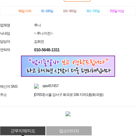
90일 이하
91~180일
181~360일
361~720일
721일 이상
업체명
루나
닉네임
✨루나 미진✨
담당자
김희진
010-5648-1311
연락처
qas457457
메신저 SNS
주소
[07653] 서울 강서구 화곡로 336 지하1층(화곡동)
근무지역/지도
업소이미지