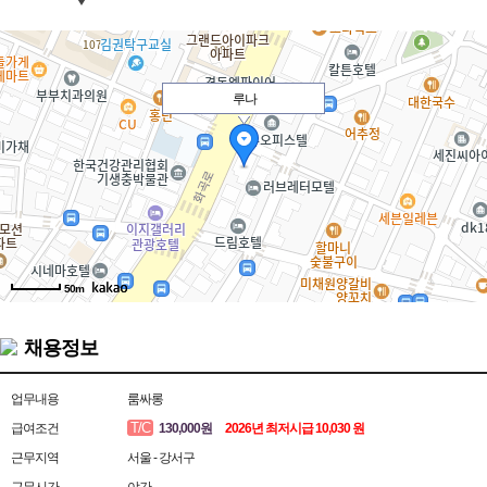
루나
50m
채용정보
업무내용
룸싸롱
T/C
급여조건
130,000원
2026년 최저시급 10,030 원
근무지역
서울 - 강서구