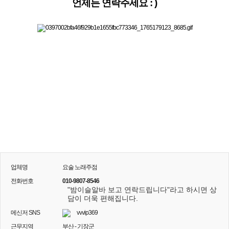
언제든 연락주세요 : )
업체명
요술 노래주점
전화번호
010-9807-8546
"밤이슬알바 보고 연락드립니다"라고 하시면 상
담이 더욱 편해집니다.
메신저 SNS
vvvip369
근무지역
부산 - 기장군