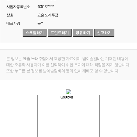
사업자등록번호
40513******
상호
요술 노래주점
대표자명
윤**
스크랩하기
프린트하기
공유하기
신고하기
본 정보는
요술 노래주점
에서 제공한 자료이며, 밤이슬알바는 기재된 내용에
대한 오류와 사용자가 이를 신뢰하여 취한 조치에 대해 책임을 지지 않습니다.
또한 누구든 본 정보를 밤이슬알바의 동의 없이 재배포 할 수 없습니다.
0
/90 byte