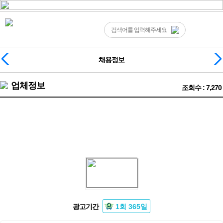
채용정보
업체정보
조회수 : 7,270
❤️정관❤️당일지급❤️고정아가씨구해요❤️
광고기간
1회 365일