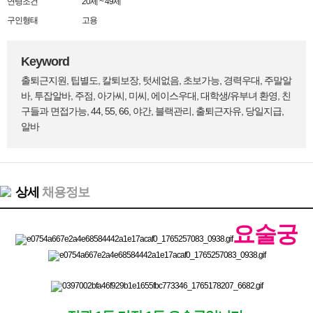
연령조건
20세 ~ 49세
구인형태
고용
Keyword
출퇴근지원, 팁별도, 칼퇴보장, 텃세없음, 초보가능, 경력우대, 주말알
바, 투잡알바, 주점, 아가씨, 미씨, 에이스우대, 대학생/유부녀 환영, 친
구들과 면접가능, 44, 55, 66, 야간, 블랙관리, 출퇴근자유, 당일지급,
알바
상세
채용정보
요술궁