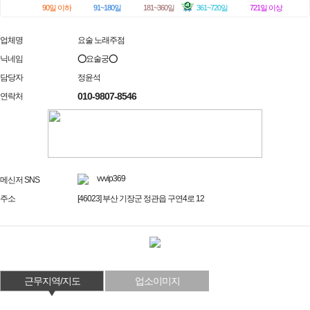
90일 이하
91~180일
181~360일
361~720일
721일 이상
업체명
요술 노래주점
닉네임
⭕요술궁⭕
담당자
정윤석
010-9807-8546
연락처
vvvip369
메신저 SNS
주소
[46023] 부산 기장군 정관읍 구연4로 12
근무지역/지도
업소이미지