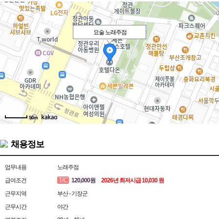
요술 노래주점
50m
채용정보
업무내용
노래주점
T/C
급여조건
120,000원
2026년 최저시급 10,030 원
근무지역
부산 - 기장군
근무시간
야간