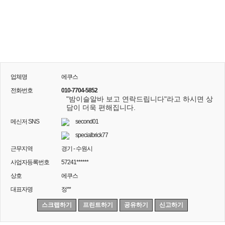
업체명
에쿠스
전화번호
010-7704-5852
"밤이슬알바 보고 연락드립니다"라고 하시면 상
담이 더욱 편해집니다.
메신저 SNS
second01
specialbrick77
근무지역
경기 - 수원시
사업자등록번호
57241******
상호
에쿠스
대표자명
정**
스크랩하기
프린트하기
공유하기
신고하기