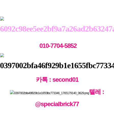
010-7704-5852
카톡 : second01
텔레 :
@specialbrick77