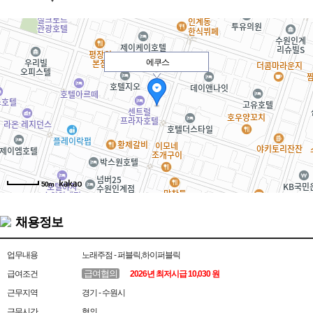
에쿠스
50m
채용정보
업무내용
노래주점 - 퍼블릭,하이퍼블릭
급여협의
급여조건
2026년 최저시급 10,030 원
근무지역
경기 - 수원시
근무시간
협의