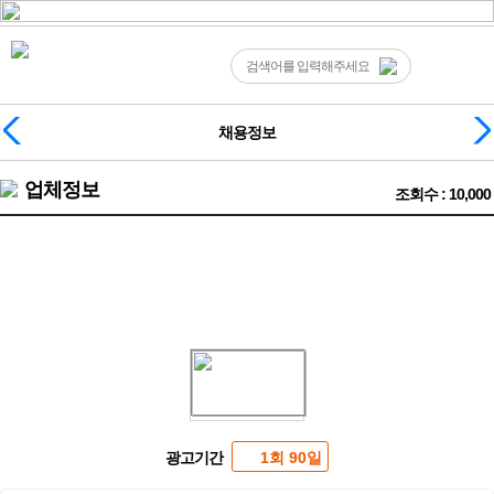
채용정보
업체정보
조회수 : 10,000
밤알바 ❤️수원 인계동 에쿠스 가라오케&하이퍼블릭❤️
광고기간
1회 90일