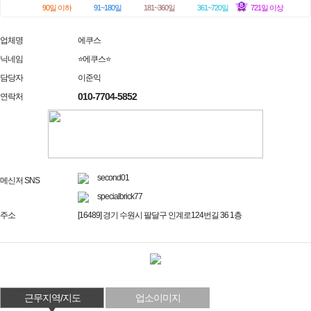
90일 이하
91~180일
181~360일
361~720일
721일 이상
업체명
에쿠스
닉네임
⭐에쿠스⭐
담당자
이준익
010-7704-5852
연락처
second01
메신저 SNS
specialbrick77
주소
[16489] 경기 수원시 팔달구 인계로124번길 36 1층
근무지역/지도
업소이미지