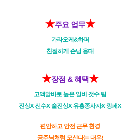
★
★
주요 업무
가라오케&하퍼
친절하게 손님 응대
★
★
장점 & 혜택
고액알바로 높은 일비 갯수 팁
진상X 선수X 술진상X 유흥종사자X 깡패X
편안하고 안전 근무 환경
공주님처럼 모신다는 대우!