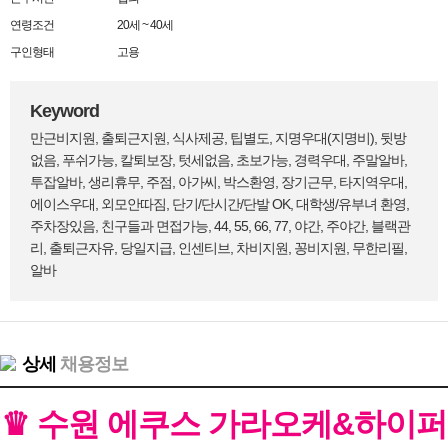
연령조건
20세 ~ 40세
구인형태
고용
Keyword
만근비지원, 출퇴근지원, 식사제공, 팁별도, 지명우대(지명비), 뒷방
없음, 푸쉬가능, 칼퇴보장, 텃세없음, 초보가능, 경력우대, 주말알바,
투잡알바, 생리휴무, 주점, 아가씨, 박스환영, 장기근무, 타지역우대,
에이스우대, 외모안따짐, 단기/단시간/단발 OK, 대학생/유부녀 환영,
주차장있음, 친구들과 면접가능, 44, 55, 66, 77, 야간, 주야간, 블랙관
리, 출퇴근자유, 당일지급, 인센티브, 차비지원, 꽁비지원, 무한리필,
알바
상세
채용정보
♛ 수원 에쿠스 가라오케&하이퍼